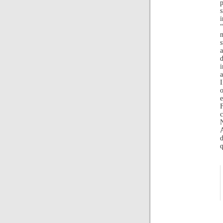
p
s
i
“
m
s
a
d
i
a
I
o
e
c
N
A
d
q