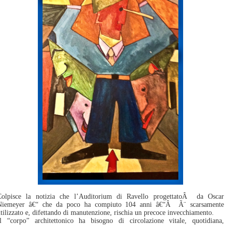
Colpisce la notizia che l’Auditorium di Ravello progettatoÂ da Oscar
Niemeyer â€“ che da poco ha compiuto 104 anni â€“Â Ã¨ scarsamente
tilizzato e, difettando di manutenzione, rischia un precoce invecchiamento.
Il “corpo” architettonico ha bisogno di circolazione vitale, quotidiana,