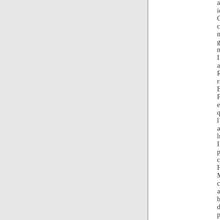
a
i
C
g
m
R
E
e
l
a
l
I
F
M
c
b
d