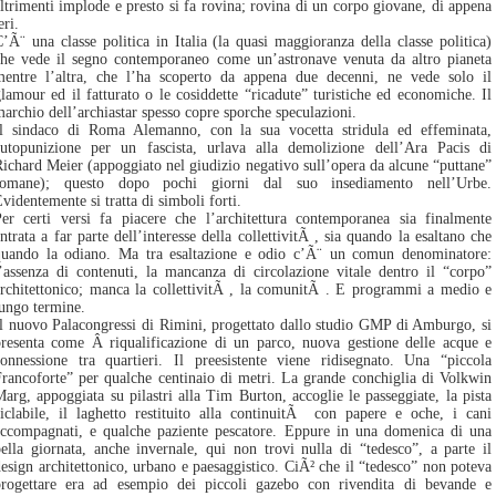
ltrimenti implode e presto si fa rovina; rovina di un corpo giovane, di appena
eri.
’Ã¨ una classe politica in Italia (la quasi maggioranza della classe politica)
che vede il segno contemporaneo come un’astronave venuta da altro pianeta
mentre l’altra, che l’ha scoperto da appena due decenni, ne vede solo il
lamour ed il fatturato o le cosiddette “ricadute” turistiche ed economiche. Il
archio dell’archiastar spesso copre sporche speculazioni.
Il sindaco di Roma Alemanno, con la sua vocetta stridula ed effeminata,
autopunizione per un fascista, urlava alla demolizione dell’Ara Pacis di
ichard Meier (appoggiato nel giudizio negativo sull’opera da alcune “puttane”
romane); questo dopo pochi giorni dal suo insediamento nell’Urbe.
videntemente si tratta di simboli forti.
Per certi versi fa piacere che l’architettura contemporanea sia finalmente
ntrata a far parte dell’interesse della collettivitÃ , sia quando la esaltano che
quando la odiano. Ma tra esaltazione e odio c’Ã¨ un comun denominatore:
’assenza di contenuti, la mancanza di circolazione vitale dentro il “corpo”
rchitettonico; manca la collettivitÃ , la comunitÃ . E programmi a medio e
ungo termine.
l nuovo Palacongressi di Rimini, progettato dallo studio GMP di Amburgo, si
presenta come Â riqualificazione di un parco, nuova gestione delle acque e
connessione tra quartieri. Il preesistente viene ridisegnato. Una “piccola
rancoforte” per qualche centinaio di metri. La grande conchiglia di Volkwin
arg, appoggiata su pilastri alla Tim Burton, accoglie le passeggiate, la pista
iclabile, il laghetto restituito alla continuitÃ con papere e oche, i cani
accompagnati, e qualche paziente pescatore. Eppure in una domenica di una
ella giornata, anche invernale, qui non trovi nulla di “tedesco”, a parte il
esign architettonico, urbano e paesaggistico. CiÃ² che il “tedesco” non poteva
progettare era ad esempio dei piccoli gazebo con rivendita di bevande e