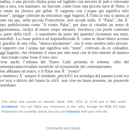
iadina, o una piccola chiatta posta sul laghetto con servizio di pub o ristorante
ino a sera, con luminare, un barcone, come fosse una piccola nave di Nemi, o
n estate un chiosco per gelati. Il rapporto con l’acqua qui significa solo
mare”; spiagge coltivate da orticultori oggi bagnini.Â Tutta la vita si sposta al
are ma qui, nella piccola Francoforte, non accade nulla. Il “Palas”, che Ã¨
tato pubblicizzato come “il vostro Palas”, per dare ai cittadini un senso di
ppartenenza, rischia di essere corpo estraneo. Involucro con pochi contenuti
a parte della cittÃ , e soprattutto da parte dei quartieri riconnessi ma muti,
mmobili. La classe politica ed imprenditoriale Ã¨ come se desse libero accesso
i giardini di una villa, “democraticamente”, ma il resto sembra tutto privato.
l rapporto con l’acqua qui significa solo “mare”, coltivato da ex contadini,
ggi bagnini, che chiudono il mare per otto mesi con le loro murate di lamiera
 staccionate come fosse il loro orto.
Forse anche l’odissea del Teatro Galli presenta lo schema: odio del
ontemporaneo/ricadute turistiche ed economiche del contemporaneo.
on abbiamo un teatro, e il Palas non Ã¨ “nostro”.
 rimetterci Ã¨ sempre il residente, perchÃ© tra nostalgia del passato (com’era
ov’era) e delirio del futuro la cittÃ non vive un buon presente, un piacevole
uotidiano.
This entry was posted on martedì, Aprile 10th, 2012 at 11:08 and is filed under
Architettura
. You can follow any responses to this entry through the
RSS 2.0
feed.
Responses are currently closed, but you can
trackback
from your own site.
Comments are closed.