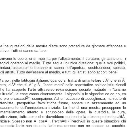
e inaugurazioni delle mostre d’arte sono precedute da giornate affannose e
attive. Tutti si danno da fare.
rrivano le opere, ci si mobilita per l’allestimento; il curatore, gli assistenti, i
ecnici operano al meglio. Tutto segue un’unica direzione: quella ove politici,
indaci, assessori entreranno in scena nell’apertura, sostituendosi, spesso,
gli artisti. Tutto dev’essere al meglio, e tutti gli artisti sono accolti bene.
a poi, nelle latitudini italiane, quando si tratta di smantellare ciÃ² che si Ã¨
atto, ciÃ² che si Ã¨ giÃ “consumato” nelle aspettative politico-istituzionali
che ha scoperto l’arte attraverso revanscismo sociale mutuato in “turismo
ulturale”, le cose vanno diversamente. I signorini o le signorine co co co, co
co pro o coccodÃ¨, scompaiono. Ad un eccesso di accoglienza, richieste di
interviste, prospettive favolistiche future, appare un azzeramento ed un
esaurimento dell’onnipotenza iniziale. La fine di una mostra presuppone lo
smantellamento attento e scrupoloso delle opere, la custodia, la cura,
’attenzione, tutte cose che dovrebbero contenere la stessa professionalitÃ
iniziale. Spesso non Ã¨ cosÃ¬. PerchÃ©? PerchÃ© in queste situazioni chi
maneggia l’arte non rispetta l’arte ma spesso non ne capisce un cacchio.