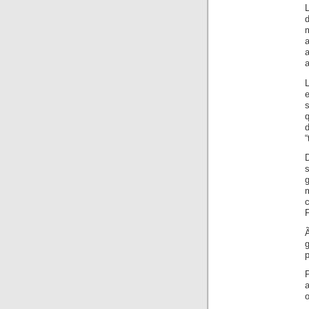
L
d
m
a
a
L
e
s
q
d
“
D
s
F
Ã
P
a
o