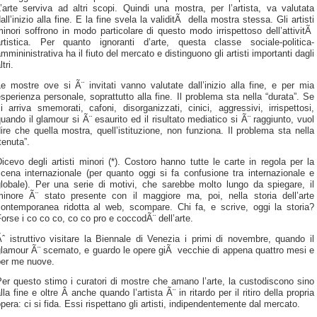
’arte serviva ad altri scopi. Quindi una mostra, per l’artista, va valutata
all’inizio alla fine. E la fine svela la validitÃ della mostra stessa. Gli artisti
inori soffrono in modo particolare di questo modo irrispettoso dell’attivitÃ
artistica. Per quanto ignoranti d’arte, questa classe sociale-politica-
mmininistrativa ha il fiuto del mercato e distinguono gli artisti importanti dagli
ltri.
e mostre ove si Ã¨ invitati vanno valutate dall’inizio alla fine, e per mia
sperienza personale, soprattutto alla fine. Il problema sta nella “durata”. Se
i arriva smemorati, cafoni, disorganizzati, cinici, aggressivi, irrispettosi,
uando il glamour si Ã¨ esaurito ed il risultato mediatico si Ã¨ raggiunto, vuol
ire che quella mostra, quell’istituzione, non funziona. Il problema sta nella
tenuta”.
icevo degli artisti minori (*). Costoro hanno tutte le carte in regola per la
cena internazionale (per quanto oggi si fa confusione tra internazionale e
globale). Per una serie di motivi, che sarebbe molto lungo da spiegare, il
minore Ã¨ stato presente con il maggiore ma, poi, nella storia dell’arte
contemporanea ridotta al web, scompare. Chi fa, e scrive, oggi la storia?
orse i co co co, co co pro e coccodÃ¨ dell’arte.
ˆ istruttivo visitare la Biennale di Venezia i primi di novembre, quando il
glamour Ã¨ scemato, e guardo le opere giÃ vecchie di appena quattro mesi e
per me nuove.
er questo stimo i curatori di mostre che amano l’arte, la custodiscono sino
lla fine e oltre Â anche quando l’artista Ã¨ in ritardo per il ritiro della propria
pera: ci si fida. Essi rispettano gli artisti, indipendentemente dal mercato.