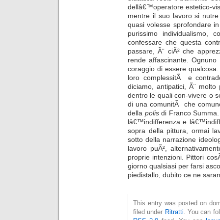
dellâ€™operatore estetico-vis
mentre il suo lavoro si nutre
quasi volesse sprofondare in 
purissimo individualismo, c
confessare che questa cont
passare, Ã¨ ciÃ² che apprez
rende affascinante. Ognuno Ã
coraggio di essere qualcosa.
loro complessitÃ e contraddi
diciamo, antipatici, Ã¨ molto p
dentro le quali con-vivere o s
di una comunitÃ che comunqu
della
polis
di Franco Summa. S
lâ€™indifferenza e lâ€™indiff
sopra della pittura, ormai l
sotto della narrazione ideol
lavoro puÃ², alternativament
proprie intenzioni. Pittori co
giorno qualsiasi per farsi asc
piedistallo, dubito ce ne sar
This entry was posted on dom
filed under
Ritratti
. You can fo