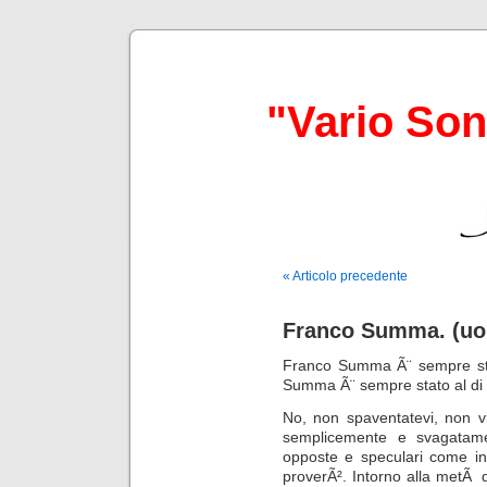
"Vario So
« Articolo precedente
Franco Summa. (uom
Franco Summa Ã¨ sempre stat
Summa Ã¨ sempre stato al di s
No, non spaventatevi, non vi
semplicemente e svagatamen
opposte e speculari come in
proverÃ². Intorno alla metÃ 