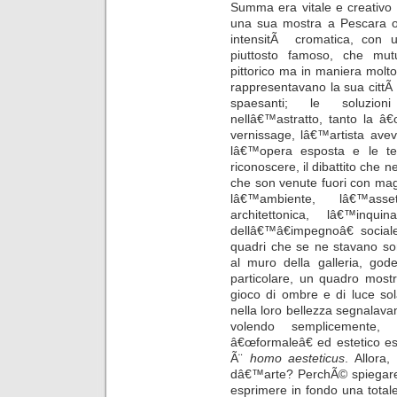
Summa era vitale e creativo
una sua mostra a Pescara ov
intensitÃ cromatica, con u
piuttosto famoso, che mut
pittorico ma in maniera molt
rappresentavano la sua cittÃ ,
spaesanti; le soluzion
nellâ€™astratto, tanto la â€œ
vernissage, lâ€™artista ave
lâ€™opera esposta e le te
riconoscere, il dibattito che
che son venute fuori con ma
lâ€™ambiente, lâ€™asse
architettonica, lâ€™inqu
dellâ€™â€impegnoâ€ sociale
quadri che se ne stavano so
al muro della galleria, god
particolare, un quadro mostr
gioco di ombre e di luce so
nella loro bellezza segnalavano 
volendo semplicemente, o
â€œformaleâ€ ed estetico 
Ã¨
homo aesteticus
. Allora,
dâ€™arte? PerchÃ© spiegare 
esprimere in fondo una total