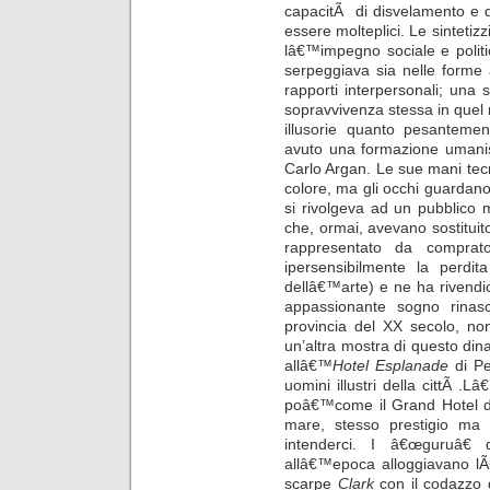
capacitÃ di disvelamento e d
essere molteplici.
Le sintetizz
lâ€™impegno sociale e polit
serpeggiava sia nelle forme a
rapporti interpersonali; una 
sopravvivenza stessa in quel m
illusorie quanto pesantemen
avuto una formazione umanist
Carlo Argan. Le sue mani tecn
colore, ma gli occhi guardano
si rivolgeva ad un pubblico ma
che, ormai, avevano sostituito
rappresentato da comprato
ipersensibilmente la perdit
dellâ€™arte) e ne ha rivendic
appassionante sogno rinas
provincia del XX secolo, non
un’altra mostra di questo dina
allâ€™
Hotel Esplanade
di Pe
uomini illustri della cittÃ .L
poâ€™come il Grand Hotel di 
mare, stesso prestigio ma 
intenderci. I â€œguruâ€ 
allâ€™epoca alloggiavano l
scarpe
Clark
con il codazzo 