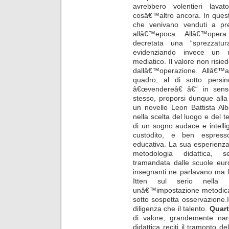
avrebbero volentieri lav
cosâ€™altro ancora. In que
che venivano venduti a prez
allâ€™epoca. Allâ€™opera
decretata una “sprezzatu
evidenziando invece un
mediatico. Il valore non risie
dallâ€™operazione. Allâ€™ar
quadro, al di sotto pers
â€œvendereâ€ â€“ in sens
stesso, proporsi dunque alla p
un novello Leon Battista Al
nella scelta del luogo e del
di un sogno audace e intelli
custodito, e ben espress
educativa. La sua esperienz
metodologia didattica, s
tramandata dalle scuole eur
insegnanti ne parlavano ma 
Itten sul serio nella 
unâ€™impostazione metodica e
sotto sospetta osservazione.Inf
diligenza che il talento.
Quar
di valore, grandemente nar
didattica reciti il tramonto 