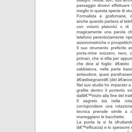
passaggio dovevi effettuare 
meglio in questa specie di stu
Formalista e grafomane, d
anche quando parlava al telefo
con volumi platonici o di 
magicamente una parola che
telefono perentoriamente ripe
assonometriche o prospettiche
Il suo strumento preferito 
porta-mine svizzero, nero, c
primari, che si sfila per app
che dice al foglio: â€œsto 
sabbiatura, nella parte bas
antisudore, quasi parafrasando
â€œdisegnareâ€ (del â€œcost
Nel suo studio ho imparato a t
grafite dentro il portento 
dallâ€™inizio alla fine del trat
Il segreto sta nella rota
corrispondere una rotazion
tecnica prensile simile a
maneggiano le bacchette.
La punta la si fa sfruttand
lâ€™efficacia) e lo spessore 