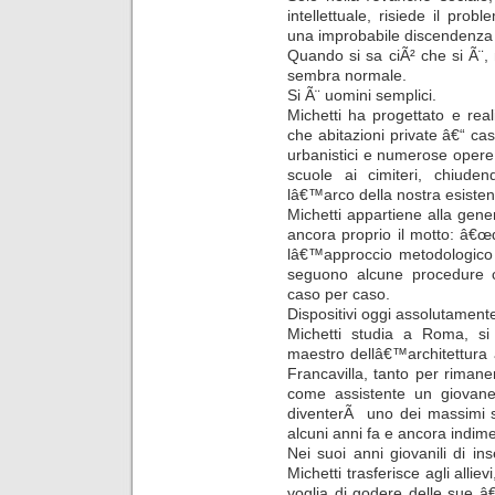
intellettuale, risiede il pro
una improbabile discendenza 
Quando si sa ciÃ² che si Ã¨, 
sembra normale.
Si Ã¨ uomini semplici.
Michetti ha progettato e real
che abitazioni private â€“ case 
urbanistici e numerose opere 
scuole ai cimiteri, chiude
lâ€™arco della nostra esisten
Michetti appartiene alla gene
ancora proprio il motto: â€œd
lâ€™approccio metodologico 
seguono alcune procedure con
caso per caso.
Dispositivi oggi assolutament
Michetti studia a Roma, s
maestro dellâ€™architettura 
Francavilla, tanto per riman
come assistente un giovane
diventerÃ uno dei massimi sto
alcuni anni fa e ancora indime
Nei suoi anni giovanili di in
Michetti trasferisce agli allie
voglia di godere delle sue 