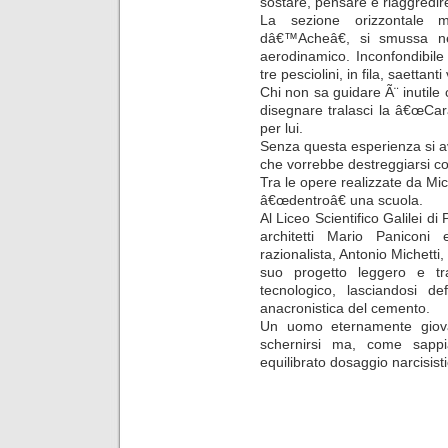
sostare, pensare e riaggredire 
La sezione orizzontale 
dâ€™Acheâ€, si smussa ne
aerodinamico. Inconfondibile
tre pesciolini, in fila, saettanti
Chi non sa guidare Ã¨ inutile
disegnare tralasci la â€œCa
per lui.
Senza questa esperienza si a
che vorrebbe destreggiarsi c
Tra le opere realizzate da Mic
â€œdentroâ€ una scuola.
Al Liceo Scientifico Galilei d
architetti Mario Paniconi 
razionalista, Antonio Michetti,
suo progetto leggero e tr
tecnologico, lasciandosi de
anacronistica del cemento.
Un uomo eternamente giov
schernirsi ma, come sappi
equilibrato dosaggio narcisisti