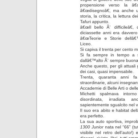
propensione verso la â€œ
â€œdisegnoâ€, ma anche un
storia, la critica, la lettura de
Tafuri appunto.
â€œIl bello Ã¨ difficileâ€
diciassette anni era davver
â€œTeorie e Storie dellâ€™
Liceo.
Si capiva il trenta per cento 
Si fa sempre in tempo a 
dallâ€™alto Ã¨ sempre buona
Anche questo, per gli attuali 
dei casi, quasi impensabile.
Trenta, quaranta anni f
straordinarie, alcuni insegnan
Accademie di Belle Arti o dell
Michetti spalmava intor
disordinata, irradiata a
sapientemente sgualcito nel v
Il suo era abito e habitat del
era perfetto.
La sua auto sportiva, impro
1300 Junior
nata nel “66” (tut
visibile nel retro dell’auto!
disegni, riviste, libri, tutti a