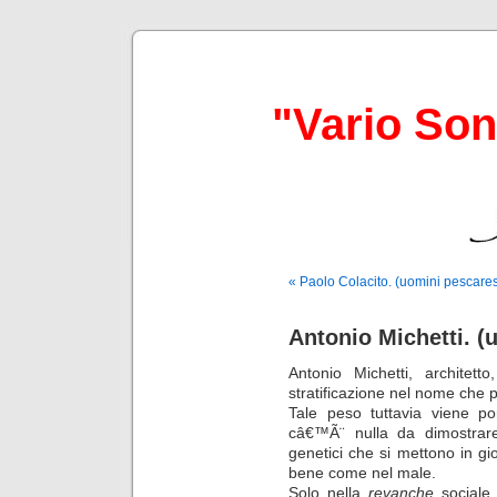
"Vario So
« Paolo Colacito. (uomini pescares
Antonio Michetti. (
Antonio Michetti, architet
stratificazione nel nome che p
Tale peso tuttavia viene po
câ€™Ã¨ nulla da dimostrare,
genetici che si mettono in g
bene come nel male.
Solo nella
revanche
sociale,