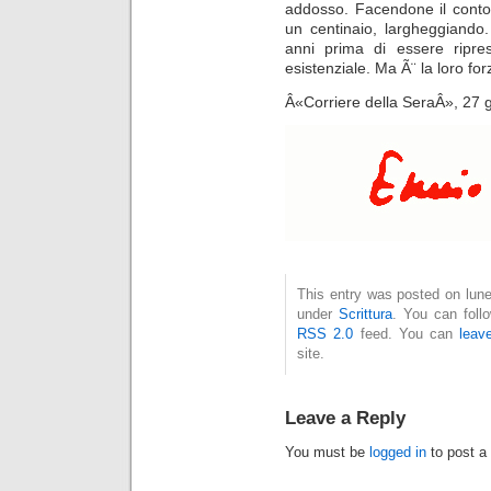
addosso. Facendone il conto
un centinaio, largheggiando
anni prima di essere ripres
esistenziale. Ma Ã¨ la loro fo
Â«Corriere della SeraÂ», 27
This entry was posted on luned
under
Scrittura
. You can foll
RSS 2.0
feed. You can
leav
site.
Leave a Reply
You must be
logged in
to post a