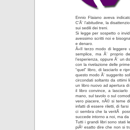
Ennio Flaiano aveva indicat
C’Ã¨ l’abitudine, la disattenzi
sui sedili dei treni.
Si legge per sospetto o invidi
avessimo scritti noi e biso
e denaro.
Â«Il terzo modo di leggere u
semplice, ma Ã¨ proprio dei
l’esperienza, oppure Ã¨ un do
con la rivelazione delle prime
“quel” libro, di lasciarlo e r
questo modo Ã¨ suggerito solt
circondati soltanto da ottimi li
un libro nuovo ad apertura di
il libro convince, a lasciar
mano, sul tavolo o sul comod
vero piacere, nÃ© si teme di f
infatti di essere riletti, di f
ci sembra che la veritÃ pos
succede intorno a noi, ma da q
Tutti i grandi libri sono stati
piÃ¹ esatto dire che non si trat