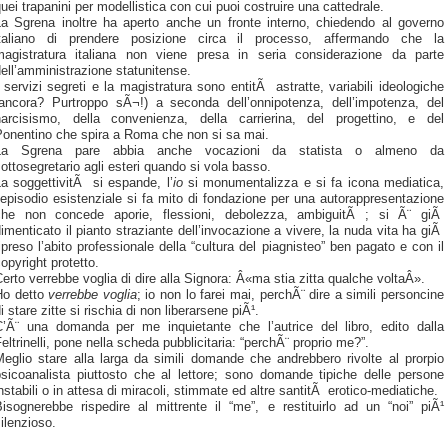
uei trapanini per modellistica con cui puoi costruire una cattedrale.
La Sgrena inoltre ha aperto anche un fronte interno, chiedendo al governo
italiano di prendere posizione circa il processo, affermando che la
magistratura italiana non viene presa in seria considerazione da parte
ell’amministrazione statunitense.
 servizi segreti e la magistratura sono entitÃ astratte, variabili ideologiche
(ancora? Purtroppo sÃ¬!) a seconda dell’onnipotenza, dell’impotenza, del
narcisismo, della convenienza, della carrierina, del progettino, e del
Ponentino che spira a Roma che non si sa mai.
La Sgrena pare abbia anche vocazioni da statista o almeno da
ottosegretario agli esteri quando si vola basso.
a soggettivitÃ si espande, l’
io
si monumentalizza e si fa icona mediatica,
’episodio esistenziale si fa mito di fondazione per una autorappresentazione
che non concede aporie, flessioni, debolezza, ambiguitÃ ; si Ã¨ giÃ
imenticato il pianto straziante dell’invocazione a vivere, la nuda vita ha giÃ
ipreso l’abito professionale della “cultura del piagnisteo” ben pagato e con il
opyright protetto.
erto verrebbe voglia di dire alla Signora: Â«ma stia zitta qualche voltaÂ».
Ho detto
verrebbe voglia
; io non lo farei mai, perchÃ¨ dire a simili personcine
i stare zitte si rischia di non liberarsene piÃ¹.
C’Ã¨ una domanda per me inquietante che l’autrice del libro, edito dalla
eltrinelli, pone nella scheda pubblicitaria: “perchÃ¨ proprio me?”.
eglio stare alla larga da simili domande che andrebbero rivolte al prorpio
psicoanalista piuttosto che al lettore; sono domande tipiche delle persone
nstabili o in attesa di miracoli, stimmate ed altre santitÃ erotico-mediatiche.
isognerebbe rispedire al mittrente il “me”, e restituirlo ad un “noi” piÃ¹
ilenzioso.