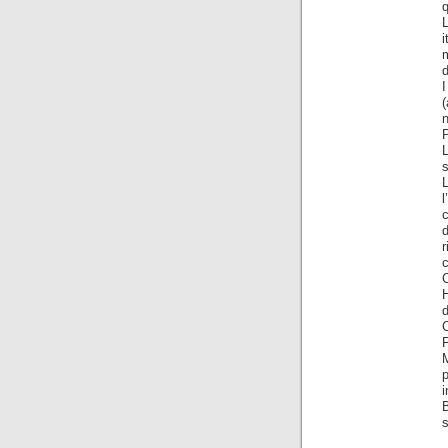
q
d
I
s
L
l
d
r
c
C
d
F
M
i
B
s