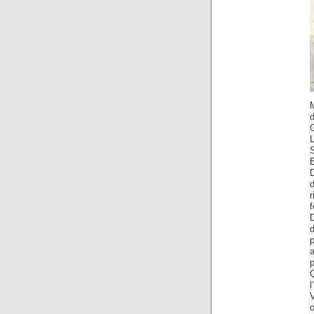
G
S
E
D
r
f
D
p
a