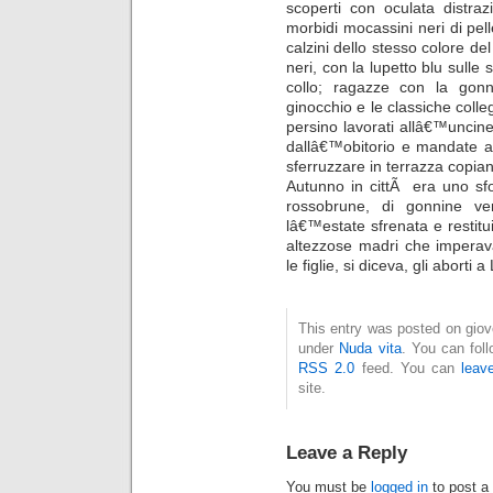
scoperti con oculata distra
morbidi mocassini neri di pell
calzini dello stesso colore de
neri, con la lupetto blu sulle 
collo; ragazze con la gonna
ginocchio e le classiche colle
persino lavorati allâ€™uncin
dallâ€™obitorio e mandate a 
sferruzzare in terrazza copian
Autunno in cittÃ era uno sfo
rossobrune, di gonnine ve
lâ€™estate sfrenata e restitui
altezzose madri che imperav
le figlie, si diceva, gli aborti 
This entry was posted on giove
under
Nuda vita
. You can fol
RSS 2.0
feed. You can
leav
site.
Leave a Reply
You must be
logged in
to post a