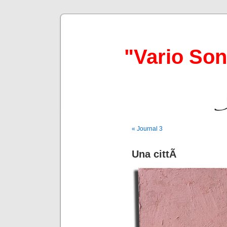
"Vario So
« Journal 3
Una cittÃ