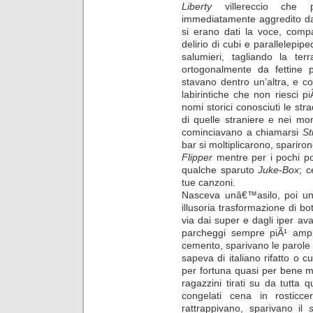
Liberty
villereccio che
immediatamente aggredito da
si erano dati la voce, compa
delirio di cubi e parallelepipe
salumieri, tagliando la terr
ortogonalmente da fettine 
stavano dentro un’altra, e c
labirintiche che non riesci pi
nomi storici conosciuti le str
di quelle straniere e nei mo
cominciavano a chiamarsi
St
bar si moltiplicarono, spariron
Flipper
mentre per i pochi po
qualche sparuto
Juke-Box
; c
tue canzoni.
Nasceva unâ€™asilo, poi u
illusoria trasformazione di b
via dai super e dagli iper av
parcheggi sempre piÃ¹ ampi
cemento, sparivano le parole i
sapeva di italiano rifatto o 
per fortuna quasi per bene mis
ragazzini tirati su da tutta 
congelati cena in rosticc
rattrappivano, sparivano il