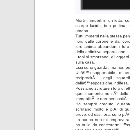
Morti immobili in un letto, con
scarpe lucide, ben pettinati 
umana.
Tutti immersi nella stessa pen
fiori, dalle corone e dal cor
loro anima abbandoni i loro
della definitiva separazione.
I toni si smorzano, gli oggett
sulla casa.
Essi sono guardati ma non pos
Unâ€™insopportabile e cr
reciprocitÃ degli sguar
dellâ€™esposizione indifesa.
Possiamo scrutare i loro difet
quel momento non Ã¨ delle m
immobilitÃ e non-pensositÃ .
Ho sempre creduto, durante
scrutano molto e piÃ¹ di qu
breve, ed essi, ora, sono piÃ¹
La nonna non mi rimprovera 
ha nulla da contestarmi. Es