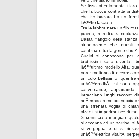
vero che siano immobili.
Se fisso attentamente i loro
che la bocca contratta si dis
che ho baciato ha un fremit
lâ€™ho lasciata.
Tra le labbra nere un filo ros
pacata, fatta di altra sostanza
Dallâ€™angolo della stanza 
stupefacente che questi 
combinare tra la gente che Ã¨ 
Cugini si conoscono per l
bruttissimi sono diventati b
lâ€™ultimo modello Alfa, quelli
non smettono di accarezzar
un culo bellissimo, quei frat
unâ€™ereditÃ si sono appa
conversando, appianando, 
intrecciano lunghi racconti dis
anÃ mnesi a me sconosciute v
una sfrenata voglia di chia
alzarsi si impadronisce di me.
Si comincia a mangiare qualcos
si accenna ad un sorriso, si f
si vergogna e ci si rinsa
unâ€™elettrica vitalitÃ serpegg