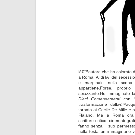
lâ€™autore che ha colorato d
a Roma. Al di lÃ del secessio
e marginale nella scena 
appartiene.Forse, proprio
spiazzante.Ho immaginato l
Dieci Comandamenti
con Y
trasformazione dellâ€™ac
tornata ai Cecile De Mille e a
Flaiano. Ma a Roma ora câ
scrittore-critico cinematogra
fanno senza il suo permesso.I
nella testa un immaginario va