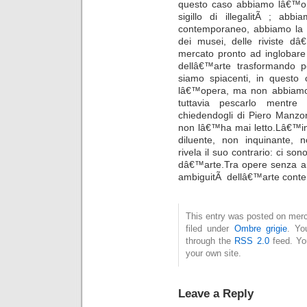
questo caso abbiamo lâ€™ope
sigillo di illegalitÃ ; abb
contemporaneo, abbiamo la di
dei musei, delle riviste d
mercato pronto ad inglobare
dellâ€™arte trasformando po
siamo spiacenti, in questo
lâ€™opera, ma non abbiamo 
tuttavia pescarlo mentre
chiedendogli di Piero Manzo
non lâ€™ha mai letto.Lâ€™inv
diluente, non inquinante,
rivela il suo contrario: ci son
dâ€™arte.Tra opere senza art
ambiguitÃ dellâ€™arte cont
This entry was posted on merc
filed under
Ombre grigie
. Yo
through the
RSS 2.0
feed. Y
your own site.
Leave a Reply