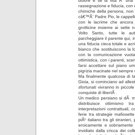
dolore e se la vita Ã¨ una 
rassegnazione e fiducia, con e
chimiche della persona, non
câ€™Ã¨ Padre Pio, le cappelle
con le lacrime che ancora n
grotticine insieme ai sette 
Volto Santo, tutte le auto
parcheggiare il parente qui, i
una fiducia cieca totale e acr
bianco che sostituiscono la l
con la comunicazione vuota 
ottimistica, con i parenti, sc
farsi accettare sul piano uma
pigrizia macinate nel sempre u
Ma finalmente qualcosa di t
Gioia, si cominciano ad allesti
sfortunati vivranno in picc
conquiste di libertÃ .
Un medico persiano si dÃ mol
distribuisce ottimismo t
interpretazioni contrattuali, c
ferie tra strategie mafiosette
piÃ¹ italiano tra gli stranieri
eroicamente e sobriamente
invidiato dalla cricca dei col