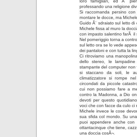
loro famigliari, ed Ã¨ pi
professando una religione div
Si raccomanda persino con M
montare le docce, ma Michele 
Guido Ã¨ sdraiato sul letto d
Michele fissa al muro la docc
con impasto salentino farÃ il 
Nel pomeriggio torna a contro
sul letto ora se lo vede appeso
dei pantaloni e con tutta la lin
Ci ritroviamo una manopolin
dello stereo, le lampadine
stampante del computer non 
si staccano da soli, le au
climatizzatore si rompe ne
circondati da piccole catast
cui non possiamo fare a me
contro la Madonna, a Dio onn
devoti per questo quotidian
voci che con facce da culo ci 
Michele invece le cose devo
sua sfida col mondo. Su una 
puoi appendere anche con i 
ottantacinque che tiene, cazz
una doccia cosÃ¬.