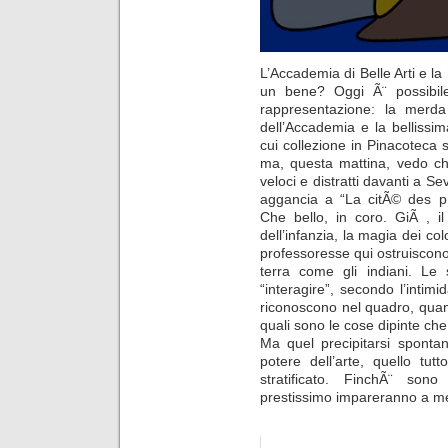
L’Accademia di Belle Arti e l
un bene? Oggi Ã¨ possibile t
rappresentazione: la merda
dell’Accademia e la bellissi
cui collezione in Pinacoteca s
ma, questa mattina, vedo ch
veloci e distratti davanti a S
aggancia a “La citÃ© des p
Che bello, in coro. GiÃ , i
dell’infanzia, la magia dei co
professoresse qui ostruiscono 
terra come gli indiani. L
“interagire”, secondo l’intim
riconoscono nel quadro, quan
quali sono le cose dipinte ch
Ma quel precipitarsi spontan
potere dell’arte, quello tut
stratificato. FinchÃ¨ son
prestissimo impareranno a men