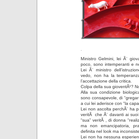
.
Ministro Gelmini, lei Ã¨ gio
poco, sono intemperanti e no
Lei Ã¨ ministro dell’istruzio
vedo, non ha la temperanza
l’accettazione della critica.
Colpa della sua gioventÃ¹? N
Alla sua condizione biologica
sono consapevole, di “gregar
a cui lei aderisce con “la capa
Lei non ascolta perchÃ¨ ha pa
veritÃ che Ã¨ davanti ai suoi o
“sua” veritÃ , di donna “rea
ma non emancipatoria, pr
definita nel look ma inconsist
Lei non ha nessuna esperien