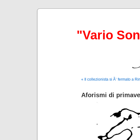
"Vario So
« Il collezionista si Ã¨ fermato a Ri
Aforismi di primav