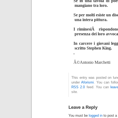
Se in una tavola di po
mangiano tra loro.
Se per molti esiste un di
una intera pittura.
I riminesiÂ rispondono
presenza dei loro avvoca
In carcere i giovani le
scritto Stephen King.
.
Â©Antonio Marchetti
This entry was posted on lune
under
Aforismi
. You can foll
RSS 2.0
feed. You can
leav
site.
Leave a Reply
You must be
logged in
to post a