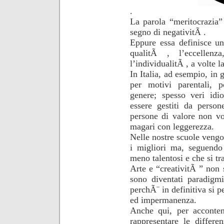
.
La parola “meritocrazia”
segno di negativitÃ .
Eppure essa definisce un
qualitÃ , l’eccellenza
l’individualitÃ , a volte l
In Italia, ad esempio, in 
per motivi parentali, p
genere; spesso veri idi
essere gestiti da pers
persone di valore non vo
magari con leggerezza.
Nelle nostre scuole vengo
i migliori ma, seguendo 
meno talentosi e che si tr
Arte e “creativitÃ ” non 
sono diventati paradigmi
perchÃ¨ in definitiva si p
ed impermanenza.
Anche qui, per accontent
rappresentare le differ