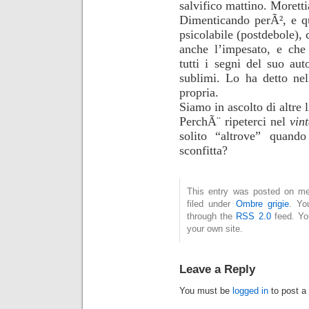
salvifico mattino. Morett
Dimenticando perÃ², e qu
psicolabile (postdebole), 
anche l’impesato, e che
tutti i segni del suo aut
sublimi. Lo ha detto nel
propria.
Siamo in ascolto di altre 
PerchÃ¨ ripeterci nel
vin
solito
“altrove” quando
sconfitta?
This entry was posted on mer
filed under
Ombre grigie
. Yo
through the
RSS 2.0
feed. Y
your own site.
Leave a Reply
You must be
logged in
to post a