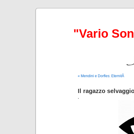
"Vario So
« Mendini e Dorfles: EternitÃ
Il ragazzo selvaggi
.