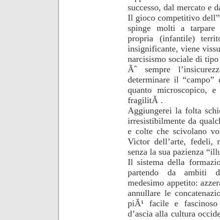
successo, dal mercato e d
Il gioco competitivo dell'”
spinge molti a tarpare 
propria (infantile) ter
insignificante, viene vis
narcisismo sociale di tipo
Ãˆ sempre l’insicure
determinare il “campo” 
quanto microscopico, e
fragilitÃ .
Aggiungerei la folta schi
irresistibilmente da qual
e colte che scivolano vo
Victor dell’arte, fedeli
senza la sua pazienza “ill
Il sistema della formazi
partendo da ambiti di
medesimo appetito: azzera
annullare le concatenazio
piÃ¹ facile e fascinoso
d’ascia alla cultura occid