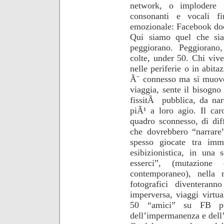
network, o implodere i
consonanti e vocali f
emozionale: Facebook do
Qui siamo quel che sia
peggiorano. Peggiorano,
colte, under 50. Chi vive
nelle periferie o in abita
Ã¨ connesso ma si muov
viaggia, sente il bisogn
fissitÃ pubblica, da nar
piÃ¹ a loro agio. Il car
quadro sconnesso, di dif
che dovrebbero “narrare
spesso giocate tra imm
esibizionistica, in una s
esserci”, (mutazione d
contemporaneo), nella 
fotografici diventeran
imperversa, viaggi virtua
50 “amici” su FB pu
dell’impermanenza e dell