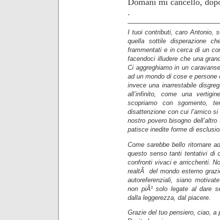
Domani mi cancello, dop
.
——————————
I tuoi contributi, caro Antonio,
quella sottile disperazione c
frammentati e in cerca di un con
facendoci illudere che una gran
Ci aggreghiamo in un caravanserra
ad un mondo di cose e persone c
invece una inarrestabile disgre
all’infinito, come una vertigi
scopriamo con sgomento, tem
disattenzione con cui l’amico si r
nostro povero bisogno dell’altro 
patisce inedite forme di esclusi
Come sarebbe bello ritornare ad
questo senso tanti tentativi di 
confronti vivaci e arricchenti. N
realtÃ del mondo esterno grazie 
autoreferenziali, siano motivat
non piÃ¹ solo legate al dare se
dalla leggerezza, dal piacere.
Grazie del tuo pensiero, ciao, a 