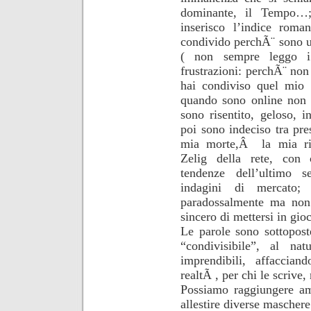
dominante, il Tempo…;
inserisco l’indice rom
condivido perchÃ¨ sono u
( non sempre leggo i 
frustrazioni: perchÃ¨ n
hai condiviso quel mio 
quando sono online non 
sono risentito, geloso, i
poi sono indeciso tra pr
mia morte,Â la mia rin
Zelig della rete, con 
tendenze dell’ultimo 
indagini di mercato
paradossalmente ma non 
sincero di mettersi in gio
Le parole sono sottopost
“condivisibile”, al na
imprendibili, affacci
realtÃ , per chi le scriv
Possiamo raggiungere a
allestire diverse maschere