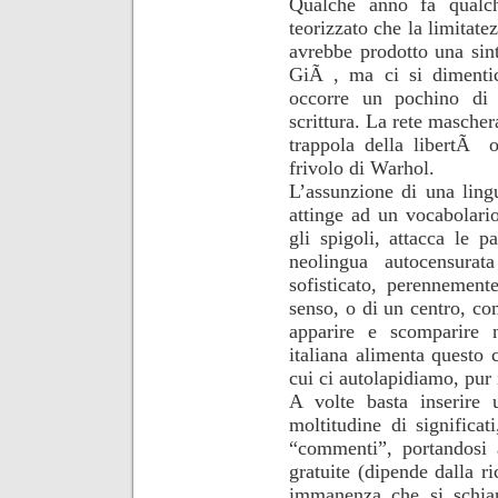
Qualche anno fa qualch
teorizzato che la limitate
avrebbe prodotto una sint
GiÃ , ma ci si dimentic
occorre un pochino di 
scrittura. La rete mascher
trappola della libertÃ 
frivolo di Warhol.
L’assunzione di una ling
attinge ad un vocabolar
gli spigoli, attacca le p
neolingua autocensurat
sofisticato, perennement
senso, o di un centro, co
apparire e scomparire n
italiana alimenta questo 
cui ci autolapidiamo, pur
A volte basta inserire
moltitudine di significat
“commenti”, portandosi
gratuite (dipende dalla ri
immanenza che si schian