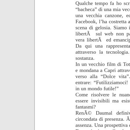
Qualche tempo fa ho scri
“bacheca” di una mia vecc
una vecchia canzone, ed
Facebook, l’ha costretta 
scena di gelosia. Siamo i
libertÃ sul web non pa
vera libertÃ ed emancipa
Da qui una rappresent
attraverso la tecnologi
sostanza.
In un vecchio film di Tot
e mondana a Capri attrave
verso alla “Dolce vita
entrare: “Futilizziamoci
in un mondo futile!”
Come risolvere le nuan
essere invisibili ma esi
fantasmi?
RenÃ© Daumal definiv
circondata di presenza. Ã
assenza. Una prospettiva 