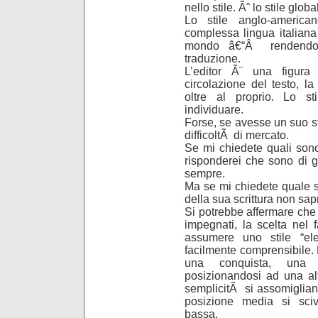
nello stile. Ãˆ lo stile globa
Lo stile anglo-america
complessa lingua italiana
mondo â€“Â rendendola
traduzione.
L’editor Ã¨ una figura
circolazione del testo, la
oltre al proprio. Lo sti
individuare.
Forse, se avesse un suo st
difficoltÃ di mercato.
Se mi chiedete quali sono 
risponderei che sono di g
sempre.
Ma se mi chiedete quale sia
della sua scrittura non sap
Si potrebbe affermare che c
impegnati, la scelta nel 
assumere uno stile “ele
facilmente comprensibile. 
una conquista, una r
posizionandosi ad una al
semplicitÃ si assomigliano
posizione media si sciv
bassa.