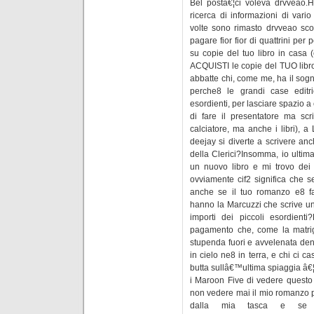
Bel postâ€¦ci voleva drvveao.H
ricerca di informazioni di vari
volte sono rimasto drvveao sco
pagare fior fior di quattrini per 
su copie del tuo libro in casa (
ACQUISTI le copie del TUO lib
abbatte chi, come me, ha il sog
perche8 le grandi case editr
esordienti, per lasciare spazio 
di fare il presentatore ma scri
calciatore, ma anche i libri), 
deejay si diverte a scrivere anc
della Clerici?Insomma, io ulti
un nuovo libro e mi trovo dei l
ovviamente cif2 significa che s
anche se il tuo romanzo e8 f
hanno la Marcuzzi che scrive un 
importi dei piccoli esordient
pagamento che, come la matri
stupenda fuori e avvelenata de
in cielo ne8 in terra, e chi ci 
butta sullâ€™ultima spiaggia â€¦
i Maroon Five di vedere questo 
non vedere mai il mio romanzo p
dalla mia tasca e se pr