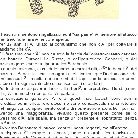
I Fascisti si sentono ringalluzziti ed il “ciarpame” Ã¨ sempre all’attacco
mentreÂ la latrina Ã¨ ancora aperta.
Per 17 anni si Ã¨ urlato al comunismo che non c’Ã¨ per coltivare il
fascismo che c’Ã¨.
E il fascismo che c’Ã¨ non ha solo la faccia dell’ometto-orsetto caricato
con batterie Duracel La Russa, o del’ipertiroideo Gasparri, o del
razzista geneticamente ipoproteico Borghesio.
n questo fascismo, di cui deteniamo ancora i diritti, c’Ã¨ la banalitÃ del
ministro Bondi la cui patografia ci indica quell’inclinazione da
omosessualitÃ irrisolta nei confronti del capo che lo acceca; un uomo
acuo ed insignificante che ci punisce con i suoi deliri.
Per le donne del governo lascio alla libertÃ interpretativa. Bondi (come
altri) Ã¨ uomo che non parla, Ã¨ parlato.
La sensazione generale Ã¨ che questi neo fascisti sono uomini
screditati ed in bilico, loro stessi ne sono consapevoli, ma si rotolano
nel fango con compiacimento contro di noi, e sono ancora lÃ¬, pur non
avendo una maggioranza. Viviamo questo presente come se lo
avessimo giÃ alle spalle, ma senza un presente e, soprattutto, senza
un futuro.
Riviviamo Bolzaneto di nuovo, contro i nostri ragazzi, ma all’aperto.
La risposta Ã¨ sempre, e ancora, botte da orbi. L’ex fascista ora
Presidente della Camera dei deputati, Fini, all’epoca dei fatti di Genova