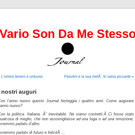
Vario Son Da Me Stess
 L’omino tenero e untuoso
Pasolini e la sua metÃ . In salsa piccante »
I nostri auguri
Con l’anno nuovo questo Journal festeggia i quattro anni. Come augurare
l’anno nuovo?
on la politica. Italiana. Ãˆ inevitabile. Ne siamo costretti.Â Ci fosse stato
qualcosa di meglio, che non assomigliasse ad una fuga o ad una rimozione,
vremmo parlato d’altro.
vremmo parlato di futuro e felicitÃ …