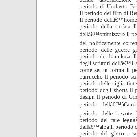
periodo di Umberto Bin
Il periodo dei film di B
Il periodo dellâ€™home p
periodo della stufata 
dellâ€™ottimizzare Il pe
del politicamente corret
periodo delle guerre 
periodo dei kamikaze I
degli scrittori dellâ€™Es
come sei in forma Il p
parrucche Il periodo se
periodo delle ciglia fint
periodo degli shorts Il 
design Il periodo di Gin
periodo dellâ€™â€amic
periodo delle bevute I
periodo del fare legna
dellâ€™alba Il periodo de
periodo del gioco a sca