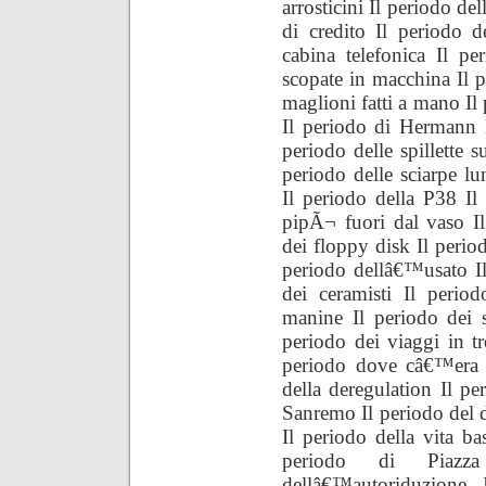
arrosticini Il periodo de
di credito Il periodo de
cabina telefonica Il pe
scopate in macchina Il p
maglioni fatti a mano Il 
Il periodo di Hermann H
periodo delle spillette s
periodo delle sciarpe l
Il periodo della P38 Il
pipÃ¬ fuori dal vaso Il 
dei floppy disk Il period
periodo dellâ€™usato Il
dei ceramisti Il perio
manine Il periodo dei s
periodo dei viaggi in tr
periodo dove câ€™era s
della deregulation Il p
Sanremo Il periodo del 
Il periodo della vita b
periodo di Piazz
dellâ€™autoriduzione