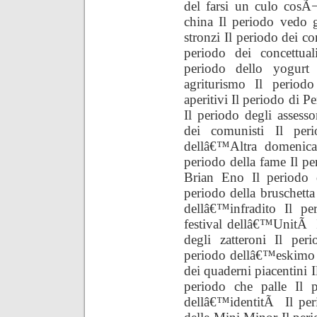
del farsi un culo cosÃ
china Il periodo vedo g
stronzi Il periodo dei co
periodo dei concettual
periodo dello yogurt 
agriturismo Il periodo
aperitivi Il periodo di P
Il periodo degli assesso
dei comunisti Il per
dellâ€™Altra domenica
periodo della fame Il per
Brian Eno Il periodo d
periodo della bruschetta 
dellâ€™infradito Il pe
festival dellâ€™UnitÃ 
degli zatteroni Il pe
periodo dellâ€™eskimo 
dei quaderni piacentini I
periodo che palle Il p
dellâ€™identitÃ Il per