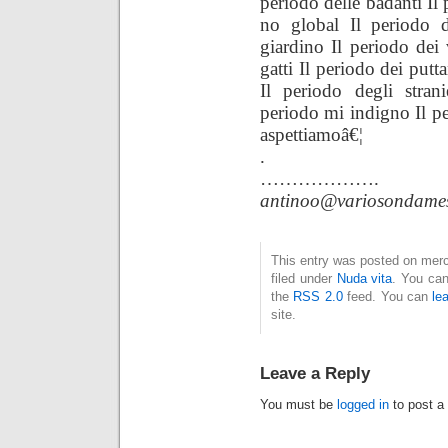
periodo delle badanti Il
no global Il periodo d
giardino Il periodo dei 
gatti Il periodo dei putt
Il periodo degli stran
periodo mi indigno Il p
aspettiamoâ€¦
.
……………….
antinoo@variosondames
This entry was posted on merc
filed under
Nuda vita
. You can
the
RSS 2.0
feed. You can
le
site.
Leave a Reply
You must be
logged in
to post a