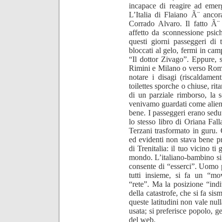
incapace di reagire ad emer
L’Italia di Flaiano Ã¨ ancor
Corrado Alvaro. Il fatto Ã¨
affetto da sconnessione psich
questi giorni passeggeri di t
bloccati al gelo, fermi in ca
“Il dottor Zivago”. Eppure, si
Rimini e Milano o verso Roma,
notare i disagi (riscaldament
toilettes sporche o chiuse, ri
di un parziale rimborso, la s
venivamo guardati come alieni
bene. I passeggeri erano sedut
lo stesso libro di Oriana Fal
Terzani trasformato in guru. 
ed evidenti non stava bene pro
di Trenitalia: il tuo vicino t
mondo. L’italiano-bambino si a
consente di “esserci”. Uomo p
tutti insieme, si fa un “mo
“rete”. Ma la posizione “indi
della catastrofe, che si fa si
queste latitudini non vale nul
usata; si preferisce popolo, g
del web.