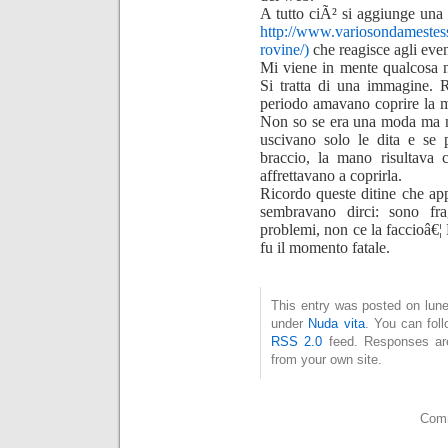
A tutto ciÃ² si aggiunge una i
http://www.variosondamestes
rovine/
)
che reagisce agli eve
Mi viene in mente qualcosa n
Si tratta di una immagine. 
periodo amavano coprire la 
Non so se era una moda ma n
uscivano solo le dita e se
braccio, la mano risultava 
affrettavano a coprirla.
Ricordo queste ditine che a
sembravano dirci: sono fr
problemi, non ce la faccioâ€¦ 
fu il momento fatale.
This entry was posted on luned
under
Nuda vita
. You can fol
RSS 2.0
feed. Responses are
from your own site.
Comm