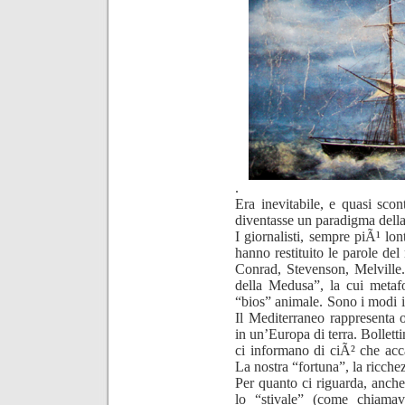
.
Era inevitabile, e quasi scont
diventasse un paradigma della c
I giornalisti, sempre piÃ¹ lont
hanno restituito le parole del
Conrad, Stevenson, Melville.
della Medusa”, la cui metafo
“bios” animale. Sono i modi in
Il Mediterraneo rappresenta
in un’Europa di terra. Bollett
ci informano di ciÃ² che ac
La nostra “fortuna”, la ricch
Per quanto ci riguarda, anche
lo “stivale” (come chiamava