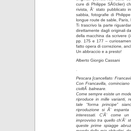
cure di Philippe SÃ©clier) che
rivista, Ã¨ stato pubblicato 
sabbia, fotografie di Philip
longue route de sable, Paris, 
Ti trascrivo la parte riguarda
direttamente dagli originali da
della macchina da scrivere (in
pp. 175 e 177 – curiosamen
fatto opera di correzione, anc
Un abbraccio e a presto!
Alberto Giorgio Cassani
.
Pescara [cancellato: Francavil
Con Francavilla, cominciano
civiltÃ balneare.
Come sempre esiste un modell
riproduce in mille varianti
tale “forma principe” sia
riproduzione si Ã¨ espanta
interessati. C’Ã¨ come un
improvviso tra quello ch’Ã¨ st
queste prime spiagge abruzz
mondo delle mie abitudini, dei