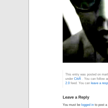
This entry was posted on marte
under
CittÃ
. You can follow a
2.0
feed. You can
leave a res
Leave a Reply
You must be
logged in
to post a