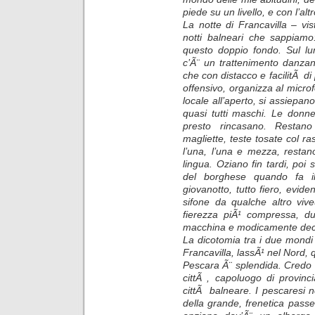
piede su un livello, e con l’altr
La notte di Francavilla – vist
notti balneari che sappiamo:
questo doppio fondo. Sul lu
c’Ã¨ un trattenimento danzan
che con distacco e facilitÃ di
offensivo, organizza al micro
locale all’aperto, si assiepano 
quasi tutti maschi. Le donn
presto rincasano. Restano
magliette, teste tosate col ra
l’una, l’una e mezza, restano,
lingua. Oziano fin tardi, poi 
del borghese quando fa il
giovanotto, tutto fiero, evid
sifone da qualche altro viv
fierezza piÃ¹ compressa, d
macchina e modicamente deci
La dicotomia tra i due mondi 
Francavilla, lassÃ¹ nel Nord,
Pescara Ã¨ splendida. Credo si
cittÃ , capoluogo di provinc
cittÃ balneare. I pescaresi n
della grande, frenetica pas