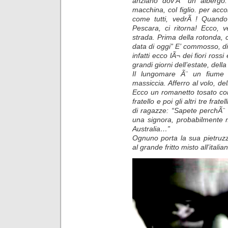
anziano dov’Ã¨ un albergo. 
macchina, col figlio. per acc
come tutti, vedrÃ ! Quando
Pescara, ci ritorna! Ecco, 
strada. Prima della rotonda, c
data di oggi” E’ commosso, di 
infatti ecco lÃ¬ dei fiori ross
grandi giorni dell’estate, della 
Il lungomare Ã¨ un fiume d
massiccia. Afferro al volo, del
Ecco un romanetto tosato com
fratello e poi gli altri tre fr
di ragazze: “Sapete perchÃ¨ i
una signora, probabilmente 
Australia…”
Ognuno porta la sua pietruzza
al grande fritto misto all’italia