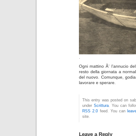
.
Ogni mattino Ã¨ l’annucio de
resto della giornata a norma
del nuovo. Comunque, godiam
lavorare e sperare.
This entry was posted on saba
under
Scrittura
. You can foll
RSS 2.0
feed. You can
leav
site.
Leave a Reply