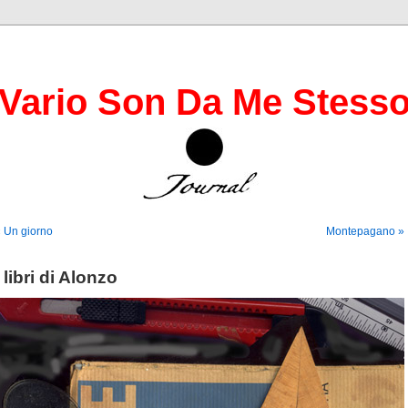
Vario Son Da Me Stess
 Un giorno
Montepagano »
I libri di Alonzo