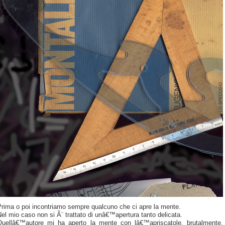
rima o poi incontriamo sempre qualcuno che ci apre la mente.
el mio caso non si Ã¨ trattato di unâ€™apertura tanto delicata.
Quellâ€™autore mi ha aperto la mente con lâ€™apriscatole, brutalmente.