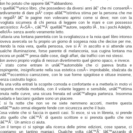
Non ho potuto che opporre lâ€™abbandono.
In quellâ€™unico libro, che possedevo da diversi anni â€“ che mi consentÃ¬
ardivamente di dare piÃ¹ corpo allâ€™istintiva stima per la persona che me
lo regalÃ² â€“ le pagine non volevano aprirsi come si deve; non con la
svogliata sicumera di chi pensa di leggere con le mani e con possesso
arcisistico: Â«SÃ¬, câ€™Ã¨ quellâ€™autore, sepolto lÃ , tra i pochi Adelphi,
ello!Â» senza averlo veramente letto.
uttavia una lontana parentela con la svogliatezza e la noia quel libro intonso
doveva avercela se fu proprio un giorno di sospesa noia che decise per me,
ntendo la noia vera, quella pensosa, ove si Ã¨ in ascolto e si attende una
qualche illuminazione, forse parente di melanconia, sua cugina lontana ma
ncora un poâ€™ presa dalle cose, dagli affari, dai traffici con noi stessi.
on avevo proprio voglia di nessun divertimento quel giorno opaco, e invece.
Ãˆ stato come entrare in unâ€™automobile che ci pareva brutta e
espingente, insignificante nella sua estetica cosÃ¬ improbabile, sbalzata da
unâ€™eccentrico carrozziere, con le sue forme spigolose e ottuse insieme,
enza costrutto logico.
a una volta entrati la scoprite comoda e confortante e a metterla in moto vi
trasporta morbida morbida, con il volante leggero e sensibile, unâ€™ottima
tenuta nelle curve, una sicura frenata ed unâ€™allegra partenza. Insomma
uidarla e lasciarsi guidare sono un piacere.
E si fa notte che non ve ne siete nemmeno accorti, mentre questa
ellâ€™auto ormai elegante fende con sicurezza anche il buio.
osa volete che si faccia in questi casi. Si esce, si va in libreria, si prende
tutto quello che câ€™Ã¨ di questo scrittore e si prenota quello che non
câ€™Ã¨. Un amico ci aiuta.
on il tempo ci si spinge alla ricerca delle prime edizioni, cose sparse, ci
scopriamo un tantino maniaci. Qualche volta câ€™Ã¨ lâ€™azzardo di