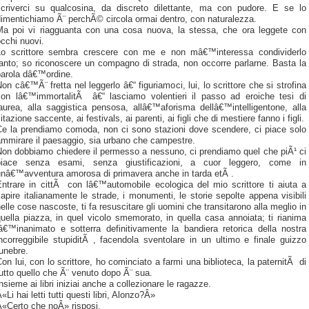
scriverci su qualcosina, da discreto dilettante, ma con pudore. E se lo
imentichiamo Ã¨ perchÃ© circola ormai dentro, con naturalezza.
Ma poi vi riagguanta con una cosa nuova, la stessa, che ora leggete con
cchi nuovi.
Lo scrittore sembra crescere con me e non mâ€™interessa condividerlo
anto; so riconoscere un compagno di strada, non occorre parlarne. Basta la
parola dâ€™ordine.
on câ€™Ã¨ fretta nel leggerlo â€“ figuriamoci, lui, lo scrittore che si strofina
con lâ€™immortalitÃ â€“ lasciamo volentieri il passo ad eroiche tesi di
aurea, alla saggistica pensosa, allâ€™aforisma dellâ€™intelligentone, alla
itazione saccente, ai festivals, ai parenti, ai figli che di mestiere fanno i figli.
Ce la prendiamo comoda, non ci sono stazioni dove scendere, ci piace solo
ammirare il paesaggio, sia urbano che campestre.
Non dobbiamo chiedere il permesso a nessuno, ci prendiamo quel che piÃ¹ ci
piace senza esami, senza giustificazioni, a cuor leggero, come in
unâ€™avventura amorosa di primavera anche in tarda etÃ .
Entrare in cittÃ con lâ€™automobile ecologica del mio scrittore ti aiuta a
apire italianamente le strade, i monumenti, le storie sepolte appena visibili
elle cose nascoste, ti fa resuscitare gli uomini che transitarono alla meglio in
uella piazza, in quel vicolo smemorato, in quella casa annoiata; ti rianima
lâ€™inanimato e sotterra definitivamente la bandiera retorica della nostra
ncorreggibile stupiditÃ , facendola sventolare in un ultimo e finale guizzo
unebre.
on lui, con lo scrittore, ho cominciato a farmi una biblioteca, la paternitÃ di
utto quello che Ã¨ venuto dopo Ã¨ sua.
nsieme ai libri iniziai anche a collezionare le ragazze.
«Li hai letti tutti questi libri, Alonzo?Â»
Â«Certo che noÂ» risposi.