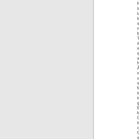
t
n
b
T
i
a
N
r
s
M
g
b
C
C