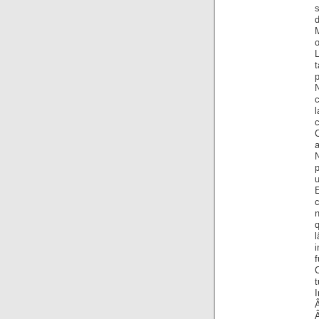
d
o
t
N
l
c
c
n
q
i
f
C
t
I
Â