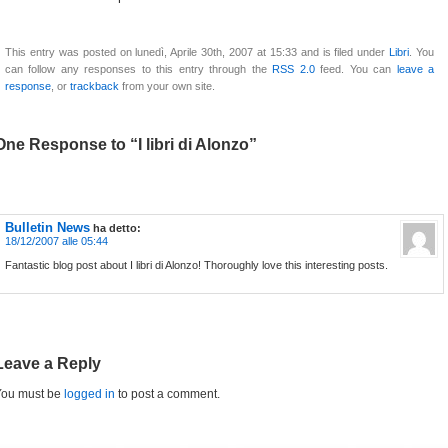
This entry was posted on lunedì, Aprile 30th, 2007 at 15:33 and is filed under
Libri
. You
can follow any responses to this entry through the
RSS 2.0
feed. You can
leave a
response
, or
trackback
from your own site.
One Response to “I libri di Alonzo”
Bulletin News
ha detto:
18/12/2007 alle 05:44
Fantastic blog post about I libri di Alonzo! Thoroughly love this interesting posts.
Leave a Reply
You must be
logged in
to post a comment.