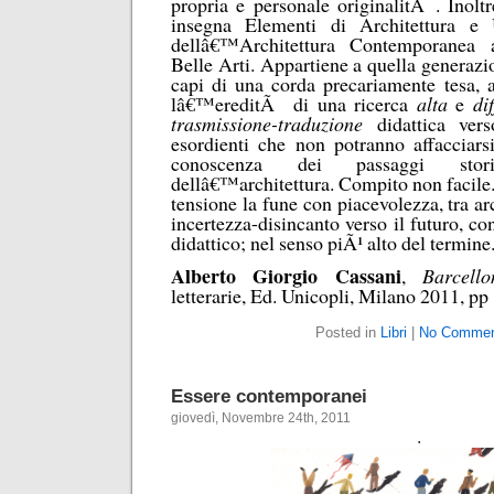
propria e personale originalitÃ . Inolt
insegna Elementi di Architettura e 
dellâ€™Architettura Contemporanea
Belle Arti. Appartiene a quella generaz
capi di una corda precariamente tesa, a
lâ€™ereditÃ di una ricerca
alta
e
dif
trasmissione-traduzione
didattica ver
esordienti che non potranno affacciars
conoscenza dei passaggi stori
dellâ€™architettura. Compito non facile.
tensione la fune con piacevolezza, tra ar
incertezza-disincanto verso il futuro, co
didattico; nel senso piÃ¹ alto del termine
Alberto Giorgio Cassani
,
Barcell
letterarie, Ed. Unicopli, Milano 2011, pp
Posted in
Libri
|
No Commen
Essere contemporanei
giovedì, Novembre 24th, 2011
.