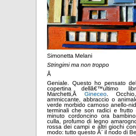
Simonetta Melani
Stringimi ma non troppo
Â
Geniale. Questo ho pensato de
copertina dellâ€™ultimo li
Marchetti,Â
Gineceo
.
Occhio
ammiccante, abbraccio o animale
verde morbido carnoso anello-nid
terminali che son radici e frutto
minuto cordoncino ora bambino,
culla, profumo di legno amarognol
rossa dei campi e altri giochi con 
modo: tutto questo Ã¨ il nodo di Be