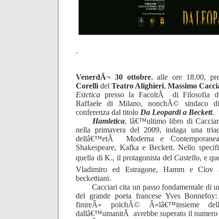
.
VenerdÃ¬ 30 ottobre
, alle ore 18.00, p
Corelli
del
Teatro Alighieri
,
Massimo Cacci
Estetica
presso la FacoltÃ di Filosofia 
Raffaele di Milano, nonchÃ© sindaco d
conferenza dal titolo
Da Leopardi a Beckett
.
Hamletica
, lâ€™ultimo libro di Cacciar
nella primavera del 2009, indaga una triad
dellâ€™etÃ Moderna e Contemporanea,
Shakespeare, Kafka e Beckett. Nello specifi
quella di K., il protagonista del
Castello
, e qu
Vladimiro ed Estragone, Hamm e Clov â
beckettiani.
Cacciari cita un passo fondamentale di 
del grande poeta francese Yves Bonnefoy
finireÂ» poichÃ© Â«lâ€™insieme dell
dallâ€™umanitÃ avrebbe superato il numero d