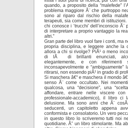
fissa i suoi punti di ricerca, pur con u
quando, a proposito della “malefede” l’Ar
problema maggiore Ã¨ che purtroppo nean
sono al riparo dal rischio della malaf
terapeuti, sia come membri di istituzioni
chi conosce i ‘trucchi’ dell’inconscio Ã¨ 
di interpretare a proprio vantaggio la real
altri.”
Gran parte del libro vuol fare i conti, ma n
propria disciplina, e leggere anche la
allora a chi si rivolge? PiÃ¹ o meno in
di lÃ di brillanti enunciati, alc
elegantemente, e con riferimenti s
inconsapevolmente e “ambiguamente” la
ritirarsi, non essendo piÃ¹ in grado di prof
Si maschera â€“ e maschera il mondo â€“ 
senso Ã¨ come occultato. Nei momenti 
qualcosa, una “decisione”, una “scelta
affondare, entrare nelle viscere con i
professionale-accademico), il libro ci la
delusione. Ma sono anni che Ã¨ cosÃ¬.
seducenti, un capitoletto appena avv
conformista e consolatorio. Un vero pec
in questo libro lo scriveremo tutti noi n
quotidiane. Ãˆ un libro stimolante. Ma 