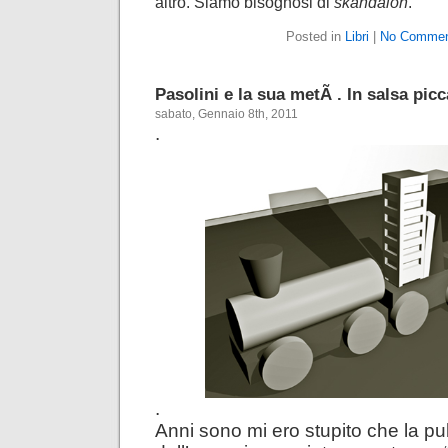
altro. Siamo bisognosi di
skandalon
.
Posted in
Libri
|
No Commen
Pasolini e la sua metÃ . In salsa pic
sabato, Gennaio 8th, 2011
.
.
Anni sono mi ero stupito che la p