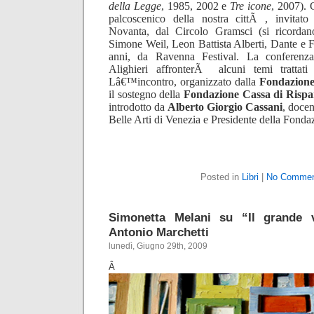
della Legge
, 1985, 2002 e
Tre icone
, 2007). 
palcoscenico della nostra cittÃ , invitato
Novanta, dal Circolo Gramsci (si ricordan
Simone Weil, Leon Battista Alberti, Dante e Fr
anni, da Ravenna Festival. La conferenza
Alighieri affronterÃ alcuni temi trattati
Lâ€™incontro, organizzato dalla
Fondazione
il sostegno della
Fondazione Cassa di Risp
introdotto da
Alberto Giorgio Cassani
, doce
Belle Arti di Venezia e Presidente della Fonda
Posted in
Libri
|
No Commen
Simonetta Melani su “Il grande 
Antonio Marchetti
lunedì, Giugno 29th, 2009
Â