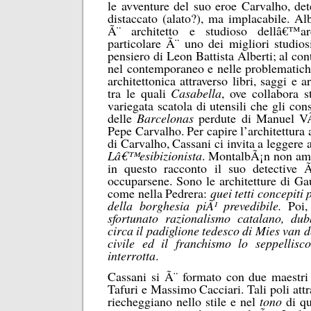
le avventure del suo eroe Carvalho, de
distaccato (alato?), ma implacabile. Al
Ã¨ architetto e studioso dellâ€™ar
particolare Ã¨ uno dei migliori studio
pensiero di Leon Battista Alberti; al c
nel contemporaneo e nelle problematich
architettonica attraverso libri, saggi e ar
tra le quali
Casabella
, ove collabora s
variegata scatola di utensili che gli con
delle
Barcelonas
perdute di Manuel V
Pepe Carvalho. Per capire l’architettura
di Carvalho, Cassani ci invita a leggere 
Lâ€™esibizionista
. MontalbÃ¡n non ama 
in questo racconto il suo detective Ã
occuparsene. Sono le architetture di Ga
come nella Pedrera:
quei tetti concepiti 
della borghesia piÃ¹ prevedibile
.
Poi,
sfortunato razionalismo catalano, dub
circa il padiglione tedesco di Mies van 
civile ed il franchismo lo seppelli
interrotta
.
Cassani si Ã¨ formato con due maestri
Tafuri e Massimo Cacciari. Tali poli attra
riecheggiano nello stile e nel
tono
di qu