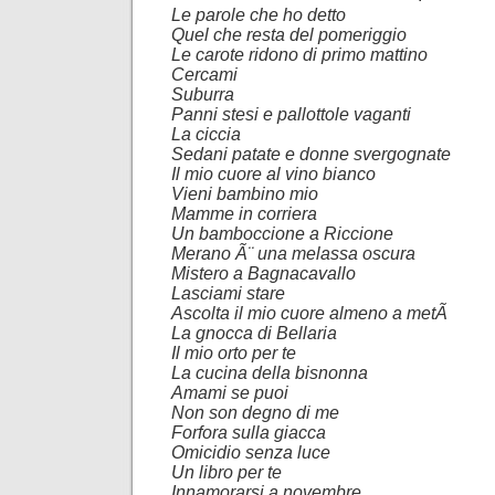
Le parole che ho detto
Quel che resta del pomeriggio
Le carote ridono di primo mattino
Cercami
Suburra
Panni stesi e pallottole vaganti
La ciccia
Sedani patate e donne svergognate
Il mio cuore al vino bianco
Vieni bambino mio
Mamme in corriera
Un bamboccione a Riccione
Merano Ã¨ una melassa oscura
Mistero a Bagnacavallo
Lasciami stare
Ascolta il mio cuore almeno a metÃ
La gnocca di Bellaria
Il mio orto per te
La cucina della bisnonna
Amami se puoi
Non son degno di me
Forfora sulla giacca
Omicidio senza luce
Un libro per te
Innamorarsi a novembre