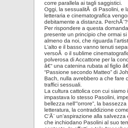
corre parallela ai tagli saggistici.
Oggi, la sessualitÃ di Pasolini, e l
letteraria e cinematografica vengo
debitamente a distanza. PerchÃ¨?
Per rispondere a questa domanda
presente un principio che ormai si
almeno da noi, che riguarda l’artist
L’alto e il basso vanno tenuti separ
versoÂ o il sublime cinematografic
polverosa di Accattone per la conq
â€“ una catenina rubata al figlio â
“Passione secondo Matteo” di Jo
Bach, nulla avrebbero a che fare co
traffici sessuali.
La cultura cattolica con cui siamo 
impastava lo stesso Pasolini, impe
bellezza nell'”orrore”, la bassezza
letteratura, la contraddizione co
C’Ã¨ un’aspirazione alla salvezza 
che inchiodano Pasolini al suo te