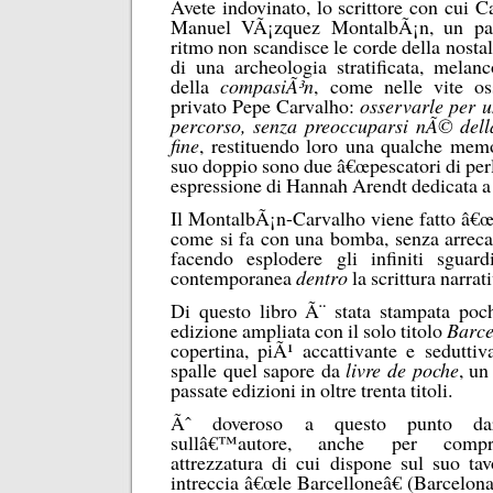
Avete indovinato, lo scrittore con cui C
Manuel VÃ¡zquez MontalbÃ¡n, un pass
ritmo non scandisce le corde della nost
di una archeologia stratificata, melanc
della
compasiÃ³n
, come nelle vite os
privato Pepe Carvalho:
osservarle per u
percorso, senza preoccuparsi nÃ© del
fine
, restituendo loro una qualche mem
suo doppio sono due â€œpescatori di perle
espressione di Hannah Arendt dedicata 
Il MontalbÃ¡n-Carvalho viene fatto â€œb
come si fa con una bomba, senza arrecar
facendo esplodere gli infiniti sguard
contemporanea
dentro
la scrittura narrat
Di questo libro Ã¨ stata stampata poc
edizione ampliata con il solo titolo
Barce
copertina, piÃ¹ accattivante e seduttiv
spalle quel sapore da
livre de poche
, u
passate edizioni in oltre trenta titoli.
Ãˆ doveroso a questo punto dar
sullâ€™autore, anche per comp
attrezzatura di cui dispone sul suo ta
intreccia â€œle Barcelloneâ€ (Barcelon