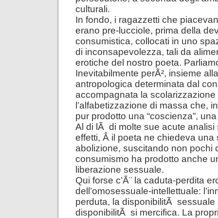
culturali.
In fondo, i ragazzetti che piacevan
erano pre-lucciole, prima della de
consumistica, collocati in uno spa
di inconsapevolezza, tali da alimen
erotiche del nostro poeta. Parliamo 
Inevitabilmente perÃ², insieme al
antropologica determinata dal co
accompagnata la scolarizzazione
l’alfabetizzazione di massa che, in
pur prodotto una “coscienza”, un
Al di lÃ di molte sue acute analisi 
effetti, Â il poeta ne chiedeva una 
abolizione, suscitando non pochi c
consumismo ha prodotto anche un
liberazione sessuale.
Qui forse c’Ã¨ la caduta-perdita er
dell’omosessuale-intellettuale: l’i
perduta, la disponibilitÃ sessuale
disponibilitÃ si mercifica. La prop