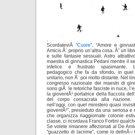
.
ScordateviÂ
“Cuore”
. “Amore e ginnas
Amicis Ã¨ proprio un’altra cosa. Ãˆ un lib
e sulle fantasie sessuali. Astro attrattiv
maestra di ginnastica Pedani mentre il se
infelice e frustrato spasimante. L
pedagogico che fa da sfondo, in quel
unitario, non Ã¨ poi molto distante. Nel l
congresso nazionale dei maestri di ginna
sono giÃ le retoriche fasciste in nuce, l’
la gioventÃ¹ portatrice della fiaccola del
del corpo consacrata alla nazione.
nell’oggi, con quel ministero quasi invis
gioventÃ¹”, presieduto da una seriosa e m
che organizza riaggiornate colonie est
classe, ci ricordava Franco Fortini qualc
Se volete rimanere affezionati al De Amic
“guazzetto di lacrime”, come lo definÃ¬