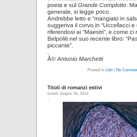
poeta e sul
Grande Complotto
. Ma
generale, si legge poco.
Andrebbe letto e “mangiato in sal
suggeriva il corvo in “Uccellacci e 
riferendosi ai “Maestri”, e come ci
Belpoliti nel suo recente libro: “Pas
piccante”.
.
Â©
Antonio Marchetti
Posted in
Libri
|
No Commen
Titoli di romanzi estivi
lunedì, Giugno 7th, 2010
.