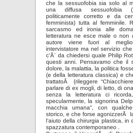
che la sessuofobia sia solo al m
una diffusa sessuofobia (
politicamente corretto e da ce
femminista) tutta al femminile.
sarcasmo ed ironia alle do
letteratura ne esce male o non 
autore viene fuori al megl
intervistatore ma nel servizio ch
c’Ã¨ da chiedersi quale Philip Ro
questi anni. Pensavamo che il s
dolore, la malattia, la politica foss
(e della letteratura classica) e 
trattatoÂ (rileggere “Chiacchier
parlare di ex mogli, di letto, di o
senza la letteratura ci ricor
specularmente, la signorina Del
macchia umana”, con qualche
storico, e che forse agonizzerÃ l
l’aiuto della chirurgia plastica, i
spazzatura contemporaneo .