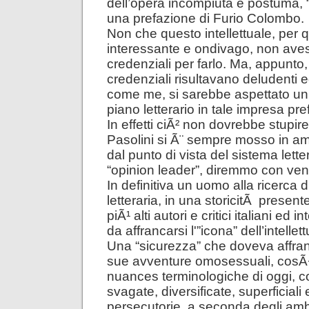
dell’opera incompiuta e postuma, “
una prefazione di Furio Colombo.
Non che questo intellettuale, per 
interessante e ondivago, non aves
credenziali per farlo. Ma, appunto
credenziali risultavano deludenti ed 
come me, si sarebbe aspettato un 
piano letterario in tale impresa pref
In effetti ciÃ² non dovrebbe stupir
Pasolini si Ã¨ sempre mosso in am
dal punto di vista del sistema lette
“opinion leader”, diremmo con ven
In definitiva un uomo alla ricerca d
letteraria, in una storicitÃ present
piÃ¹ alti autori e critici italiani ed i
da affrancarsi l'”icona” dell’intellett
Una “sicurezza” che doveva affran
sue avventure omosessuali, cosÃ¬
nuances terminologiche di oggi, c
svagate, diversificate, superficiali 
persecutorie, a seconda degli ambi