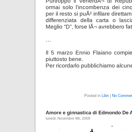
Purtroppo il VenerdÃ¬ di Repubb
ormai solo l’incombenza dei cin
per il resto si puÃ² infilare diretta
differenziata della carta o lasci
Meglio “D”, forse lÃ¬ avrebbero fat
…
Il 5 marzo Ennio Flaiano compie
piuttosto bene.
Per ricordarlo pubblichiamo alcune 
Posted in
Libri
|
No Commen
Amore e ginnastica di Edmondo De 
lunedì, Novembre 9th, 2009
.