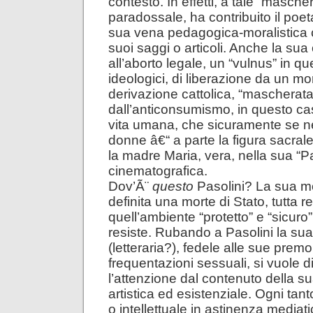
contesto. In effetti, a tale “masche
paradossale, ha contribuito il poet
sua vena pedagogica-moralistica c
suoi saggi o articoli. Anche la sua
all’aborto legale, un “vulnus” in qu
ideologici, di liberazione da un mo
derivazione cattolica, “mascherata
dall’anticonsumismo, in questo cas
vita umana, che sicuramente se ne
donne â€“ a parte la figura sacra
la madre Maria, vera, nella sua “
cinematografica.
Dov’Ã¨
questo
Pasolini? La sua m
definita una morte di Stato, tutta re
quell’ambiente “protetto” e “sicur
resiste. Rubando a Pasolini la su
(letteraria?), fedele alle sue premo
frequentazioni sessuali, si vuole d
l’attenzione dal contenuto della s
artistica ed esistenziale. Ogni tant
o intellettuale in astinenza mediat