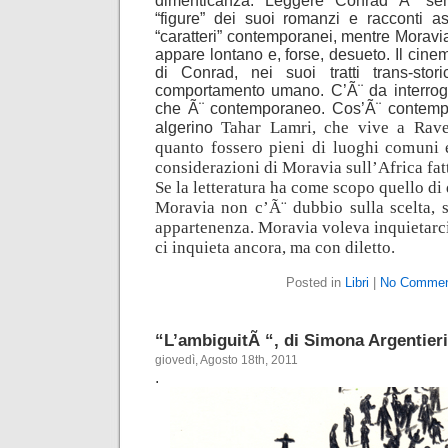
dimenticanza. Leggere Conrad Ã¨ se
“figure” dei suoi romanzi e racconti 
“caratteri” contemporanei, mentre Moravia,
appare lontano e, forse, desueto. Il cine
di Conrad, nei suoi tratti trans-stor
comportamento umano. C’Ã¨ da interrogar
che Ã¨ contemporaneo. Cos’Ã¨ contemp
Tahar Lamri, che vive a Rave
algerino
quanto fossero pieni di luoghi comuni e
considerazioni di Moravia sull’Africa fat
Se la letteratura ha come scopo quello di 
Moravia non c’Ã¨ dubbio sulla scelta, s
appartenenza. Moravia voleva inquietarci
ci inquieta ancora, ma con diletto.
Posted in
Libri
|
No Commen
“L’ambiguitÃ “, di Simona Argentieri
giovedì, Agosto 18th, 2011
.