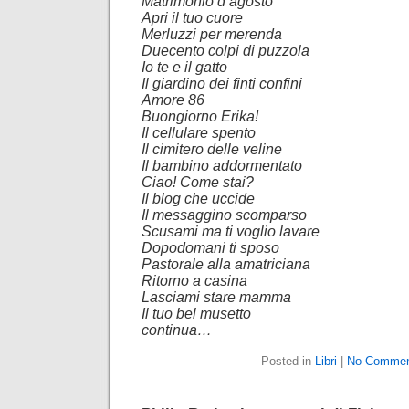
Matrimonio d’agosto
Apri il tuo cuore
Merluzzi per merenda
Duecento colpi di puzzola
Io te e il gatto
Il giardino dei finti confini
Amore 86
Buongiorno Erika!
Il cellulare spento
Il cimitero delle veline
Il bambino addormentato
Ciao! Come stai?
Il blog che uccide
Il messaggino scomparso
Scusami ma ti voglio lavare
Dopodomani ti sposo
Pastorale alla amatriciana
Ritorno a casina
Lasciami stare mamma
Il tuo bel musetto
continua…
Posted in
Libri
|
No Commen