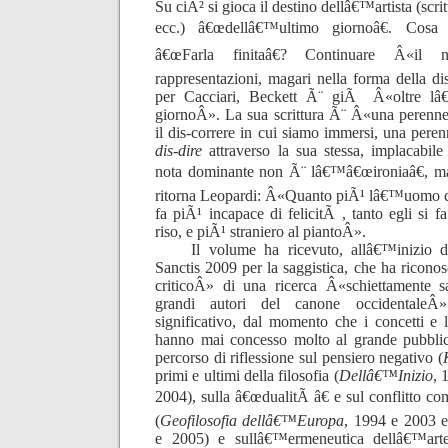
Su ciÃ² si gioca il destino dellâ€™artista (scri
ecc.) â€œdellâ€™ultimo giornoâ€. Cosa 
â€œFarla finitaâ€? Continuare Â«il n
rappresentazioni, magari nella forma della d
per Cacciari, Beckett Ã¨ giÃ Â«oltre lâ€
giornoÂ». La sua scrittura Ã¨ Â«una perenne, 
il dis-correre in cui siamo immersi, una peren
dis-dire
attraverso la sua stessa, implacabil
nota dominante non Ã¨ lâ€™â€œironiaâ€, ma
ritorna Leopardi: Â«Quanto piÃ¹ lâ€™uomo c
fa piÃ¹ incapace di felicitÃ , tanto egli si f
riso, e piÃ¹ straniero al piantoÂ».
Il volume ha ricevuto, allâ€™inizio d
Sanctis 2009 per la saggistica, che ha ricon
criticoÂ» di una ricerca Â«schiettamente s
grandi autori del canone occidentaleÂ
significativo, dal momento che i concetti e 
hanno mai concesso molto al grande pubblic
percorso di riflessione sul pensiero negativo (
primi e ultimi della filosofia (
Dellâ€™Inizio
, 
2004), sulla â€œdualitÃ â€ e sul conflitto 
(
Geofilosofia dellâ€™Europa
, 1994 e 2003 
e 2005) e sullâ€™ermeneutica dellâ€™art