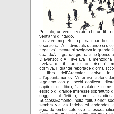
Peccato, un vero peccato, che un libro 
vent’anni di ritardo.
Lo avremmo preferito prima, quando si pr
e sensorialitÃ individuali, quando ci dic
negativo”, mentre si svolgeva la grande f
quandoÂ il grande giornalismo (penso 
D’avanzo) giÃ rivelava la menzogna col
rivelavano “il narcisismo irrisolto” m
dormiva. Il grande reportage giornalistico
Il libro dell’Argentieri arriva in
all’appuntamento. Vi arriva splendid
leggiamo con gli occhi conficcati dietr
capitolo del libro, “la malafede come
esordio di grande interesse soprattutto qu
soggetti, al “lettino, come la studiosa
Successivamente, nella “diluizione” socia
sembra via via indebolirsi andandosi 
sguardo ombelicale ove la psicoanalis