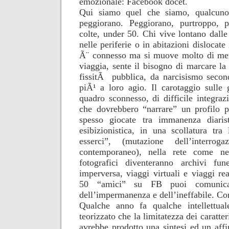
emozionale: Facebook docet.
Qui siamo quel che siamo, qualcuno
peggiorano. Peggiorano, purtroppo, pe
colte, under 50. Chi vive lontano dalle
nelle periferie o in abitazioni dislocate
Ã¨ connesso ma si muove molto di me
viaggia, sente il bisogno di marcare l
fissitÃ pubblica, da narcisismo secon
piÃ¹ a loro agio. Il carotaggio sulle 
quadro sconnesso, di difficile integr
che dovrebbero “narrare” un profilo 
spesso giocate tra immanenza diaris
esibizionistica, in una scollatura tra 
esserci”, (mutazione dell’interrog
contemporaneo), nella rete come ne
fotografici diventeranno archivi fu
imperversa, viaggi virtuali e viaggi re
50 “amici” su FB puoi comunic
dell’impermanenza e dell’ineffabile. C
Qualche anno fa qualche intellettu
teorizzato che la limitatezza dei caratte
avrebbe prodotto una sintesi ed un affi