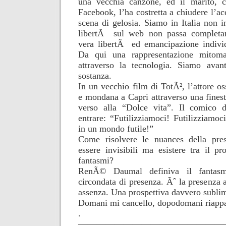
una vecchia canzone, ed il marito, c
Facebook, l’ha costretta a chiudere l’a
scena di gelosia. Siamo in Italia non i
libertÃ sul web non passa completam
vera libertÃ ed emancipazione individ
Da qui una rappresentazione mitom
attraverso la tecnologia. Siamo avant
sostanza.
In un vecchio film di TotÃ², l’attore os
e mondana a Capri attraverso una finestr
verso alla “Dolce vita”. Il comico 
entrare: “Futilizziamoci! Futilizziamo
in un mondo futile!”
Come risolvere le nuances della pre
essere invisibili ma esistere tra il 
fantasmi?
RenÃ© Daumal definiva il fantas
circondata di presenza. Ãˆ la presenza 
assenza. Una prospettiva davvero sublim
Domani mi cancello, dopodomani riappa
.
————————————————