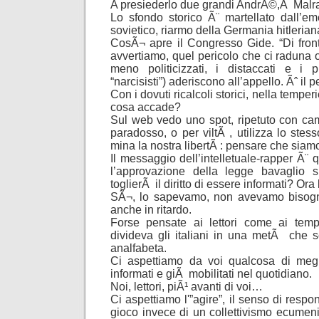
A presiederlo due grandi AndrÃ©,Â Malr
Lo sfondo storico Ã¨ martellato dall’em
sovietico, riarmo della Germania hitlerian
CosÃ¬ apre il Congresso Gide. “Di fronte
avvertiamo, quel pericolo che ci raduna og
meno politicizzati, i distaccati e i pi
“narcisisti”) aderiscono all’appello. Ãˆ il p
Con i dovuti ricalcoli storici, nella temperie
cosa accade?
Sul web vedo uno spot, ripetuto con cam
paradosso, o per viltÃ , utilizza lo stes
mina la nostra libertÃ : pensare che siamo t
Il messaggio dell’intelletuale-rapper Ã¨ 
l’approvazione della legge bavaglio sul
toglierÃ il diritto di essere informati? Ora
SÃ¬, lo sapevamo, non avevamo bisogno
anche in ritardo.
Forse pensate ai lettori come ai te
divideva gli italiani in una metÃ che s
analfabeta.
Ci aspettiamo da voi qualcosa di megl
informati e giÃ mobilitati nel quotidiano.
Noi, lettori, piÃ¹ avanti di voi…
Ci aspettiamo l'”agire”, il senso di respons
gioco invece di un collettivismo ecumenic