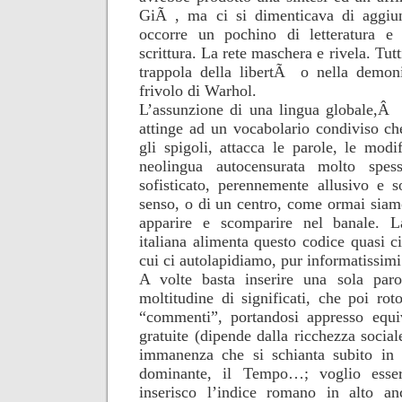
GiÃ , ma ci si dimenticava di aggiun
occorre un pochino di letteratura e
scrittura. La rete maschera e rivela. Tut
trappola della libertÃ o nella demoni
frivolo di Warhol.
L’assunzione di una lingua globale,Â p
attinge ad un vocabolario condiviso c
gli spigoli, attacca le parole, le modif
neolingua autocensurata molto spess
sofisticato, perennemente allusivo e 
senso, o di un centro, come ormai siamo
apparire e scomparire nel banale. La
italiana alimenta questo codice quasi c
cui ci autolapidiamo, pur informatissimi
A volte basta inserire una sola par
moltitudine di significati, che poi rot
“commenti”, portandosi appresso equ
gratuite (dipende dalla ricchezza sociale
immanenza che si schianta subito in 
dominante, il Tempo…; voglio esse
inserisco l’indice romano in alto a