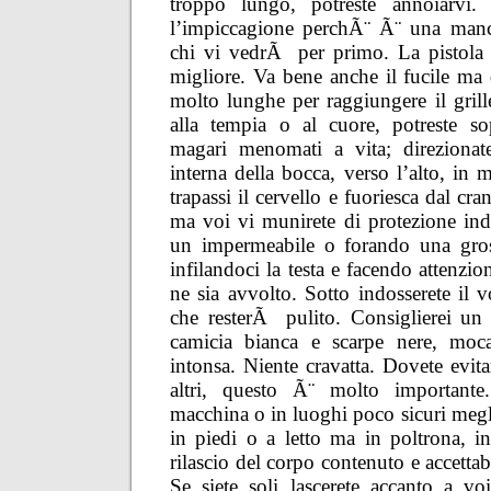
troppo lungo, potreste annoiarvi. 
l’impiccagione perchÃ¨ Ã¨ una manca
chi vi vedrÃ per primo. La pistola
migliore. Va bene anche il fucile ma 
molto lunghe per raggiungere il grille
alla tempia o al cuore, potreste so
magari menomati a vita; direzionate
interna della bocca, verso l’alto, in m
trapassi il cervello e fuoriesca dal cr
ma voi vi munirete di protezione in
un impermeabile o forando una gross
infilandoci la testa e facendo attenzio
ne sia avvolto. Sotto indosserete il v
che resterÃ pulito. Consiglierei un 
camicia bianca e scarpe nere, moca
intonsa. Niente cravatta. Dovete evitar
altri, questo Ã¨ molto importante
macchina o in luoghi poco sicuri megl
in piedi o a letto ma in poltrona, 
rilascio del corpo contenuto e accettab
Se siete soli lascerete accanto a vo