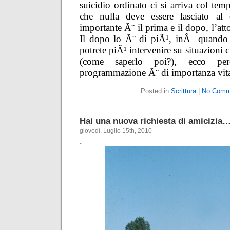
suicidio ordinato ci si arriva col tem
che nulla deve essere lasciato al
importante Ã¨ il prima e il dopo, l’att
Il dopo lo Ã¨ di piÃ¹, inÂ quando 
potrete piÃ¹ intervenire su situazioni 
(come saperlo poi?), ecco p
programmazione Ã¨ di importanza vital
Posted in
Scrittura
|
No Comm
Hai una nuova richiesta di amicizia
giovedì, Luglio 15th, 2010
.