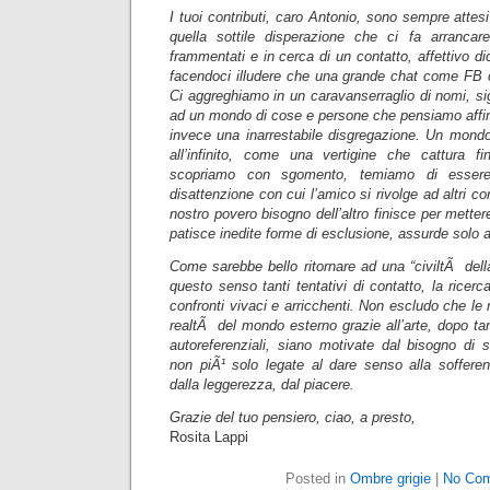
I tuoi contributi, caro Antonio, sono sempre attes
quella sottile disperazione che ci fa arrancar
frammentati e in cerca di un contatto, affettivo d
facendoci illudere che una grande chat come FB c
Ci aggreghiamo in un caravanserraglio di nomi, sigl
ad un mondo di cose e persone che pensiamo affin
invece una inarrestabile disgregazione. Un mondo 
all’infinito, come una vertigine che cattura fin
scopriamo con sgomento, temiamo di essere 
disattenzione con cui l’amico si rivolge ad altri con
nostro povero bisogno dell’altro finisce per mettere
patisce inedite forme di esclusione, assurde solo a
Come sarebbe bello ritornare ad una “civiltÃ del
questo senso tanti tentativi di contatto, la ricer
confronti vivaci e arricchenti. Non escludo che le 
realtÃ del mondo esterno grazie all’arte, dopo tan
autoreferenziali, siano motivate dal bisogno di s
non piÃ¹ solo legate al dare senso alla sofferenz
dalla leggerezza, dal piacere.
Grazie del tuo pensiero, ciao, a presto,
Rosita Lappi
Posted in
Ombre grigie
|
No Co