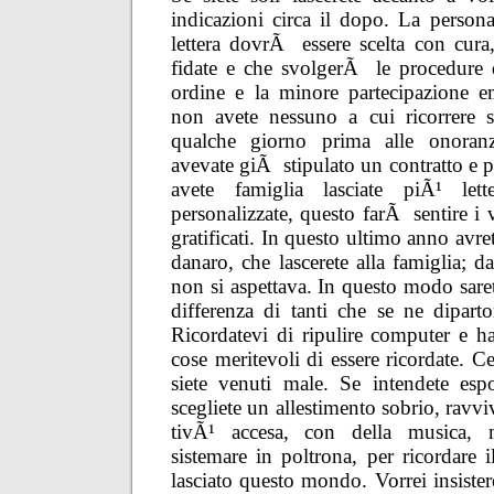
indicazioni circa il dopo. La persona
lettera dovrÃ essere scelta con cura
fidate e che svolgerÃ le procedure 
ordine e la minore partecipazione e
non avete nessuno a cui ricorrere sc
qualche giorno prima alle onoran
avevate giÃ stipulato un contratto e p
avete famiglia lasciate piÃ¹ lette
personalizzate, questo farÃ sentire i v
gratificati. In questo ultimo anno avre
danaro, che lascerete alla famiglia; d
non si aspettava. In questo modo sare
differenza di tanti che se ne diparto
Ricordatevi di ripulire computer e ha
cose meritevoli di essere ricordate. Ce
siete venuti male. Se intendete esp
scegliete un allestimento sobrio, ravvi
tivÃ¹ accesa, con della musica, m
sistemare in poltrona, per ricordare 
lasciato questo mondo. Vorrei insister