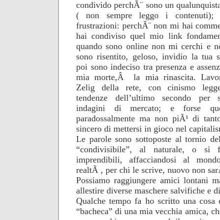
condivido perchÃ¨ sono un qualunquista
( non sempre leggo i contenuti); 
frustrazioni: perchÃ¨ non mi hai comm
hai condiviso quel mio link fondamen
quando sono online non mi cerchi e n
sono risentito, geloso, invidio la tua 
poi sono indeciso tra presenza e assen
mia morte,Â la mia rinascita. Lavor
Zelig della rete, con cinismo legge
tendenze dell’ultimo secondo per 
indagini di mercato; e forse q
paradossalmente ma non piÃ¹ di tanto
sincero di mettersi in gioco nel capitali
Le parole sono sottoposte al tornio de
“condivisibile”, al naturale, o si 
imprendibili, affacciandosi al mo
realtÃ , per chi le scrive, nuovo non sa
Possiamo raggiungere amici lontani 
allestire diverse maschere salvifiche e d
Qualche tempo fa ho scritto una cosa c
“bacheca” di una mia vecchia amica, che 