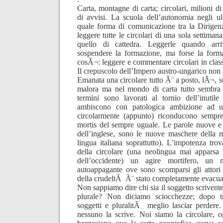
Carta, montagne di carta; circolari, milioni di 
di avvisi. La scuola dell’autonomia negli ul
quale forma di comunicazione tra la Dirigenz
leggere tutte le circolari di una sola settiman
quello di cattedra. Leggerle quando arri
sospendere la formazione, ma forse la form
cosÃ¬: leggere e commentare circolari in classe
Il crepuscolo dell’Impero austro-ungarico non 
Emanata una circolare tutto Ã¨ a posto, lÃ¬, su
malora ma nel mondo di carta tutto sembra p
termini sono lavorati al tornio dell’inuti
ambiscono con patologica ambizione ad u
circolarmente (appunto) riconducono sempr
mortis del sempre uguale. Le parole nuove e
dell’inglese, sono le nuove maschere della m
lingua italiana soprattutto). L’impotenza tro
della circolare (una neolingua mai apparsa 
dell’occidente) un agire mortifero, un mo
autoappagante ove sono scomparsi gli attori a
della crudeltÃ Ã¨ stato completamente evacua
Non sappiamo dire chi sia il soggetto scrivente
plurale? Non diciamo sciocchezze; dopo tr
soggetti e pluralitÃ meglio lasciar perdere.
nessuno la scrive. Noi siamo la circolare,