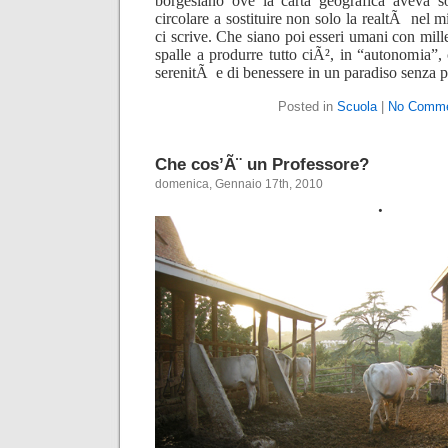
borgesiano ove la carta geografica aveva s
circolare a sostituire non solo la realtÃ nel 
ci scrive. Che siano poi esseri umani con mille
spalle a produrre tutto ciÃ², in “autonomia”,
serenitÃ e di benessere in un paradiso senza 
Posted in
Scuola
|
No Comme
Che cos’Ã¨ un Professore?
domenica, Gennaio 17th, 2010
.