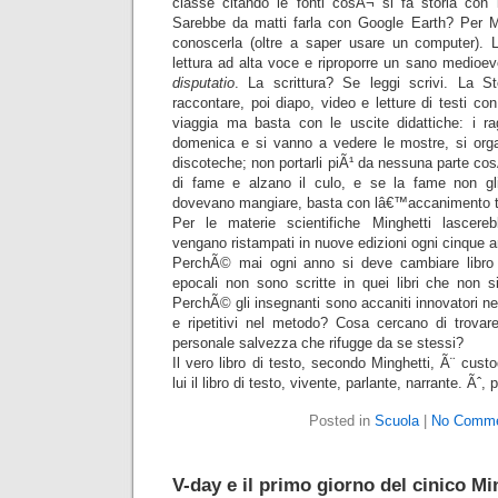
classe citando le fonti cosÃ¬ si fa storia con
Sarebbe da matti farla con Google Earth? Per M
conoscerla (oltre a saper usare un computer). La
lettura ad alta voce e riproporre un sano medioe
disputatio
. La scrittura? Se leggi scrivi. La S
raccontare, poi diapo, video e letture di testi con
viaggia ma basta con le uscite didattiche: i ra
domenica e si vanno a vedere le mostre, si or
discoteche; non portarli piÃ¹ da nessuna parte co
di fame e alzano il culo, e se la fame non gl
dovevano mangiare, basta con lâ€™accanimento te
Per le materie scientifiche Minghetti lascere
vengano ristampati in nuove edizioni ogni cinque a
PerchÃ© mai ogni anno si deve cambiare libro d
epocali non sono scritte in quei libri che non s
PerchÃ© gli insegnanti sono accaniti innovatori nell
e ripetitivi nel metodo? Cosa cercano di trovar
personale salvezza che rifugge da se stessi?
Il vero libro di testo, secondo Minghetti, Ã¨ cust
lui il libro di testo, vivente, parlante, narrante. Ãˆ, p
Posted in
Scuola
|
No Comme
V-day e il primo giorno del cinico Mi