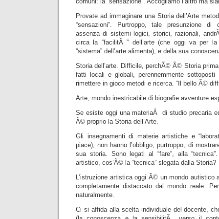
comuni: la “sensazione”. Accogliamo l’altro ma sia
Provate ad immaginare una Storia dell’Arte metod
“sensazioni”. Purtroppo, tale presunzione di c
assenza di sistemi logici, storici, razionali, and
circa la “facilitÃ ” dell’arte (che oggi va per 
“sistema” dell’arte alimenta), e della sua conoscen
Storia dell’arte. Difficile, perchÃ© Ã© Storia prima
fatti locali e globali, perennemmente sottoposti
rimettere in gioco metodi e ricerca. “Il bello Ã© diff
Arte, mondo inestricabile di biografie avventure es
Se esiste oggi una materiaÂ di studio precaria ed 
Ã© proprio la Storia dell’Arte.
Gli insegnamenti di materie artistiche e “labora
piace), non hanno l’obbligo, purtroppo, di mostrare 
sua storia. Sono legati al “fare”, alla “tecnica
artistico, cos’Ã© la “tecnica” slegata dalla Storia?
L’istruzione artistica oggi Ã© un mondo autistico
completamente distaccato dal mondo reale. Pe
naturalmente.
Ci si affida alla scelta individuale del docente, c
(la conoscenza e la sensibilitÃ verso il con