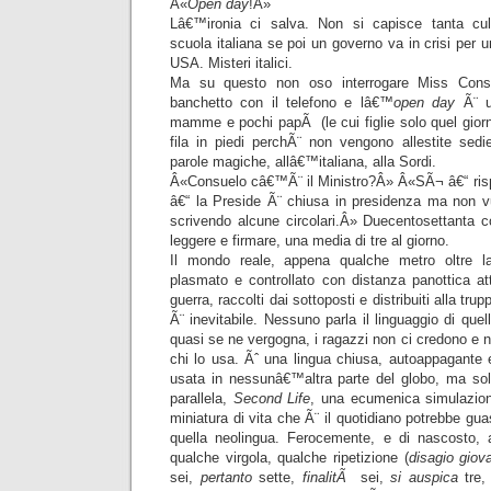
Â«
Open day
!Â»
Lâ€™ironia ci salva. Non si capisce tanta cul
scuola italiana se poi un governo va in crisi per
USA. Misteri italici.
Ma su questo non oso interrogare Miss Con
banchetto con il telefono e lâ€™
open day
Ã¨ u
mamme e pochi papÃ (le cui figlie solo quel gio
fila in piedi perchÃ¨ non vengono allestite sed
parole magiche, allâ€™italiana, alla Sordi.
Â«Consuelo câ€™Ã¨ il Ministro?Â» Â«SÃ¬ â€“ rispo
â€“ la Preside Ã¨ chiusa in presidenza ma non vu
scrivendo alcune circolari.Â» Duecentosettanta c
leggere e firmare, una media di tre al giorno.
Il mondo reale, appena qualche metro oltre la 
plasmato e controllato con distanza panottica attr
guerra, raccolti dai sottoposti e distribuiti alla tru
Ã¨ inevitabile. Nessuno parla il linguaggio di quell
quasi se ne vergogna, i ragazzi non ci credono e n
chi lo usa. Ãˆ una lingua chiusa, autoappagante 
usata in nessunâ€™altra parte del globo, ma so
parallela,
Second Life
, una ecumenica simulazion
miniatura di vita che Ã¨ il quotidiano potrebbe guas
quella neolingua. Ferocemente, e di nascosto, 
qualche virgola, qualche ripetizione (
disagio giov
sei,
pertanto
sette,
finalitÃ
sei,
si auspica
tre