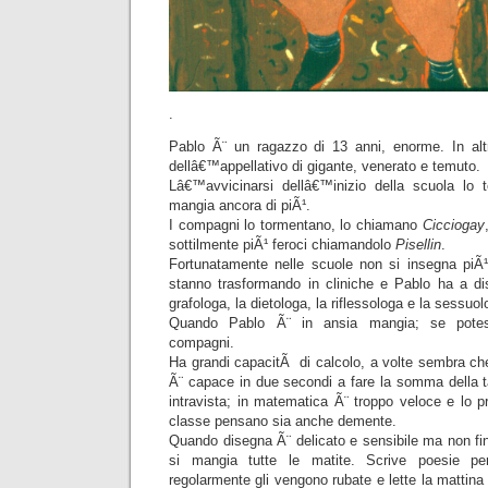
.
Pablo Ã¨ un ragazzo di 13 anni, enorme. In al
dellâ€™appellativo di gigante, venerato e temuto.
Lâ€™avvicinarsi dellâ€™inizio della scuola lo te
mangia ancora di piÃ¹.
I compagni lo tormentano, lo chiamano
Cicciogay
sottilmente piÃ¹ feroci chiamandolo
Pisellin
.
Fortunatamente nelle scuole non si insegna piÃ
stanno trasformando in cliniche e Pablo ha a dis
grafologa, la dietologa, la riflessologa e la sessuol
Quando Pablo Ã¨ in ansia mangia; se pote
compagni.
Ha grandi capacitÃ di calcolo, a volte sembra ch
Ã¨ capace in due secondi a fare la somma della
intravista; in matematica Ã¨ troppo veloce e lo 
classe pensano sia anche demente.
Quando disegna Ã¨ delicato e sensibile ma non fi
si mangia tutte le matite. Scrive poesie 
regolarmente gli vengono rubate e lette la mattina 