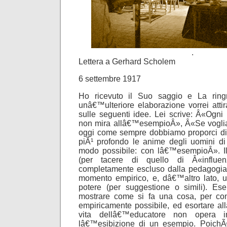
.
Lettera a Gerhard Scholem
6 settembre 1917
Ho ricevuto il Suo saggio e La ringr
unâ€™ulteriore elaborazione vorrei atti
sulle seguenti idee. Lei scrive: Â«Ogni
non mira allâ€™esempioÂ», Â«Se vogliam
oggi come sempre dobbiamo proporci di
piÃ¹ profondo le anime degli uomini d
modo possibile: con lâ€™esempioÂ». Il
(per tacere di quello di Â«influe
completamente escluso dalla pedagogia. 
momento empirico, e, dâ€™altro lato, 
potere (per suggestione o simili). Ese
mostrare come si fa una cosa, per co
empiricamente possibile, ed esortare al
vita dellâ€™educatore non opera i
lâ€™esibizione di un esempio. Poich