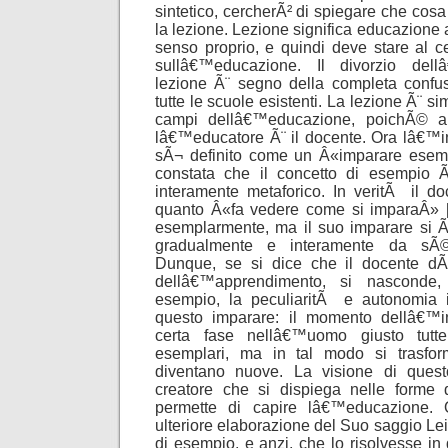
sintetico, cercherÃ² di spiegare che cos
la lezione. Lezione significa educazione a
senso proprio, e quindi deve stare al cen
sullâ€™educazione. Il divorzio dell
lezione Ã¨ segno della completa confus
tutte le scuole esistenti. La lezione Ã¨ simb
campi dellâ€™educazione, poichÃ© anch
lâ€™educatore Ã¨ il docente. Ora lâ€™
sÃ¬ definito come un Â«imparare esemp
constata che il concetto di esempio 
interamente metaforico. In veritÃ il d
quanto Â«fa vedere come si imparaÂ» 
esemplarmente, ma il suo imparare si Ã¨
gradualmente e interamente da sÃ©
Dunque, se si dice che il docente
dellâ€™apprendimento, si nasconde,
esempio, la peculiaritÃ e autonomia i
questo imparare: il momento dellâ€™
certa fase nellâ€™uomo giusto tutt
esemplari, ma in tal modo si trasfo
diventano nuove. La visione di que
creatore che si dispiega nelle forme 
permette di capire lâ€™educazione. 
ulteriore elaborazione del Suo saggio Lei
di esempio, e anzi, che lo risolvesse in 