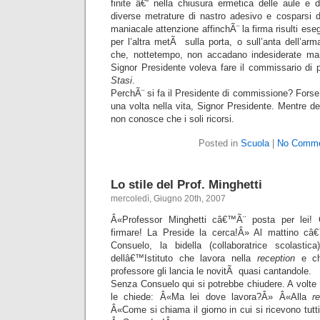
finite â€“ nella chiusura ermetica delle aule e d
diverse metrature di nastro adesivo e cosparsi d
maniacale attenzione affinchÃ¨ la firma risulti es
per l’altra metÃ sulla porta, o sull’anta dell’arm
che, nottetempo, non accadano indesiderate man
Signor Presidente voleva fare il commissario di po
Stasi
.
PerchÃ¨ si fa il Presidente di commissione? Forse
una volta nella vita, Signor Presidente. Mentre dei 
non conosce che i soli ricorsi.
Posted in
Scuola
|
No Comme
Lo stile del Prof. Minghetti
mercoledì, Giugno 20th, 2007
Â«Professor Minghetti câ€™Ã¨ posta per lei!
firmare! La Preside la cerca!Â» Al mattino câ€
Consuelo, la bidella (collaboratrice scolastic
dellâ€™Istituto che lavora nella
reception
e ch
professore gli lancia le novitÃ quasi cantandole.
Senza Consuelo qui si potrebbe chiudere. A volte M
le chiede: Â«Ma lei dove lavora?Â» Â«Alla
r
Â«Come si chiama il giorno in cui si ricevono tutti 