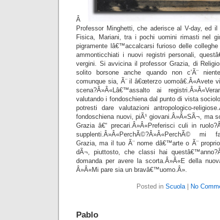
Â
Professor Minghetti, che aderisce al V-day, ed i
Fisica, Mariani, tra i pochi uomini rimasti nel 
pigramente lâ€™accalcarsi furioso delle colleghe
ammonticchiati i nuovi registri personali, quest
vergini. Si avvicina il professor Grazia, di Religi
solito borsone anche quando non c’Ã¨ niente 
comunque sia, Ã¨ il â€œterzo uomoâ€.Â«Avete 
scena?Â»Â«Lâ€™assalto ai registri.Â»Â«Ver
valutando i fondoschiena dal punto di vista sociolog
potresti dare valutazioni antropologico-religi
fondoschiena nuovi, piÃ¹ giovani.Â»Â«SÃ¬, ma so
Grazia â€“ precari.Â»Â«Preferisci culi in ruolo?
supplenti.Â»Â«PerchÃ©?Â»Â«PerchÃ© mi fan
Grazia, ma il tuo Ã¨ nome dâ€™arte o Ã¨ propr
dÃ¬, piuttosto, che classi hai questâ€™anno?
domanda per avere la scorta.Â»Â«E della nuov
Â»Â«Mi pare sia un bravâ€™uomo.Â».
Posted in
Scuola
|
No Comme
Pablo