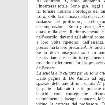
Al contrario. Quando andranno 
l’incertezza totale. Sono giÃ oggi i 
far tornare indietro l’orologio dei dir
Loro, sotto la mannaia della deprivaz
sostanza del professore, accellerer
decomposizione. Sono giovani, sÃ¬
quasi nulla circa il rinnovamento e
nell’esordio, davanti agli alunni com
a loro volta ripetono, nell’assenz
precari ma la loro precarietÃ Ã¨ anche 
Se io devo insegnare solo un an
necessariamente il mio insegnamento
essendoci riferimenti forti la precari
dell’essere.
La scuola e la cultura per lei sono a
Dalle pagine di De Amicis ad ogg
spaziale delle aule di una scuola Ã¨ p
(a parte i laboratori e le pratiche tr
banchi con conseguente disposi
naturalmente la lavagna e, ancora, le i
vicino la cattedra del professore. Qu