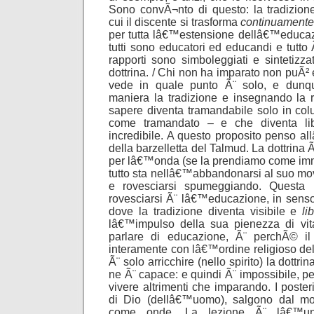
Sono convÃ¬nto di questo: la tradizio
cui il discente si trasforma
continuament
per tutta lâ€™estensione dellâ€™educazi
tutti sono educatori ed educandi e tutto
rapporti sono simboleggiati e sintetizzat
dottrina. / Chi non ha imparato non puÃ
vede in quale punto Ã¨ solo, e dun
maniera la tradizione e insegnando la r
sapere diventa tramandabile solo in col
come tramandato – e che diventa li
incredibile. A questo proposito penso al
della barzelletta del Talmud. La dottrina
per lâ€™onda (se la prendiamo come i
tutto sta nellâ€™abbandonarsi al suo mov
e rovesciarsi spumeggiando. Questa 
rovesciarsi Ã¨ lâ€™educazione, in senso s
dove la tradizione diventa visibile e
li
lâ€™impulso della sua pienezza di vita.
parlare di educazione, Ã¨ perchÃ© il
interamente con lâ€™ordine religioso del
Ã¨ solo arricchire (nello spirito) la dottri
ne Ã¨ capace: e quindi Ã¨ impossibile, pe
vivere altrimenti che imparando. I poster
di Dio (dellâ€™uomo), salgono dal mov
come onde. La lezione Ã¨ lâ€™un