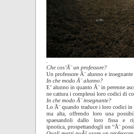
.
Che cos’Ã¨ un professore?
Un professore Ã¨ alunno e insegnante
In che modo Ã¨ alunno?
E’ alunno in quanto Ã¨ in perenne ascol
ne cattura i complessi loro codici di 
In che modo Ã¨ insegnante?
Lo Ã¨ quando traduce i loro codici in 
ma alta, offrendo loro una possib
spaesandoli dallo loro fissa e ri
ipnotica, prospettandogli un “Ã¨ possi
Quali mezzi puÃ² usare un professore 