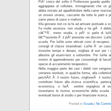
PiÃ¹ cinico del solito il Professore guarda quella
aggrappata al cellulare, immaginando che un gi
abbia iniziato ad appallottolare della carne macin
un essere umano, cascante da tutte le parti e pi
zaino pieno di sassi e mattoni.
Il/la giovane non ce la fa ad arrivare puntuale a scuo
Fa molte assenze, non studia e ha giÃ il debit
câ€™Ã¨, meno studia, e piÃ¹ si parla di lui/le
lâ€™assente Ã¨ il piÃ¹ presente nei discorsi. Lui/lei
scuola. Per lui/lei sono attivati corsi di recupero, 
consigli di classe straordinari. Lui/lei Ã¨ un caso
investire tempo e denaro, migliaia di euri per i c
allestire gli esami-test a settembre. Per lui/lei ab
minimi di apprendimento per consentirgli di farcel
specie di accanimento terapeutico.
Nella maggior parte dei casi i debiti non vengono
verranno restituiti, in qualche forma, alla collettivi
perchÃ© Ã¨ il nostro futuro, migliorerÃ il nostro
contributo futuro alla ricerca scientifica, parte
economica, ci farÃ sentire orgogliosi di ess
investiamo le risorse economiche della scuola 
eventuali borse di studio o per finanziare ricerca.
Posted in
Scuola
|
No Comme