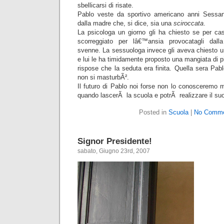
sbellicarsi di risate.
Pablo veste da sportivo americano anni Sessant
dalla madre che, si dice, sia una
sciroccata
.
La psicologa un giorno gli ha chiesto se per c
scorreggiato per lâ€™ansia provocatagli dal
svenne. La sessuologa invece gli aveva chiesto u
e lui le ha timidamente proposto una mangiata di p
rispose che la seduta era finita. Quella sera Pa
non si masturbÃ².
Il futuro di Pablo noi forse non lo conosceremo 
quando lascerÃ la scuola e potrÃ realizzare il su
Posted in
Scuola
|
No Comme
Signor Presidente!
sabato, Giugno 23rd, 2007