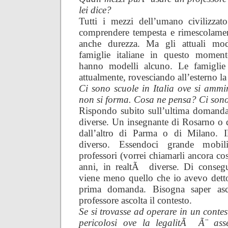
lei dice?
Tutti i mezzi dell’umano civilizz
comprendere tempesta e rimescolament
anche durezza. Ma gli attuali mode
famiglie italiane in questo momen
hanno modelli alcuno. Le famiglie s
attualmente, rovesciando all’esterno l
Ci sono scuole in Italia ove si ammin
non si forma. Cosa ne pensa? Ci sono 
Rispondo subito sull’ultima domanda;
diverse. Un insegnante di Rosarno o 
dall’altro di Parma o di Milano. I
diverso. Essendoci grande mobi
professori (vorrei chiamarli ancora co
anni, in realtÃ diverse. Di consegu
viene meno quello che io avevo detto 
prima domanda. Bisogna saper asco
professore ascolta il contesto.
Se si trovasse ad operare in un contest
pericolosi ove la legalitÃ Ã¨ ass