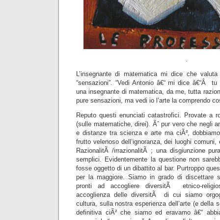
.
L’insegnante di matematica mi dice che valuta 
“sensazioni”. “Vedi Antonio â€“ mi dice â€“Â tu 
una insegnante di matematica, da me, tutta razio
pure sensazioni, ma vedi io l’arte la comprendo c
Reputo questi enunciati catastrofici. Provate a r
(sulle matematiche, direi). Ãˆ pur vero che negli an
e distanze tra scienza e arte ma ciÃ², dobbiamo
frutto velenoso dell’ignoranza, dei luoghi comuni, e 
RazionalitÃ /irrazionalitÃ ; una disgiunzione pu
semplici. Evidentemente la questione non sare
fosse oggetto di un dibattito al bar. Purtroppo qu
per la maggiore. Siamo in grado di discettare sull
pronti ad accogliere diversitÃ etnico-religio
accoglienza delle diversitÃ di cui siamo orgog
cultura, sulla nostra esperienza dell’arte (e della 
definitiva ciÃ² che siamo ed eravamo â€“ abbia