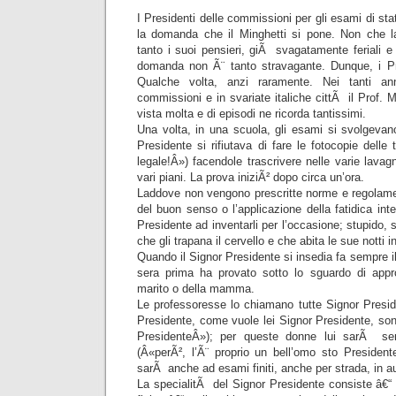
I Presidenti delle commissioni per gli esami di sta
la domanda che il Minghetti si pone. Non che l
tanto i suoi pensieri, giÃ svagatamente feriali e 
domanda non Ã¨ tanto stravagante. Dunque, i Pres
Qualche volta, anzi raramente. Nei tanti ann
commissioni e in svariate italiche cittÃ il Prof. 
vista molta e di episodi ne ricorda tantissimi.
Una volta, in una scuola, gli esami si svolgevan
Presidente si rifiutava di fare le fotocopie dell
legale!Â») facendole trascrivere nelle varie lavag
vari piani. La prova iniziÃ² dopo circa un’ora.
Laddove non vengono prescritte norme e regolament
del buon senso o l’applicazione della fatidica inte
Presidente ad inventarli per l’occasione; stupido,
che gli trapana il cervello e che abita le sue nott
Quando il Signor Presidente si insedia fa sempre i
sera prima ha provato sotto lo sguardo di appr
marito o della mamma.
Le professoresse lo chiamano tutte Signor Presi
Presidente, come vuole lei Signor Presidente, sono
PresidenteÂ»); per queste donne lui sarÃ sem
(Â«perÃ², l’Ã¨ proprio un bell’omo sto President
sarÃ anche ad esami finiti, anche per strada, in a
La specialitÃ del Signor Presidente consiste â€“