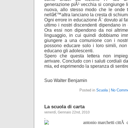
generazione piÃ¹ vecchia si congiunge l
nuova, allo stesso modo che le onde
nellâ€™altra lanciano la cresta di schium
Ogni errore in educazione Ã¨ dovuto al fa
ultimo i nostri discendenti dipendano 
Ora essi non dipendono da noi altrime
linguaggio, in cui quindi dobbiamo im
giungere a una comunione con i nostri f
possono educare solo i loro simili,
non
educano gli adolescenti.
Spero che questa lettera non impieg
arrivare. Concludo con i saluti cordiali d
mia, ed esprimendo la speranza di sentire
Suo Walter Benjamin
Posted in
Scuola
|
No Comme
La scuola di carta
venerdì, Gennaio 22nd, 2010
.
.