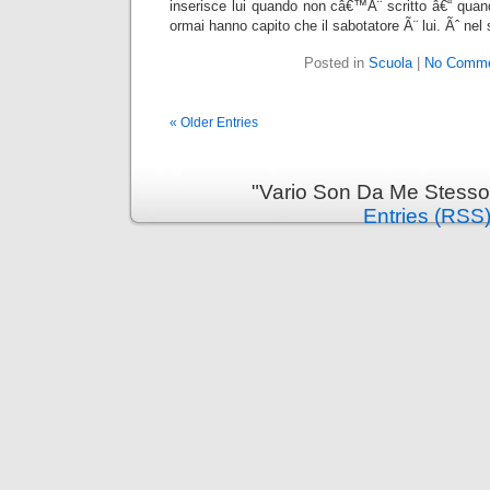
inserisce lui quando non câ€™Ã¨ scritto â€“ quan
ormai hanno capito che il sabotatore Ã¨ lui. Ãˆ nel 
Posted in
Scuola
|
No Comme
« Older Entries
"Vario Son Da Me Stesso
Entries (RSS