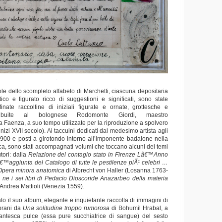
.
le dello scompleto alfabeto di Marchetti, ciascuna depositaria
tico e figurato ricco di suggestioni e significati, sono state
finate raccoltine di iniziali figurate e ornate, grottesche e
ribuite al bolognese Rodomonte Giordi, maestro
aenza, a suo tempo utilizzate per la riproduzione a spolvero
nizi XVII secolo). Ai taccuini dedicati dal medesimo artista agli
l ‘900 e posti a girotondo intorno all’imponente badalone nella
ca, sono stati accompagnati volumi che toccano alcuni dei temi
tori: dalla
Relazione del contagio stato in Firenze Lâ€™Anno
€™aggiunta del Catalogo di tutte le pestilenze piÃ¹ celebri …
Opera minora anatomica
di Albrecht von Haller (Losanna 1763-
i
ne i sei libri di Pedacio Dioscoride Anazarbeo della materia
 Andrea Mattioli (Venezia 1559).
o il suo album, elegante e inquietante raccolta di immagini di
brani da
Una solitudine troppo rumorosa
di Bohumil Hrabal, a
antesca pulce (essa pure succhiatrice di sangue) del sesto