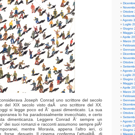
Dicembr
Novembr
Ottobre
Settemb
Agosto 
Luglio 2
Giugno 
Maggio 
Aprile 2
Marzo 2
Febbrai
Gennaio
Dicembr
Novembr
Ottobre
Settemb
Agosto 
Luglio 2
Giugno 
Maggio 
Aprile 2
Marzo 2
Febbrai
considerava Joseph Conrad uno scrittore del secolo
Gennaio
so del XIX secolo visto daÂ uno scrittore del XX.
Dicembr
Novembr
oggi si legge poco ed Ã¨ quasi dimenticato. La sua
Ottobre
poranea lo ha paradossalmente invecchiato, e certo
Settemb
sta dimenticanza. Leggere Conrad Ã¨ sempre un
Agosto 
re” dei suoi romanzi e racconti assumono sempre piÃ¹
Luglio 2
emporanei, mentre Moravia, appena l’altro ieri, ci
Giugno 
, forse, desueto. Il cinema conferma l’attualitÃ di
Maggio 