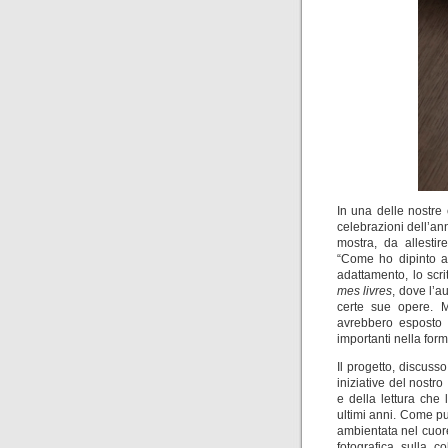
In una delle nostre
celebrazioni dell’ann
mostra, da allestir
“Come ho dipinto al
adattamento, lo scr
mes livres
, dove l’a
certe sue opere. M
avrebbero esposto l
importanti nella for
Il progetto, discuss
iniziative del nostro 
e della lettura che
ultimi anni. Come pu
ambientata nel cuore
fotografica sulla 