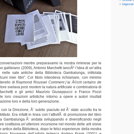
Urgenze
 conversazioni mentre preparavamo la mostra riminese per le
o galileiano (2009), Antonio Marchetti lanciÃ² l’idea di un’altra
e nelle sale antiche della Biblioteca Gambalunga, intitolata
cuni miei libri”. Col titolo intendeva richiamare, con minimo
itterello di Raymond Roussel
Comment j’ai Ã©crit certains de
utore svelava
post mortem
la natura artificiale e combinatoria di
archetti e gli amici Maurizio Giuseppucci e Franco Pozzi
e loro creazioni artistiche intorno a opere e autori risultati
mazione loro e della loro generazione.
o con la Direzione, Ã¨ subito piaciuto ed Ã¨ stato accolto tra le
Istituto. Era infatti in linea con l’attivitÃ di promozione del libro
 la Gambalunga Ã¨ andata sviluppando e diversificando negli
re costituiva un’ulteriore incursione nel mondo delle arti visive
 antico della Biblioteca, dopo le felici esperienze della mostra
colonia Novarese dell’artista tedesca Andrea Frank (2001) e