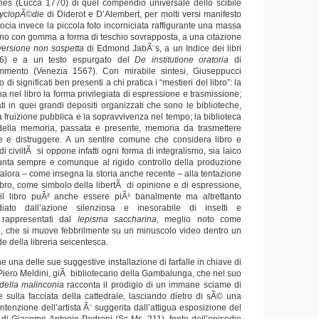
hes
(Lucca 1770) di quel compendio universale dello scibile
yclopÃ©die
di Diderot e D’Alembert, per molti versi manifesto
socia invece la piccola foto incorniciata raffigurante una massa
volino con gomma a forma di teschio sovrapposta, a una citazione
vversione non sospetta
di Edmond JabÃ¨s, a un Indice dei libri
96) e a un testo espurgato del
De institutione oratoria
di
mmento (Venezia 1567). Con mirabile sintesi, Giuseppucci
di significati ben presenti a chi pratica i “mestieri del libro”: la
ha nel libro la forma privilegiata di espressione e trasmissione;
ati in quei grandi depositi organizzati che sono le biblioteche,
 fruizione pubblica e la sopravvivenza nel tempo; la biblioteca
 della memoria, passata e presente, memoria da trasmettere
e e distruggere. A un sentire comune che considera libro e
i civiltÃ si oppone infatti ogni forma di integralismo, sia laico
punta sempre e comunque al rigido controllo della produzione
talora – come insegna la storia anche recente – alla tentazione
l libro, come simbolo della libertÃ di opinione e di espressione,
il libro puÃ² anche essere piÃ¹ banalmente ma altrettanto
diato dall’azione silenziosa e inesorabile di insetti e
 rappresentati dal
lepisma saccharina
, meglio noto come
o, che si muove febbrilmente su un minuscolo video dentro un
e della libreria seicentesca.
 una delle sue suggestive installazione di farfalle in chiave di
Piero Meldini, giÃ bibliotecario della Gambalunga, che nel suo
 della malinconia
racconta il prodigio di un immane sciame di
e sulla facciata della cattedrale, lasciando dietro di sÃ© una
ntenzione dell’artista Ã¨ suggerita dall’attigua esposizione del