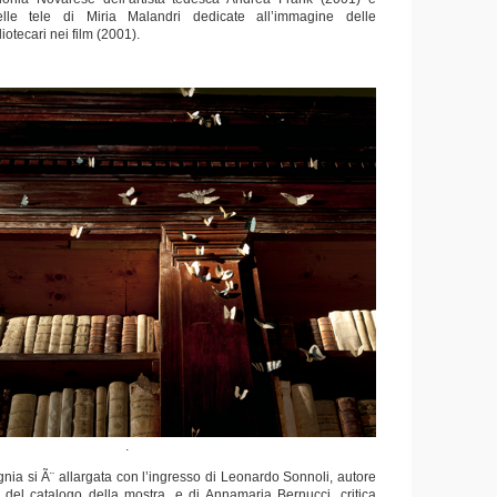
elle tele di Miria Malandri dedicate all’immagine delle
iotecari nei film (2001).
.
nia si Ã¨ allargata con l’ingresso di Leonardo Sonnoli, autore
o del catalogo della mostra, e di Annamaria Bernucci, critica