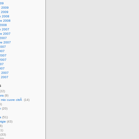
009
o 2009
 2009
e 2008
e 2008
 2008
e 2007
e 2007
 2007
re 2007
2007
007
2007
2007
007
007
o 2007
 2007
s
(22)
ura
(9)
l mio cuore cittÃ
(14)
6)
e
(20)
a
(51)
igie
(43)
6)
1)
(33)
20)