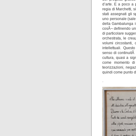
d’arte. E a poco a 
regia di Marchetti, s
stati assegnati gli
uno personale (sale 
della Gambalunga in
cosÃ¬ definendo una
di particolare sugge
orchestrata, le creaz
volumi circostanti, 
intellettuali. Ques
senso di continuitÃ 
cultura, quasi a sig
come momento di co
teorizzazioni, negaz
quindi come punto di
.