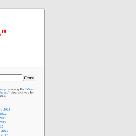
o"
ently browsing the
"Vario
tesso"
blog archives for
011.
re 2013
 2012
2012
2012
012
o 2012
 2012