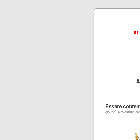
"
A
Essere conte
giovedì, Novembre 24t