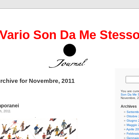
Vario Son Da Me Stess
rchive for Novembre, 2011
You are curr
Son Da Me S
Novembre, 2
mporanei
Archives
h, 2011
Settemb
.
Ottobre
Giugno 
Maggio 
Aprile 2
Febbrai
Gennaio