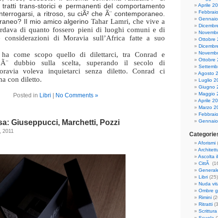
 tratti trans-storici e permanenti del comportamento
Aprile 2
Febbrai
terrogarsi, a ritroso, su ciÃ² che Ã¨ contemporaneo.
Gennaio
raneo? Il mio amico algerino
Tahar Lamri, che vive a
Dicembr
rdava di quanto fossero pieni di luoghi comuni e di
Novembr
e considerazioni di Moravia sull’Africa fatte a suo
Ottobre
Dicembr
Novembr
a ha come scopo quello di dilettarci, tra Conrad e
Ottobre
Ã¨ dubbio sulla scelta, superando il secolo di
Settemb
ravia voleva inquietarci senza diletto. Conrad ci
Agosto 
a con diletto.
Luglio 2
Giugno 
Maggio 
Posted in
Libri
|
No Comments »
Aprile 2
Marzo 2
Febbrai
sa: Giuseppucci, Marchetti, Pozzi
Gennaio
, 2011
Categorie
Aforismi
Architett
Ascolta i
CittÃ
(1
General
Libri
(25)
Nuda vit
Ombre gr
Rimini
(2
Ritratti
(3
Scrittura
Scuola
(