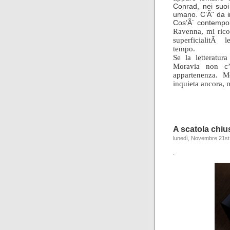
Conrad, nei suoi
umano. C’Ã¨ da in
Cos’Ã¨ contempo
Ravenna, mi rico
superficialitÃ l
tempo.
Se la letteratur
Moravia non c’
appartenenza. Mo
inquieta ancora, m
A scatola chiu
lunedì, Novembre 21st
.