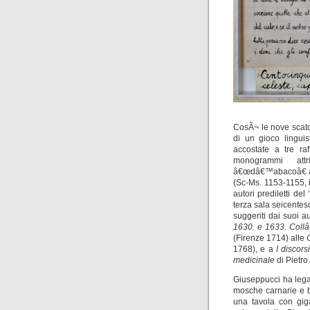
CosÃ¬ le nove scato
di un gioco linguis
accostate a tre raf
monogrammi att
â€œdâ€™abacoâ€ a F
(Sc-Ms. 1153-1155, i
autori prediletti de
terza sala seicentes
suggeriti dai suoi au
1630. e 1633. Collâ
(Firenze 1714) alle
1768), e a
I discors
medicinale
di Pietro
Giuseppucci ha legat
mosche carnarie e 
una tavola con gig