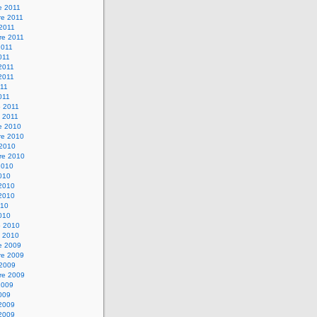
e 2011
e 2011
 2011
re 2011
2011
011
2011
2011
011
011
o 2011
 2011
e 2010
e 2010
 2010
re 2010
2010
010
2010
2010
010
010
o 2010
 2010
e 2009
e 2009
 2009
re 2009
2009
009
2009
2009