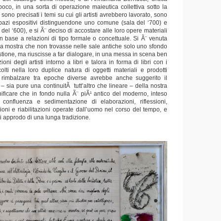
poco, in una sorta di operazione maieutica collettiva sotto la
i sono precisati i temi su cui gli artisti avrebbero lavorato, sono
 spazi espositivi distinguendone uno comune (sala del ‘700) e
del ‘600), e si Ã¨ deciso di accostare alle loro opere materiali
 base a relazioni di tipo formale o concettuale. Si Ã¨ venuta
 mostra che non trovasse nelle sale antiche solo uno sfondo
stione, ma riuscisse a far dialogare, in una messa in scena ben
ioni degli artisti intorno a libri e talora in forma di libri con i
colti nella loro duplice natura di oggetti materiali e prodotti
to rimbalzare tra epoche diverse avrebbe anche suggerito il
– sia pure una continuitÃ tutt’altro che lineare – della nostra
nificare che in fondo nulla Ã¨ piÃ¹ antico del moderno, inteso
nfluenza e sedimentazione di elaborazioni, riflessioni,
ioni e riabilitazioni operate dall’uomo nel corso del tempo, e
 approdo di una lunga tradizione.