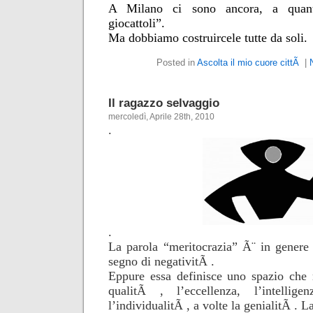
A Milano ci sono ancora, a quant
giocattoli”.
Ma dobbiamo costruircele tutte da soli.
Posted in
Ascolta il mio cuore cittÃ
|
Il ragazzo selvaggio
mercoledì, Aprile 28th, 2010
.
.
La parola “meritocrazia” Ã¨ in genere
segno di negativitÃ .
Eppure essa definisce uno spazio che r
qualitÃ , l’eccellenza, l’intellig
l’individualitÃ , a volte la genialitÃ . L