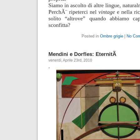
Siamo in ascolto di altre lingue, natura
PerchÃ¨ ripeterci nel
vintage
e nella r
solito
“altrove” quando abbiamo capo
sconfitta?
Posted in
Ombre grigie
|
No Co
Mendini e Dorfles: EternitÃ
venerdì, Aprile 23rd, 2010
.