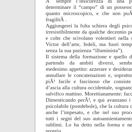
Ãˆ sempre l’insicurezza di una 
determinare il “campo” di un possesso
quanto microscopico, e che non puÃ²
fragilitÃ .
Aggiungerei la folta schiera degli psic
irresistibilmente da qualche decennio pe
e colte che scivolano volentieri nella
Victor dell’arte, fedeli, ma fuori tem
senza la sua pazienza “illuminista”).
Il sistema della formazione e quello d
partendo da ambiti diversi, sembr
medesimo appetito: azzerare e desiderar
annullare le concatenazioni e, soprattu
piÃ¹ facile e fascinoso che consiste 
d’ascia alla cultura occidentale, sognand
salvifico mattino. Morettianamente: fac
Dimenticando perÃ², e qui avanzano i 
psicolabile (postdebole), che la cultura 
anche l’impesato, e che nel suo proc
tutti i segni del suo autoannientamento
sublimi. Lo ha detto nella forma e ne
propria.