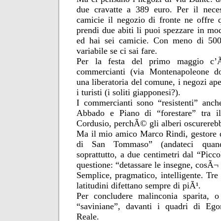
due cravatte a 389 euro. Per il neces
camicie il negozio di fronte ne offre 
prendi due abiti li puoi spezzare in mo
ed hai sei camicie. Con meno di 500
variabile se ci sai fare.
Per la festa del primo maggio c’Ã¨
commercianti (via Montenapoleone do
una liberatoria del comune, i negozi ape
i turisti (i soliti giapponesi?).
I commercianti sono “resistenti” anche
Abbado e Piano di “forestare” tra il
Cordusio, perchÃ© gli alberi oscurerebb
Ma il mio amico Marco Rindi, gestore d
di San Tommaso” (andateci quand
soprattutto, a due centimetri dal “Piccol
questione: “detassare le insegne, cosÃ¬ s
Semplice, pragmatico, intelligente. Tre
latitudini difettano sempre di piÃ¹.
Per concludere malinconia sparita, o
“saviniane”, davanti i quadri di Eg
Reale.