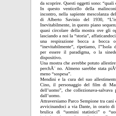
da scoprire. Questi oggetti sono: “quali
In questo venticello della malincon
incontro, nella sapiente mescolanza d
di Alberto Savinio del 1930, “L’iso
Inevitabilmente, in questo piano sequen
quasi circolare della mostra ove gli o
lasciando a noi la “storia”, affaticandoc
una respirazione bocca a bocca og
“inevitabilmente”, ripetiamo, l'”Isola d
per essere il paradigma, o la sined
dispositivo.
Una mostra che avrebbe potuto allestir
perchÃ¨ no. Almeno sarebbe stata piÃ¹ 
meno “sospesa”.
Mendini e la cura del suo allestiment
Cino, il personaggio del film di Ma
dell’uomo”, che collezionava-salvava 
dall’uomo.
Attraversiamo Parco Sempione tra cani e
avvicinandoci a via Dante, in orario di
brulica di “uomini statistici” o “u