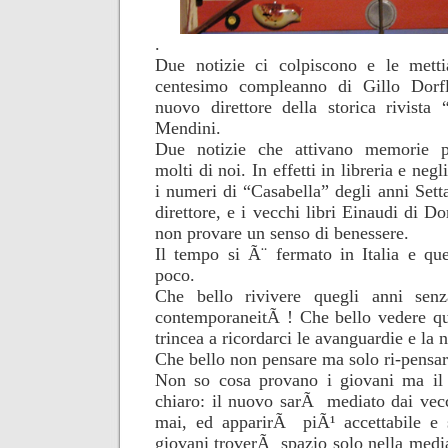
.
Due notizie ci colpiscono e le metti
centesimo compleanno di Gillo Dorf
nuovo direttore della storica rivista
Mendini.
Due notizie che attivano memorie po
molti di noi. In effetti in libreria e negl
i numeri di “Casabella” degli anni Sett
direttore, e i vecchi libri Einaudi di D
non provare un senso di benessere.
Il tempo si Ã¨ fermato in Italia e que
poco.
Che bello rivivere quegli anni senz
contemporaneitÃ ! Che bello vedere qu
trincea a ricordarci le avanguardie e la 
Che bello non pensare ma solo ri-pensar
Non so cosa provano i giovani ma il
chiaro: il nuovo sarÃ mediato dai vec
mai, ed apparirÃ piÃ¹ accettabile e s
giovani troverÃ spazio solo nella media