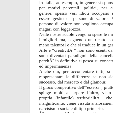
In Italia, ad esempio, in genere si spons
per motivi parentali, politici, per 
genere; spesso veri idioti occupano 
essere gestiti da persone di valore
persone di valore non vogliono occupar
magari con leggerezza.
Nelle nostre scuole vengono spese le mi
i migliori ma, seguendo un ricatto so
meno talentosi e che si traduce in un ge
Arte e “creativitÃ ” non sono esenti da
sono diventati paradigmi della cancel
perchÃ¨ in definitiva si pesca su concett
ed impermanenza.
Anche qui, per accontentare tutti, si
rappresentare le differenze se non si
successo, dal mercato e dal glamour.
Il gioco competitivo dell'”esserci”, piutt
spinge molti a tarpare l’altro, vist
propria (infantile) territorialitÃ ch
insignificante, viene vissuta ansiosame
narcisismo sociale di tipo primario.