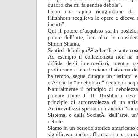
quadro che mi fa sentire debole”.
Dopo una rapida ricognizione da 
Hirshhorn sceglieva le opere e diceva
incarti”.
Qui il potere d’acquisto sta in posizion
potere dell’arte, ben oltre le consider
Simon Shama.
Sentirsi deboli puÃ² voler dire tante cos
Ad esempio il collezionista non ha m
diffida degli intermediari, mentre o
proliferano e interfacciano il sistema de
ha tempo, segue dunque un “istinto” 
ciÃ² che lo “indebolisce” decide di acqu
Naturalmente il principio di debolezz
potente come J. H. Hirshhorn deve 
principio di autorevolezza di un arti
Autorevolezza spesso non ancora “sanci
Sistema, o dalla SocietÃ dell’arte, un
debole.
Siamo in un periodo storico americano o
significava anche affrancarsi una stor