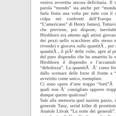
veniva avvertita ancora deficitaria. I
parola “mondo” sta anche per “mondar
farla finita una volta per tutte con il
colpa nei confronti dell’Europa (
“L’americano” di Henry James). Tuttavia s
che previene, poi dispone, inevitab
Hirshhorn era attento agli artisti giova
dei pezzi nello scacchiere allo stesso
rivende) e giocava sulla quantitÃ , per
quantitÃ , il piÃ¹ delle volte, apre al p
del puro dispendio che ha smarrito lo 
Hirshhorn il dispendio e l’accumulo
“debolezza”. La quantitÃ Ã¨ come fren
dallo scemare delle forze di fronte a 
avvertito come unico, esemplare.
Ci sono opere d’arte troppo “forti”Â 
quali non Ã¨ consigliato opporre trop
dunque questo qualcosa?
Sale alla memoria quel nazista pazzo, s
generale Tanz, serial killer di prostitut
Anatole Litvak “La notte dei generali”.