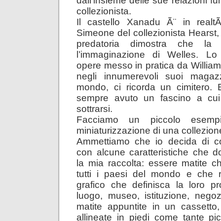
dall’insieme delle sue relazioni fu
collezionista.
Il castello Xanadu Ã¨ in real
Simeone del collezionista Hearst,
predatoria dimostra che la
l’immaginazione di Welles. Lo
opere messo in pratica da Willia
negli innumerevoli suoi magazz
mondo, ci ricorda un cimitero. 
sempre avuto un fascino a cui Ã
sottrarsi.
Facciamo un piccolo esempi
miniaturizzazione di una collezion
Ammettiamo che io decida di col
con alcune caratteristiche che 
la mia raccolta: essere matite 
tutti i paesi del mondo e che
grafico che definisca la loro pr
luogo, museo, istituzione, negoz
matite appuntite in un cassetto
allineate in piedi come tante pic