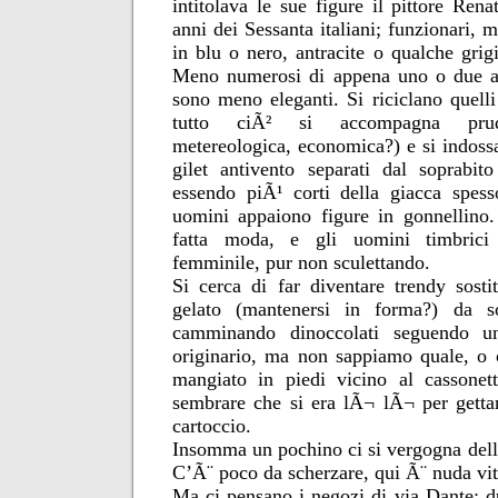
intitolava le sue figure il pittore Re
anni dei Sessanta italiani; funzionari, ma
in blu o nero, antracite o qualche grig
Meno numerosi di appena uno o due an
sono meno eleganti. Si riciclano quelli
tutto ciÃ² si accompagna prude
metereologica, economica?) e si indossa
gilet antivento separati dal soprabit
essendo piÃ¹ corti della giacca spess
uomini appaiono figure in gonnellino
fatta moda, e gli uomini timbrici
femminile, pur non sculettando.
Si cerca di far diventare trendy sosti
gelato (mantenersi in forma?) da 
camminando dinoccolati seguendo u
originario, ma non sappiamo quale, o
mangiato in piedi vicino al cassonett
sembrare che si era lÃ¬ lÃ¬ per getta
cartoccio.
Insomma un pochino ci si vergogna della c
C’Ã¨ poco da scherzare, qui Ã¨ nuda vit
Ma ci pensano i negozi di via Dante: du