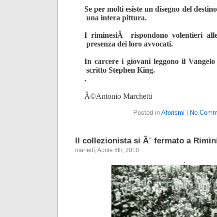
Se per molti esiste un disegno del destin
una intera pittura.
I riminesiÂ rispondono volentieri al
presenza dei loro avvocati.
In carcere i giovani leggono il Vangel
scritto Stephen King.
.
Â©Antonio Marchetti
Posted in
Aforismi
|
No Comm
Il collezionista si Ã¨ fermato a Rimin
martedì, Aprile 6th, 2010
.