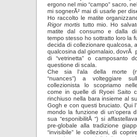
ergono nel mio “campo” sacro, nel
mi sognerÃ² mai di usarle per dis
Ho raccolto le matite organizza
Rigor mortis
tutto mio. Ho salvat
matite dal consumo e dalla di
tempo stesso ho sottratto loro la
decida di collezionare qualcosa,
qualcosina dal giornalaio, dovrÃ 
di “vetrinetta” o camposanto d
questione di scala.
Che sia l’ala della morte (ne
“nuances”) a volteggiare su
collezionista lo scopriamo nel
come in quelle di Ryoei Saito 
rinchiuso nella bara insieme al s
Gogh e con questi bruciato. Qui l’i
mondo la funzione di un’opera d
sua “esponibilitÃ “) si affastell
pre-globale alla tradizione gia
“invisibile” le collezioni, di copr