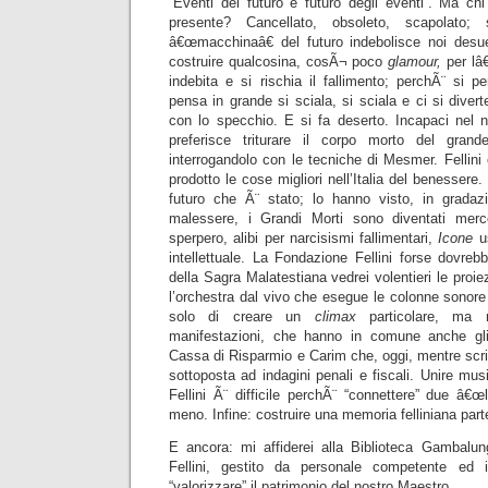
“Eventi del futuro e futuro degli eventi”. Ma ch
presente? Cancellato, obsoleto, scapolato;
â€œmacchinaâ€ del futuro indebolisce noi desuet
costruire qualcosina, cosÃ¬ poco
glamour,
per lâ
indebita e si rischia il fallimento; perchÃ¨ si 
pensa in grande si sciala, si sciala e ci si diverte
con lo specchio. E si fa deserto. Incapaci nel n
preferisce triturare il corpo morto del gran
interrogandolo con le tecniche di Mesmer. Fellini
prodotto le cose migliori nell’Italia del benessere. I
futuro che Ã¨ stato; lo hanno visto, in gradazio
malessere, i Grandi Morti sono diventati merce
sperpero, alibi per narcisismi fallimentari,
Icone
us
intellettuale. La Fondazione Fellini forse dovreb
della Sagra Malatestiana vedrei volentieri le proiez
l’orchestra dal vivo che esegue le colonne sonore 
solo di creare un
climax
particolare, ma m
manifestazioni, che hanno in comune anche gli
Cassa di Risparmio e Carim che, oggi, mentre scr
sottoposta ad indagini penali e fiscali. Unire m
Fellini Ã¨ difficile perchÃ¨ “connettere” due â€œ
meno. Infine: costruire una memoria felliniana part
E ancora: mi affiderei alla Biblioteca Gambalu
Fellini, gestito da personale competente ed 
“valorizzare” il patrimonio del nostro Maestro.