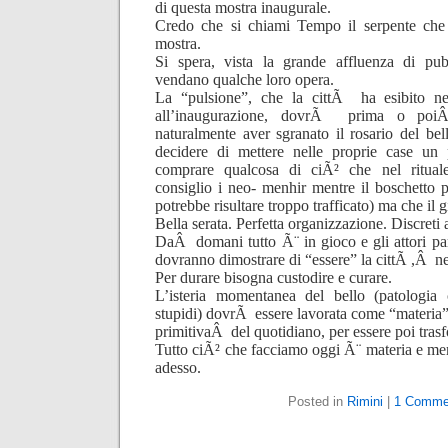
di questa mostra inaugurale.
Credo che si chiami Tempo il serpente che 
mostra.
Si spera, vista la grande affluenza di pubb
vendano qualche loro opera.
La “pulsione”, che la cittÃ ha esibito ne
all’inaugurazione, dovrÃ prima o po
naturalmente aver sgranato il rosario del be
decidere di mettere nelle proprie case un
comprare qualcosa di ciÃ² che nel ritual
consiglio i neo- menhir mentre il boschetto 
potrebbe risultare troppo trafficato) ma che il
Bella serata. Perfetta organizzazione. Discreti a
DaÂ domani tutto Ã¨ in gioco e gli attori pa
dovranno dimostrare di “essere” la cittÃ ,Â ne
Per durare bisogna custodire e curare.
L’isteria momentanea del bello (patologia 
stupidi) dovrÃ essere lavorata come “materia”
primitivaÂ del quotidiano, per essere poi tra
Tutto ciÃ² che facciamo oggi Ã¨ materia e me
adesso.
Posted in
Rimini
|
1 Comme