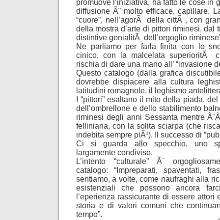
promuove l’iniziativa, ha fatto le cose in 
diffusione Ã¨ molto efficace, capillare. 
“cuore”, nell’agorÃ della cittÃ , con grand
della mostra d’arte di pittori riminesi, dal 
distintive genialitÃ dell’orgoglio riminese
Ne parliamo per farla finita con lo sn
cinico, con la malcelata superioritÃ cu
rischia di dare una mano all’ “invasione de
Questo catalogo (dalla grafica discutibil
dovrebbe dispiacere alla cultura leghis
latitudini romagnole, il leghismo antelitt
I “pittori” esaltano il mito della piada, d
dell’ombrellone e dello stabilimento baln
riminesi degli anni Sessanta mentre Ã¨
felliniana, con la solita sciarpa (che ri
indebita sempre piÃ¹). Il successo di “pub
Ci si guarda allo specchio, uno spe
largamente condiviso.
L’intento “culturale” Ã¨ orgogliosa
catalogo: “Impreparati, spaventati, fras
sentiamo, a volte, come naufraghi alla ric
esistenziali che possono ancora farci
l’eperienza rassicurante di essere attori
storia e di valori comuni che continua
tempo”.