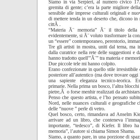
Siamo in via Serpieri, al numero civico 17
gremita di gente; c’era la parte migliore dell
sensibile alle imprese culturali originali e n
di mettere tenda in un deserto che, dicono in 
cittÃ .
“Materia Ã¨ memoria” Ã¨ il titolo della 
evidentemente, si Ã¨ voluto trasformare la co
un “essere” contemporaneo, perentorio, imman
Tre gli artisti in mostra, uniti dal tema, ma 
dalla curatrice nella rete delle suggestioni e d
hanno tradotto quell'”Ã¨” tra materia e memori
Due piccole tele mi hanno colpito.
Erano confezionate in quello stile irresistibile
posteriore all’autentico (ma dove trovare oggi 
una sapiente eleganza tecnico-teorica. 
primarie. Nella prima un bosco, l’altra blocch
pietre,Â o forse menhir realizzati da archistars
Penso che questo artista, e l’ho pensato subit
Nord, nelle nuances culturali e geografiche ch
delle “nuove ” perle di vetro.
Quel bosco, certo, rimandava ad Anselm Kie
arrivare ad un libro, che conteneva l’imm
importante, “tedesco”, di Kiefer. Il libro h
memoria”, l’autore si chiama Simon Shama.
Siamo, a quanto pare, in una porzione di sp