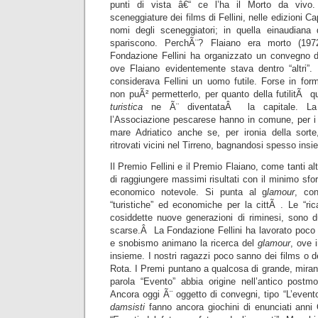
punti di vista â€“ ce l’ha il Morto da vivo.
sceneggiature dei films di Fellini, nelle edizioni C
nomi degli sceneggiatori; in quella einaudiana 
spariscono. PerchÃ¨? Flaiano era morto (197
Fondazione Fellini ha organizzato un convegno dal t
ove Flaiano evidentemente stava dentro “altri”
considerava Fellini un uomo futile. Forse in form
non puÃ² permetterlo, per quanto della futilitÃ
turistica
ne Ã¨ diventataÂ la capitale. La 
l’Associazione pescarese hanno in comune, per i re
mare Adriatico anche se, per ironia della sorte
ritrovati vicini nel Tirreno, bagnandosi spesso ins
Il Premio Fellini e il Premio Flaiano, come tanti altr
di raggiungere massimi risultati con il minimo sfor
economico notevole. Si punta al g
lamour
, con
“turistiche” ed economiche per la cittÃ . Le “rica
cosiddette nuove generazioni di riminesi, sono d
scarse.Â La Fondazione Fellini ha lavorato poco 
e snobismo animano la ricerca del
glamour
, ove i
insieme. I nostri ragazzi poco sanno dei films o d
Rota. I Premi puntano a qualcosa di grande, mirano
parola “Evento” abbia origine nell’antico post
Ancora oggi Ã¨ oggetto di convegni, tipo “L’event
damsisti
fanno ancora giochini di enunciati anni 