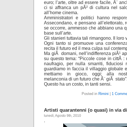
euro; l’arte, oltre ad essere facile, Ã¨ 
ci si affranca un pÃ² di cultura nel salo
all’home cinema.
Amministratori e politici hanno respon
Assecondano, e pensano all’elettorato, r
se occorre, ammesso che abbiano una q
base sull’arte.
Gli stanieri tuttavia tali rimangono. Il loro 
Ogni tanto si promuove una conferenza 
recita il futuro ed il mea culpa sul conte
Ma giÃ domani, nell’indifferenza piÃ¹ a
su questo tema: “Piccole cose in cittÃ : n
naufragio, per nulla smarriti, fiduciosi 
guardiamo in faccia il villaggio globale 
mettiamo in gioco, oggi; alla nost
melanconia di un futuro che Ã¨ giÃ stato”
Questo ha un costo, in tanti sensi.
Posted in
Rimini
|
1 Comme
Artisti quarantenni (o quasi) in via d
lunedì, Agosto 9th, 2010
.