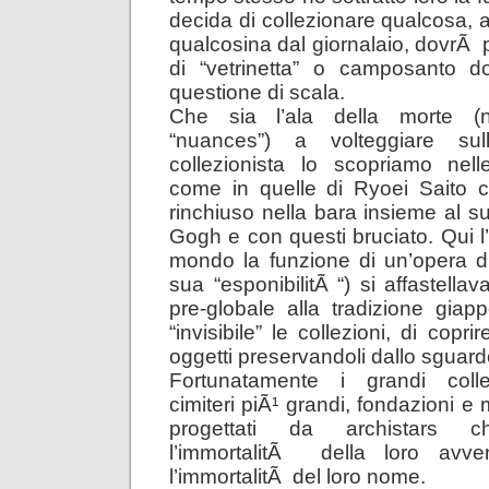
decida di collezionare qualcosa,
qualcosina dal giornalaio, dovrÃ 
di “vetrinetta” o camposanto d
questione di scala.
Che sia l’ala della morte (ne
“nuances”) a volteggiare su
collezionista lo scopriamo nel
come in quelle di Ryoei Saito 
rinchiuso nella bara insieme al s
Gogh e con questi bruciato. Qui l’i
mondo la funzione di un’opera d
sua “esponibilitÃ “) si affastell
pre-globale alla tradizione gia
“invisibile” le collezioni, di copr
oggetti preservandoli dallo sguard
Fortunatamente i grandi colle
cimiteri piÃ¹ grandi, fondazioni e m
progettati da archistars c
l’immortalitÃ della loro avven
l’immortalitÃ del loro nome.