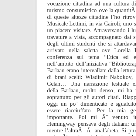
vocazione cittadina ad una cultura di
turismo consumistico ove la quantitÃ
di queste altezze cittadine l’ho ritrov
Musicale Lettimi, in via Cairoli; uno
un piacere visitare. Attraversando i l
travature a vista, accompagnato dai s
degli ultimi studenti che si attardav
arrivato nella saletta ove Lorella
conferenza sul tema “Etica ed ero
nell’ambito dell’iniziativa “Bibliotera
Barlaan erano intervallate dalla lettura
di brani scelti: Wladimir Nabokov, 
Celan… Una narrazione testuale eff
della Barlaan, molto denso, mi ha f
soprattutto per gli autori citati. Ria
oggi un po’ dimenticato e sgualcit
essere riacciuffato. Per la mia g
importante. Poi mi Ã¨ venuto 
Hemingway
pensava degli italiani: 
mentre l’altraÂ Ã¨ analfabeta. Si p