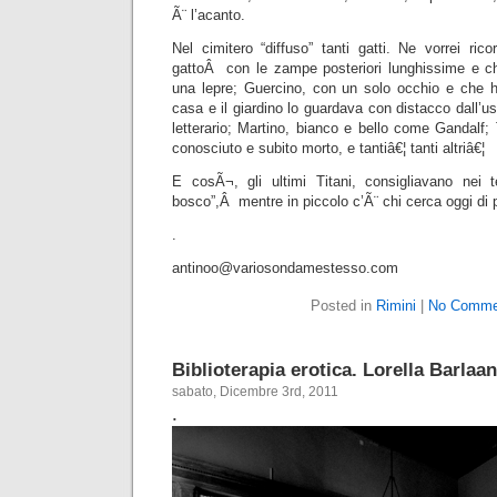
Ã¨ l’acanto.
Nel cimitero “diffuso” tanti gatti. Ne vorrei ri
gattoÂ con le zampe posteriori lunghissime e c
una lepre; Guercino, con un solo occhio e che 
casa e il giardino lo guardava con distacco dall’usc
letterario; Martino, bianco e bello come Gandalf;
conosciuto e subito morto, e tantiâ€¦ tanti altriâ€¦
E cosÃ¬, gli ultimi Titani, consigliavano nei 
bosco”,Â mentre in piccolo c’Ã¨ chi cerca oggi di p
.
antinoo@variosondamestesso.com
Posted in
Rimini
|
No Comme
Biblioterapia erotica. Lorella Barlaan
sabato, Dicembre 3rd, 2011
.