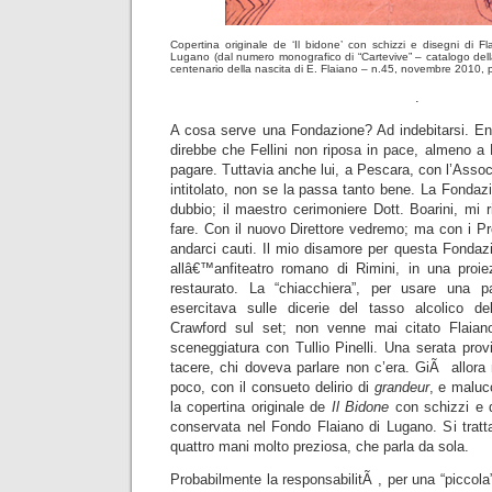
Copertina originale de ‘Il bidone’ con schizzi e disegni di Fl
Lugano (dal numero monografico di “Cartevive” – catalogo del
centenario della nascita di E. Flaiano – n.45, novembre 2010, 
.
A cosa serve una Fondazione? Ad indebitarsi. En
direbbe che Fellini non riposa in pace, almeno a F
pagare. Tuttavia anche lui, a Pescara, con l’Assoc
intitolato, non se la passa tanto bene. La Fondazi
dubbio; il maestro cerimoniere Dott. Boarini, mi 
fare. Con il nuovo Direttore vedremo; ma con i Pro
andarci cauti. Il mio disamore per questa Fondaz
allâ€™anfiteatro romano di Rimini, in una proi
restaurato. La “chiacchiera”, per usare una pa
esercitava sulle dicerie del tasso alcolico de
Crawford sul set; non venne mai citato Flaian
sceneggiatura con Tullio Pinelli. Una serata prov
tacere, chi doveva parlare non c’era. GiÃ allora
poco, con il consueto delirio di
grandeur
, e maluc
la copertina originale de
Il Bidone
con schizzi e di
conservata nel Fondo Flaiano di Lugano. Si tratta
quattro mani molto preziosa, che parla da sola.
Probabilmente la responsabilitÃ , per una “picco