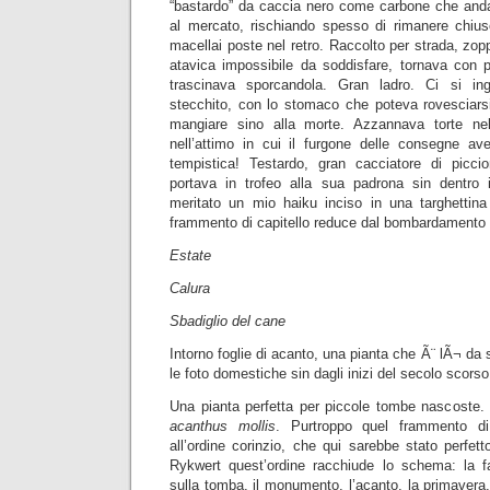
“bastardo” da caccia nero come carbone che anda
al mercato, rischiando spesso di rimanere chiuso 
macellai poste nel retro. Raccolto per strada, z
atavica impossibile da soddisfare, tornava con p
trascinava sporcandola. Gran ladro. Ci si in
stecchito, con lo stomaco che poteva rovesciarsi
mangiare sino alla morte. Azzannava torte nel
nell’attimo in cui il furgone delle consegne ave
tempistica! Testardo, gran cacciatore di pic
portava in trofeo alla sua padrona sin dentro
meritato un mio haiku inciso in una targhettin
frammento di capitello reduce dal bombardamento e
Estate
Calura
Sbadiglio del cane
Intorno foglie di acanto, una pianta che Ã¨ lÃ¬ d
le foto domestiche sin dagli inizi del secolo scorso
Una pianta perfetta per piccole tombe nascoste. 
acanthus mollis
. Purtroppo quel frammento di 
all’ordine corinzio, che qui sarebbe stato perfe
Rykwert quest’ordine racchiude lo schema: la fan
sulla tomba, il monumento, l’acanto, la primavera,