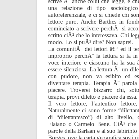
scrive Ã¨ anche colui che legge, e che
una relazione di tipo sociologico
autoreferenziale, e ci si chiede chi son
lettore puro. Anche Barthes in fond
cominciato a scrivere perchÃ¨ si acco
scritto ciÃ² che lo interessava. Chi leg
modo. Lo si puÃ² dire? Non saprei.
La comunitÃ dei lettori â€“ ed il 
improprio perchÃ¨ la lettura si fa in
voce interiore e ciascuno ha la sua
essere silenziosa. La lettura Ã¨ un dile
con pudore, non va esibito ed e
diventare terapia. Terapia Ã¨ parola
piacere. Troverei bizzarro chi, so
terapia, provi diletto e piacere da essa.
Il vero lettore, l’autentico lettore,
Naturalmente ci sono forme “dilettanti
di “dilettantesco”) di alto livello
Flaiano o Carmelo Bene. CiÃ² che 
parole della Barlaan e al suo labirinto
Borges, ove la carta geografica sostitu