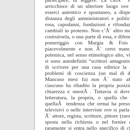
partecipare, di leggere. La cittÃ fel
arricchisce di un ulteriore luogo ove 
esserci autentico e spontaneo, a disp
distanza degli amministratori e politic
rosa, capodanni, fondazioni e rifondaz
cambiali in protesto. Non c’Ã¨ altro m
costruirsela, o una parte di essa, e difen
pomeriggio con Murgia & Fois 
piacevolmente e non Ã¨ certo manca
polemica, nel senso etimologico alto, vis
si sono autodefiniti “scrittori antagonis
di scrivere per una casa editrice l
problemi di coscienza (un mal di d
Mancuso mesi fa) non Ã¨ stato aff
ciascuno ha ribadito la propria posiz
chiarezza e onestÃ . Tuttavia si dovr
letteratura, la propria, o quella che
quellaÂ tendenza che ormai ha preso
televisivi o nelle interviste ove si parl
Ã¨ attore, regista, scrittore, pittore (rar
sposta nella richiesta o nel fornire 
raramente si entra nello specifico di c