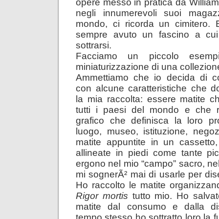
opere messo in pratica da Willia
negli innumerevoli suoi magazz
mondo, ci ricorda un cimitero. 
sempre avuto un fascino a cui Ã
sottrarsi.
Facciamo un piccolo esempi
miniaturizzazione di una collezion
Ammettiamo che io decida di col
con alcune caratteristiche che 
la mia raccolta: essere matite 
tutti i paesi del mondo e che
grafico che definisca la loro pr
luogo, museo, istituzione, negoz
matite appuntite in un cassetto
allineate in piedi come tante pic
ergono nel mio “campo” sacro, nel
mi sognerÃ² mai di usarle per dis
Ho raccolto le matite organizza
Rigor mortis
tutto mio. Ho salvat
matite dal consumo e dalla di
tempo stesso ho sottratto loro la