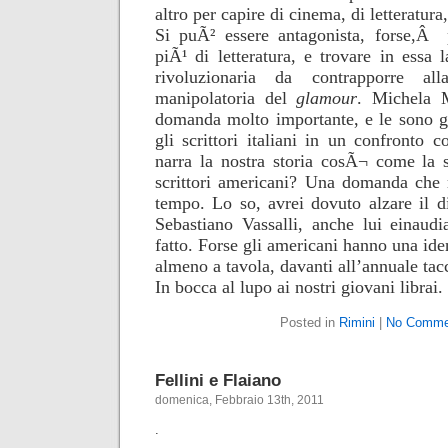
altro per capire di cinema, di letteratura,
Si puÃ² essere antagonista, forse,Â
piÃ¹ di letteratura, e trovare in essa 
rivoluzionaria da contrapporre al
manipolatoria del
glamour
. Michela 
domanda molto importante, e le sono gr
gli scrittori italiani in un confronto 
narra la nostra storia cosÃ¬ come la 
scrittori americani? Una domanda che
tempo. Lo so, avrei dovuto alzare il di
Sebastiano Vassalli, anche lui einaud
fatto. Forse gli americani hanno una id
almeno a tavola, davanti all’annuale ta
In bocca al lupo ai nostri giovani librai.
Posted in
Rimini
|
No Comme
Fellini e Flaiano
domenica, Febbraio 13th, 2011
.