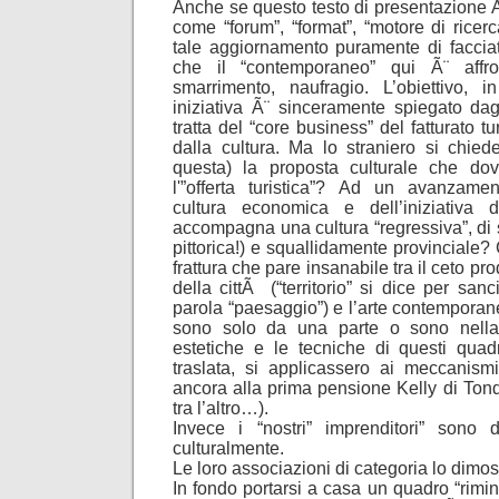
Anche se questo testo di presentazione Ã¨
come “forum”, “format”, “motore di ricerca
tale aggiornamento puramente di facciat
che il “contemporaneo” qui Ã¨ affro
smarrimento, naufragio. L’obiettivo, 
iniziativa Ã¨ sinceramente spiegato dagl
tratta del “core business” del fatturato t
dalla cultura. Ma lo straniero si chied
questa) la proposta culturale che d
l'”offerta turistica”? Ad un avanzame
cultura economica e dell’iniziativa 
accompagna una cultura “regressiva”, di
pittorica!) e squallidamente provinciale
frattura che pare insanabile tra il ceto pr
della cittÃ (“territorio” si dice per sanc
parola “paesaggio”) e l’arte contempora
sono solo da una parte o sono nella
estetiche e le tecniche di questi quadr
traslata, si applicassero ai meccanis
ancora alla prima pensione Kelly di Tond
tra l’altro…).
Invece i “nostri” imprenditori” sono d
culturalmente.
Le loro associazioni di categoria lo dimos
In fondo portarsi a casa un quadro “rimin