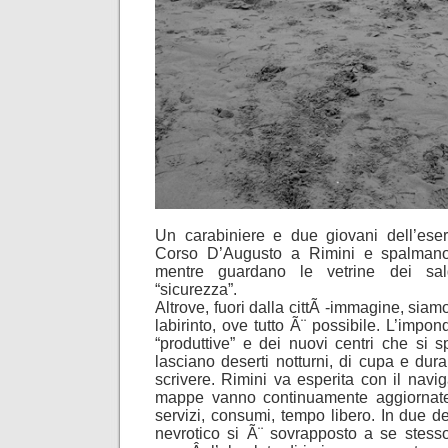
Un carabiniere e due giovani dell’ese
Corso D’Augusto a Rimini e spalmano
mentre guardano le vetrine dei sald
“sicurezza”.
Altrove, fuori dalla cittÃ -immagine, siam
labirinto, ove tutto Ã¨ possibile. L’impon
“produttive” e dei nuovi centri che si 
lasciano deserti notturni, di cupa e dura
scrivere. Rimini va esperita con il naviga
mappe vanno continuamente aggiornat
servizi, consumi, tempo libero. In due 
nevrotico si Ã¨ sovrapposto a se stes