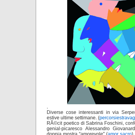
.
Diverse cose interessanti in via Serpe
estive ultime settimane. (
percorsiestravag
RÃ©cit poetico di Sabrina Foschini, confe
genial-picaresco Alessandro Giovanar
doppia mostra “amorevole” (
amor sacro
)