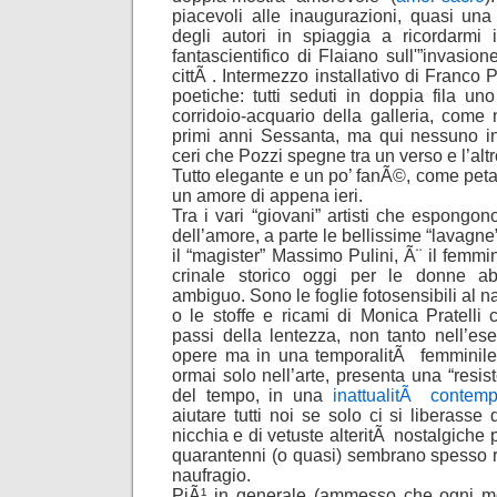
piacevoli alle inaugurazioni, quasi una 
degli autori in spiaggia a ricordarmi i
fantascientifico di Flaiano sull'”invasion
cittÃ . Intermezzo installativo di Franco 
poetiche: tutti seduti in doppia fila uno 
corridoio-acquario della galleria, come n
primi anni Sessanta, ma qui nessuno inv
ceri che Pozzi spegne tra un verso e l’altr
Tutto elegante e un po’ fanÃ©, come petal
un amore di appena ieri.
Tra i vari “giovani” artisti che espongo
dell’amore, a parte le bellissime “lavagne
il “magister” Massimo Pulini, Ã¨ il femmin
crinale storico oggi per le donne abb
ambiguo. Sono le foglie fotosensibili al n
o le stoffe e ricami di Monica Pratelli
passi della lentezza, non tanto nell’es
opere ma in una temporalitÃ femminile c
ormai solo nell’arte, presenta una “resist
del tempo, in una
inattualitÃ conte
aiutare tutti noi se solo ci si liberasse 
nicchia e di vetuste alteritÃ nostalgiche p
quarantenni (o quasi) sembrano spesso rif
naufragio.
PiÃ¹ in generale (ammesso che ogni mo