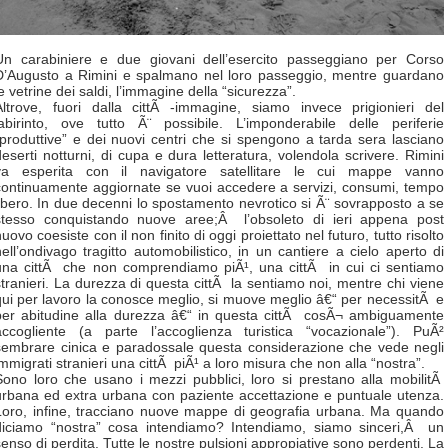
Un carabiniere e due giovani dell’esercito passeggiano per Corso
D’Augusto a Rimini e spalmano nel loro passeggio, mentre guardano
e vetrine dei saldi, l’immagine della “sicurezza”.
Altrove, fuori dalla cittÃ -immagine, siamo invece prigionieri del
labirinto, ove tutto Ã¨ possibile. L’imponderabile delle periferie
“produttive” e dei nuovi centri che si spengono a tarda sera lasciano
deserti notturni, di cupa e dura letteratura, volendola scrivere. Rimini
va esperita con il navigatore satellitare le cui mappe vanno
continuamente aggiornate se vuoi accedere a servizi, consumi, tempo
libero. In due decenni lo spostamento nevrotico si Ã¨ sovrapposto a se
stesso conquistando nuove aree;Â l’obsoleto di ieri appena post
uovo coesiste con il non finito di oggi proiettato nel futuro, tutto risolto
nell’ondivago tragitto automobilistico, in un cantiere a cielo aperto di
una cittÃ che non comprendiamo piÃ¹, una cittÃ in cui ci sentiamo
stranieri. La durezza di questa cittÃ la sentiamo noi, mentre chi viene
qui per lavoro la conosce meglio, si muove meglio â€“ per necessitÃ e
per abitudine alla durezza â€“ in questa cittÃ cosÃ¬ ambiguamente
accogliente (a parte l’accoglienza turistica “vocazionale”). PuÃ²
sembrare cinica e paradossale questa considerazione che vede negli
immigrati stranieri una cittÃ piÃ¹ a loro misura che non alla “nostra”.
Sono loro che usano i mezzi pubblici, loro si prestano alla mobilitÃ
urbana ed extra urbana con paziente accettazione e puntuale utenza.
Loro, infine, tracciano nuove mappe di geografia urbana. Ma quando
diciamo “nostra” cosa intendiamo? Intendiamo, siamo sinceri,Â un
senso di perdita. Tutte le nostre pulsioni appropiative sono perdenti. La