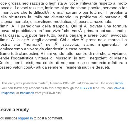
voce grossa neo razzista o leghista Ã¨ voce irrilevante rispetto al moto
epocale. Le voci razziste, insieme al perbenismo ipocrita, servono a far
dimenticare che le difficoltÃ , ormai, saranno per tutti noi. Il problema
della sicurezza in Italia sta diventando un problema di paranoia, di
distonia mentale, di servilismo mediatico, di ipocrisia nazionale.
Rimini Ã¨ il paradigma della trappola. Qui si Ã¨ trovata una formula
nuova: si pubblicizza un “bon vivre” che verrÃ prima o poi sanzionato.
Si fa cassa. Qui puoi fare tutto, basta pagare e avere buoni avvocati.
Rimini Ã¨ la cittÃ degli avvocati. Chi ci vive Ã¨ preso nella morsa. La
nostra vita “normale” ne Ã¨ stravolta, siamo irrigimentati, e
cominceremo a vivere da clandestini a casa nostra.
Siamo tutti clandestini. Rimini vende tutto, contro di noi che ci viviamo,
vende l’oggettistica vintage di Mussolini in tutti i negozietti di Marina
Centro, per i turisti, ma contro di noi; come se commercio e fatturato
ossero valori cosÃ¬ alti da rendere i residenti inutili e desueti.
This entry was posted on martedì, Gennaio 19th, 2010 at 19:47 and is filed under
Rimini
.
You can follow any responses to this entry through the
RSS 2.0
feed. You can
leave a
response
, or
trackback
from your own site.
Leave a Reply
You must be
logged in
to post a comment.