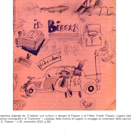
opertina originale de ‘Il bidone’ con schizzi e disegni di Flaiano e di Fellini. Fondo Flaiano, Lugano (dal
umero monografico di “Cartevive” – catalogo della mostra di Lugano in omaggio al centenario della nascita
i E. Flaiano – n.45, novembre 2010, p.66)
.