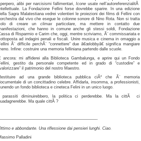
perpero, alibi per narcisismi fallimentari,
Icone
usate nell’autoreferenzialitÃ
ntellettuale. La Fondazione Fellini forse dovrebbe sparire. In una edizione
ella Sagra Malatestiana vedrei volentieri le proiezioni dei films di Fellini con
’orchestra dal vivo che esegue le colonne sonore di Nino Rota. Non si tratta
solo di creare un
climax
particolare, ma mettere in contatto due
manifestazioni, che hanno in comune anche gli stessi soldi, Fondazione
Cassa di Risparmio e Carim che, oggi, mentre scriviamo, Ã¨ commissariata e
ottoposta ad indagini penali e fiscali. Unire musica e cinema in omaggio a
ellini Ã¨ difficile perchÃ¨ “connettere” due â€œlobbyâ€ significa mangiare
eno. Infine: costruire una memoria felliniana partendo dalle scuole.
E ancora: mi affiderei alla Biblioteca Gambalunga, e aprire qui un Fondo
Fellini, gestito da personale competente ed in grado di “custodire” e
valorizzare” il patrimonio del nostro Maestro.
Restituire ad una grande biblioteca pubblica ciÃ² che Ã¨ memoria
ocumentale di un concittadino celebre. Affidarla, insomma, a professionisti,
iunendo un fondo biblioteca e cineteca Felini in un unico luogo.
I parassiti diminuirebbero, la politica ci perderebbe. Ma la cittÃ ci
guadagnerebbe. Ma quale cittÃ ?
————————————————————————-
ttimo e abbondante. Una riflessione dai pensieri lunghi. Ciao.
Massimo Palladini