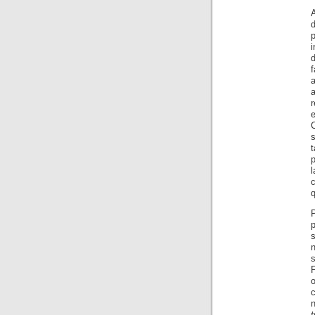
d
p
i
d
f
a
s
t
p
l
c
q
P
s
F
c
t