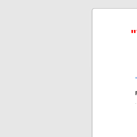
"
«
.