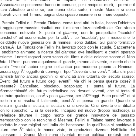
’Associazione pescarese hanno in comune, per i reciproci morti, i premi e il
mare Adriatico anche se, per ironia della sorte, i nostri Maestri si sono
itrovati vicini nel Tirreno, bagnandosi spesso insieme in un mare opposto.
l Premio Fellini e il Premio Flaiano, come tanti altri in Italia, hanno l’obiettivo
i raggiungere massimi risultati con il minimo sforzo intellettuale. Con sforzo
economico notevole. Si punta al g
lamour
, con le prospettate “ricadute”
turistiche” ed economiche per la cittÃ . Le “ricadute”, per i residenti e le
cosiddette nuove generazioni di riminesi, sono dubbie. Sul piano formativo
scarse.Â La Fondazione Fellini ha lavorato poco con le scuole. Saccenteria
e snobismo animano la ricerca del
glamour
, ove intelligenti e cretini operano
nsieme. I nostri ragazzi poco sanno dei films o delle colonne sonore di Nino
ota. I Premi puntano a qualcosa di grande, mirano all’evento, e credo che la
parola “Evento” abbia origine nell’antico postmoderno proprio a Riminum.
ncora oggi Ã¨ oggetto di convegni, tipo “L’evento che verrÃ “. Stanchi post
damsisti
fanno ancora giochini di enunciati anni Ottanta del secolo scorso:
“Eventi del futuro e futuro degli eventi”. Ma chi le pensa queste cose? Il
presente? Cancellato, obsoleto, scapolato; si punta al futuro. La
â€œmacchinaâ€ del futuro indebolisce noi desueti viventi, che si tenta di
costruire qualcosina, cosÃ¬ poco
glamour,
per lâ€™oggi. Ecco perchÃ¨ ci si
indebita e si rischia il fallimento; perchÃ¨ si pensa in grande. Quando si
ensa in grande si sciala, si sciala e ci si diverte. Ci si diverte e si dibatte
on lo specchio. E si fa deserto. Incapaci nel nuovo (troppo rischioso), si
preferisce triturare il corpo morto del grande innovatore del passato
nterrogandolo con le tecniche di Mesmer. Fellini e Flaiano hanno lavorato e
rodotto le cose migliori nell’Italia del benessere. In quell’Italia si annidava il
uturo che Ã¨ stato; lo hanno visto, in gradazioni diverse. Nell’Italia del
malessere, i Grandi Morti sono diventati merce politica, pretesti per lo