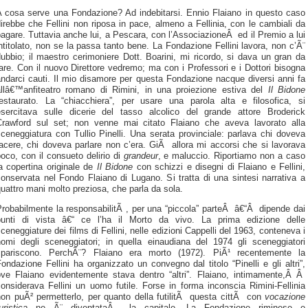
A cosa serve una Fondazione? Ad indebitarsi. Ennio Flaiano in questo caso
irebbe che Fellini non riposa in pace, almeno a Fellinia, con le cambiali da
agare. Tuttavia anche lui, a Pescara, con l’AssociazioneÂ ed il Premio a lui
ntitolato, non se la passa tanto bene. La Fondazione Fellini lavora, non c’Ã¨
ubbio; il maestro cerimoniere Dott. Boarini, mi ricordo, si dava un gran da
are. Con il nuovo Direttore vedremo; ma con i Professori e i Dottori bisogna
ndarci cauti. Il mio disamore per questa Fondazione nacque diversi anni fa
allâ€™anfiteatro romano di Rimini, in una proiezione estiva del
Il Bidone
restaurato. La “chiacchiera”, per usare una parola alta e filosofica, si
esercitava sulle dicerie del tasso alcolico del grande attore Broderick
Crawford sul set; non venne mai citato Flaiano che aveva lavorato alla
ceneggiatura con Tullio Pinelli. Una serata provinciale: parlava chi doveva
acere, chi doveva parlare non c’era. GiÃ allora mi accorsi che si lavorava
oco, con il consueto delirio di
grandeur
, e maluccio. Riportiamo non a caso
a copertina originale de
Il Bidone
con schizzi e disegni di Flaiano e Fellini,
onservata nel Fondo Flaiano di Lugano. Si tratta di una sintesi narrativa a
uattro mani molto preziosa, che parla da sola.
robabilmente la responsabilitÃ , per una “piccola” parteÂ â€“Â dipende dai
punti di vista â€“ ce l’ha il Morto da vivo. La prima edizione delle
ceneggiature dei films di Fellini, nelle edizioni Cappelli del 1963, conteneva i
nomi degli sceneggiatori; in quella einaudiana del 1974 gli sceneggiatori
spariscono. PerchÃ¨? Flaiano era morto (1972). PiÃ¹ recentemente la
ondazione Fellini ha organizzato un convegno dal titolo “Pinelli e gli altri”,
ove Flaiano evidentemente stava dentro “altri”. Flaiano, intimamente,Â Â
onsiderava Fellini un uomo futile. Forse in forma inconscia Rimini-Fellinia
non puÃ² permetterlo, per quanto della futilitÃ questa cittÃ con
vocazione
uristica
ne Ã¨ diventataÂ la capitale. La Fondazione riminese e