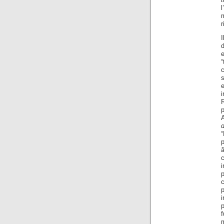
l
r
I
d
“
i
R
A
p
c
i
p
f