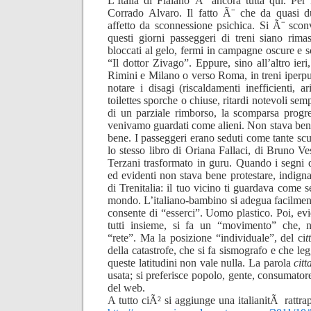
L’Italia di Flaiano Ã¨ ancora tutta qui. Per
Corrado Alvaro. Il fatto Ã¨ che da quasi d
affetto da sconnessione psichica. Si Ã¨ sconv
questi giorni passeggeri di treni siano rimas
bloccati al gelo, fermi in campagne oscure e 
“Il dottor Zivago”. Eppure, sino all’altro ier
Rimini e Milano o verso Roma, in treni iperpub
notare i disagi (riscaldamenti inefficienti, a
toilettes sporche o chiuse, ritardi notevoli s
di un parziale rimborso, la scomparsa progres
venivamo guardati come alieni. Non stava bene
bene. I passeggeri erano seduti come tante scu
lo stesso libro di Oriana Fallaci, di Bruno V
Terzani trasformato in guru. Quando i segni d
ed evidenti non stava bene protestare, indigna
di Trenitalia: il tuo vicino ti guardava come s
mondo. L’italiano-bambino si adegua facilmente
consente di “esserci”. Uomo plastico. Poi, evi
tutti insieme, si fa un “movimento” che, n
“rete”. Ma la posizione “individuale”, del ci
t
della catastrofe, che si fa sismografo e che leg
queste latitudini non vale nulla. La parola
citt
usata; si preferisce popolo, gente, consumatore
del web.
A tutto ciÃ² si aggiunge una italianitÃ rattra