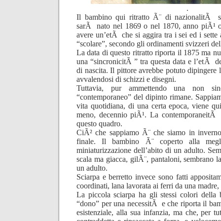
.
Il bambino qui ritratto Ã¨ di nazionalitÃ 
sarÃ nato nel 1869 o nel 1870, anno piÃ¹ 
avere un’etÃ che si aggira tra i sei ed i se
“scolare”, secondo gli ordinamenti svizzeri del
La data di questo ritratto riporta il 1875 ma nu
una “sincronicitÃ ” tra questa data e l’etÃ d
di nascita. Il pittore avrebbe potuto dipingere 
avvalendosi di schizzi e disegni.
Tuttavia, pur ammettendo una non sinc
“contemporaneo” del dipinto rimane. Sappia
vita quotidiana, di una certa epoca, viene qu
meno, decennio piÃ¹. La contemporaneitÃ c
questo quadro.
CiÃ² che sappiamo Ã¨ che siamo in inverno,
finale. Il bambino Ã¨ coperto alla meg
miniaturizzazione dell’abito di un adulto. Se
scala ma giacca, gilÃ¨, pantaloni, sembrano l
un adulto.
Sciarpa e berretto invece sono fatti appositam
coordinati, lana lavorata ai ferri da una madre
La piccola sciarpa ha gli stessi colori della 
“dono” per una necessitÃ e che riporta il bamb
esistenziale, alla sua infanzia, ma che, per tu