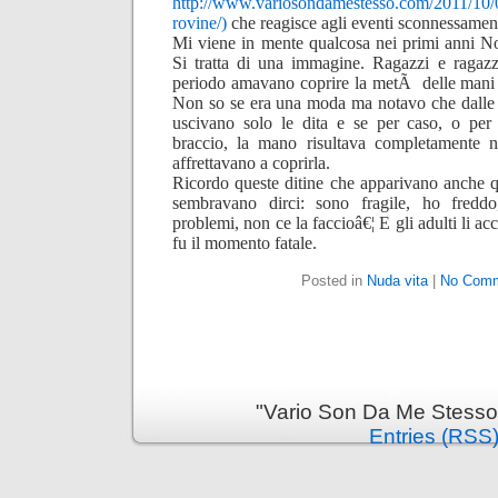
http://www.variosondamestesso.com/2011/10/0
rovine/
)
che reagisce agli eventi sconnessamen
Mi viene in mente qualcosa nei primi anni No
Si tratta di una immagine. Ragazzi e ragazz
periodo amavano coprire la metÃ delle mani 
Non so se era una moda ma notavo che dalle
uscivano solo le dita e se per caso, o pe
braccio, la mano risultava completamente n
affrettavano a coprirla.
Ricordo queste ditine che apparivano anche 
sembravano dirci: sono fragile, ho fredd
problemi, non ce la faccioâ€¦ E gli adulti li 
fu il momento fatale.
Posted in
Nuda vita
|
No Comm
"Vario Son Da Me Stesso
Entries (RSS