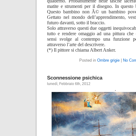
quaderno. Probabilmente nelle tasche lacer
matite e strumenti per il disegno. In questo 
Questo bambino non Ã© un bambino pove
Gettato nel mondo dell’apprendimento, vest
futuro davanti, sotto il braccio.
Solo attraverso questi due oggetti inequivocabi
tutto e rendere omaggio ad una pittura che ol
sensi svolge al contempo una funzione p
attraverso l’arte del descrivere.
(*) Il pittore si chiama Albert Anker.
Posted in
Ombre grigie
|
No Co
Sconnessione psichica
lunedì, Febbraio 6th, 2012
.