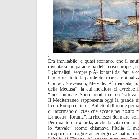
.
Era inevitabile, e quasi scontato, che il nauf
diventasse un paradigma della crisi europea, ed 
I giornalisti, sempre piÃ¹ lontani dai fatti e c
hanno restituito le parole del mare e riattuali
Conrad, Stevenson, Melville. Ãˆ mancata, for
della Medusa”, la cui metafora ci avrebbe fa
“bios” animale. Sono i modi in cui si “schiva”
Il Mediterraneo rappresenta oggi la grande 
in un’Europa di terra. Bollettini di morte per r
ci informano di ciÃ² che accade nel nostro
La nostra “fortuna”, la ricchezza del mare, so
Per quanto ci riguarda, anche la vita comunita
lo “stivale” (come chiamava l’Italia il mi
incapace di reagire ad emergenze naturali 