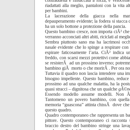
contraddetta e rinsaccata a forza, e veloceme
riadattati alla meglio, pantaloni con la vita a
per bambini.
La lacerazione della giacca nella man
depauperamento evidente; la fodera si stacca d
ha un solo bottone a protezione della pancia.
Questo bambino cresce, non importa ciÃ² che 
verranno acconciati altri abiti, riciclati al megli
Sembra piuttosto sano ma ha lacrimosi occh
nasale evidente che lo spinge a respirare co
espirare faticosamente l’aria. CiÃ² indica u
freddo, con scarsi mezzi protettivi come abb
se resisterÃ ad un prossimo inverno; potremm
bambino giÃ morto o che morirÃ . Per ora n
Tuttavia il quadro non lascia intendere una i
bisogno impellente. Questo bambino, reduce
prossimo ad una qualche malattia, ha la post
quasi stracci – dignitosa che un qualche
gÃ©n
Essendo modello assume modelli. Non Ã
Tantomeno un povero bambino, con quella l
memoria “guascona” attinta chissÃ dove che p
questo quadro.
Quadro contemporaneo che rappresenta un b
pittore. Questo contemporaneo ci racconta 
braccio destro del bambino stringe una lava