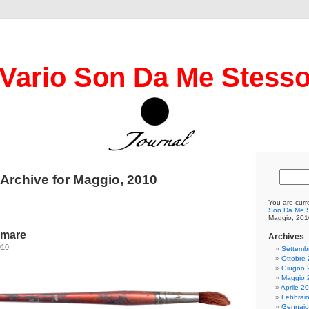
Vario Son Da Me Stess
Archive for Maggio, 2010
You are curr
Son Da Me S
Maggio, 201
amare
Archives
010
Settemb
Ottobre
Giugno 
Maggio 
Aprile 2
Febbrai
Gennaio