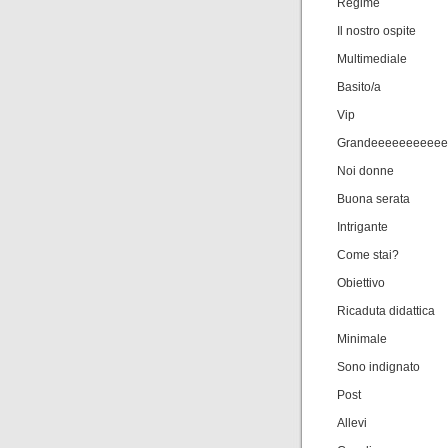
Regime
Il nostro ospite
Multimediale
Basito/a
Vip
Grandeeeeeeeeeee
Noi donne
Buona serata
Intrigante
Come stai?
Obiettivo
Ricaduta didattica
Minimale
Sono indignato
Post
Allevi