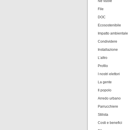
Ne vuole
File
DOC
Ecosostenibile
Impatto ambientale
Condividere
Installazione
L’altro
Profilo
I nostri elettori
La gente
Il popolo
Arredo urbano
Parrucchiere
Stilista
Costi e benefici