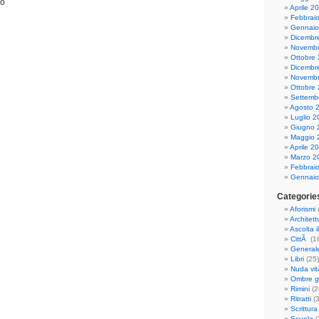
do
Aprile 2
Febbrai
Gennaio
Dicembr
Novembr
Ottobre
Dicembr
Novembr
Ottobre
Settemb
Agosto 
Luglio 2
Giugno 
Maggio 
Aprile 2
Marzo 2
Febbrai
Gennaio
Categorie
Aforismi
Architett
Ascolta i
CittÃ
(1
General
Libri
(25)
Nuda vit
Ombre gr
Rimini
(2
Ritratti
(3
Scrittura
Scuola
(