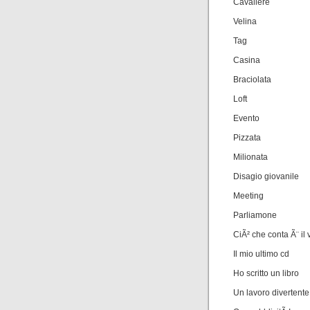
Cavaliere
Velina
Tag
Casina
Braciolata
Loft
Evento
Pizzata
Milionata
Disagio giovanile
Meeting
Parliamone
CiÃ² che conta Ã¨ il
Il mio ultimo cd
Ho scritto un libro
Un lavoro divertente