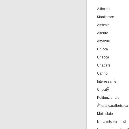
Attimino
Monitorare
Amicale
AlteritÃ
Amabile
Chicca
Checca
Chattare
Carino
Interessante
CriticitÃ
Polifunzionale
Ãˆ una caratteristica
Meticciato
Nella misura in cui