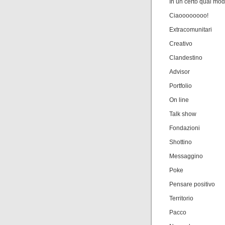
In un certo qual mo
Ciaoooooooo!
Extracomunitari
Creativo
Clandestino
Advisor
Portfolio
On line
Talk show
Fondazioni
Shottino
Messaggino
Poke
Pensare positivo
Territorio
Pacco