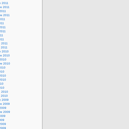
e 2011
e 2011
 2011
re 2011
2011
011
2011
2011
011
011
o 2011
 2011
e 2010
e 2010
 2010
re 2010
2010
010
2010
2010
010
010
o 2010
 2010
e 2009
e 2009
 2009
re 2009
2009
009
2009
2009