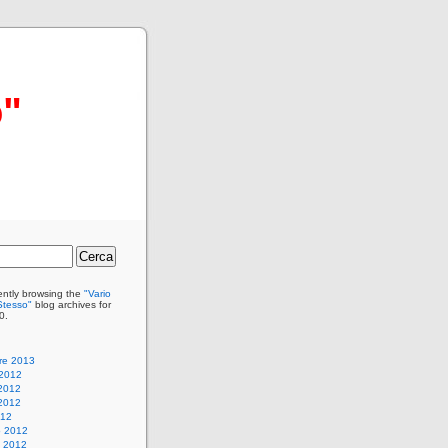
o"
ently browsing the
"Vario
tesso"
blog archives for
0.
re 2013
 2012
2012
2012
012
o 2012
 2012