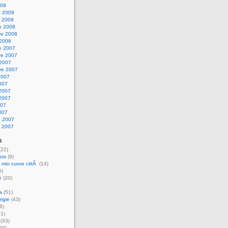
009
o 2009
 2009
e 2008
e 2008
 2008
e 2007
e 2007
 2007
re 2007
2007
007
2007
2007
007
007
o 2007
 2007
s
(22)
ura
(9)
l mio cuore cittÃ
(14)
6)
e
(20)
a
(51)
igie
(43)
6)
1)
(33)
20)