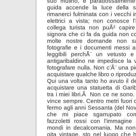
suo mulino, e paradossalmente 
guida accende la luce della st
rimanerci fulminata con i vecchi in
elettrici a vista; non conosce l
collega turista non puÃ² capire
signora che ci fa da guida non co
molte nostre domande non sa
fotografie e i documenti messi 
leggibili perchÃ¨ un vetusto e
antigaribaldino ne impedisce la 
fotografare nulla. Non c’Ã¨ una pi
acquistare qualche libro o riproduz
Qui una volta tanto ho avuto il de
acquistare una statuetta di Gari
tra i miei libri.Â Non ce ne sono. 
vince sempre. Centro metri fuori 
fermo agli anni Sessanta (del No
che mi piace sgarrupato co
fazzoletti rossi con l’immagine
mondi in decalcomania. Ma non
gita vintage, sto nel luogo che