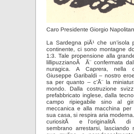
Caro Presidente Giorgio Napolita
La Sardegna piÃ¹ che un’isola 
continente, ci sono montagne do
1:3. Tale propensione alla gran
lillipuzzianoÂ Ã¨ confermata da
nuragica. A Caprera, nella 
Giuseppe Garibaldi – nostro ero
sa per quanto – c’Ã¨ la miniatu
mondo. Dalla costruzione svizz
prefabbricato inglese, dalla tecn
campo ripiegabile sino al gir
meccanica e alla macchina per il
sua casa, si respira aria moderna.
curiositÃ e l’originalitÃ di 
sembrano arrestarsi, lasciando 