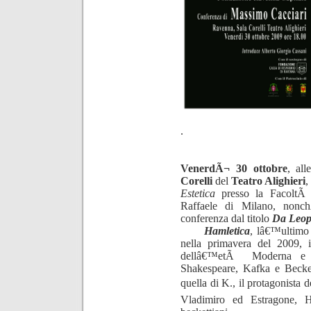
.
VenerdÃ¬ 30 ottobre
, al
Corelli
del
Teatro Alighieri
,
Estetica
presso la FacoltÃ
Raffaele di Milano, non
conferenza dal titolo
Da Leopa
Hamletica
, lâ€™ultimo 
nella primavera del 2009, i
dellâ€™etÃ Moderna e C
Shakespeare, Kafka e Becket
quella di K., il protagonista 
Vladimiro ed Estragone, 