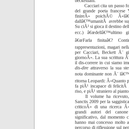
beckettiani.
Cacciari cita un passo 
del grande poeta francese
finireÂ» poichÃ© Â«lâ€
dallâ€™umanitÃ avrebbe supe
Su ciÃ² si gioca il destino del
ecc.) â€œdellâ€™ultimo gi
â€œFarla finitaâ€? Con
rappresentazioni, magari nel
per Cacciari, Beckett Ã¨ 
giornoÂ». La sua scrittura Ã¨
il dis-correre in cui siamo im
dis-dire
attraverso la sua st
nota dominante non Ã¨ lâ€™â
ritorna Leopardi: Â«Quanto 
fa piÃ¹ incapace di felicitÃ 
riso, e piÃ¹ straniero al piant
Il volume ha ricevuto
Sanctis 2009 per la saggisti
criticoÂ» di una ricerca Â«
grandi autori del canon
significativo, dal momento c
hanno mai concesso molto al
percorso di riflessione sul pe