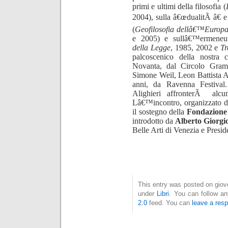
primi e ultimi della filosofia (
2004), sulla â€œdualitÃ â€ 
(
Geofilosofia dellâ€™Europ
e 2005) e sullâ€™ermeneut
della Legge
, 1985, 2002 e
Tr
palcoscenico della nostra c
Novanta, dal Circolo Grams
Simone Weil, Leon Battista Al
anni, da Ravenna Festival
Alighieri affronterÃ alcun
Lâ€™incontro, organizzato d
il sostegno della
Fondazione
introdotto da
Alberto Giorgi
Belle Arti di Venezia e Presi
This entry was posted on giove
under
Libri
. You can follow an
2.0
feed. You can
leave a res