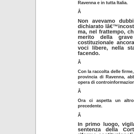
Ravenna e in tutta Italia.
Â
Non avevamo dubbi
dichiarato lâ€™incost
ma, nel frattempo, ch
merito della grave
costituzionale anco
voci libere, nella s
facendo.
Â
Con la raccolta delle firme
provincia di Ravenna, abb
opera di controinformazione
Â
Ora ci aspetta un altr
precedente.
Â
In primo luogo, vigil
sentenza della Cort