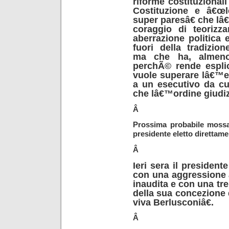
riforme costituzional
Costituzione e â€œl
super paresâ€ che lâ
coraggio di teorizza
aberrazione politica e
fuori della tradizio
ma che ha, almeno,
perchÃ© rende esplic
vuole superare lâ€™equ
a un esecutivo da cu
che lâ€™ordine giudiz
Â
Prossima probabile mossa,
presidente eletto direttame
Â
Ieri sera il president
con una aggressione 
inaudita e con una tre
della sua concezione 
viva Berlusconiâ€.
Â