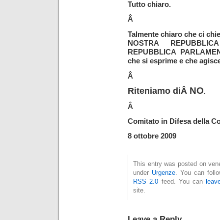
Tutto chiaro.
Â
Talmente chiaro che ci 
NOSTRA REPUBBLI
REPUBBLICA PARLAMENTA
che si esprime e che agis
Â
NO
Riteniamo diÂ
.
Â
Comitato in Difesa della C
8 ottobre 2009
This entry was posted on vener
under
Urgenze
. You can foll
RSS 2.0
feed. You can
leav
site.
Leave a Reply