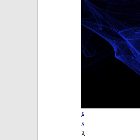
Â
Â
Â