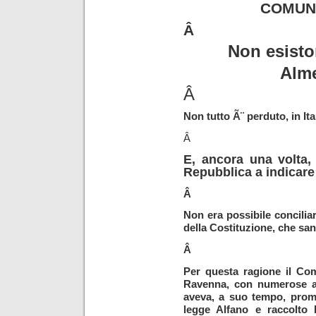
COMUN
Â
Non esisto
Alme
Â
Non tutto Ã¨ perduto, in 
Â
E, ancora una volta, 
Repubblica a indicare 
Â
Non era possibile concilia
della Costituzione, che san
Â
Per questa ragione il Com
Ravenna, con numerose ass
aveva, a suo tempo, prom
legge Alfano e raccolto l