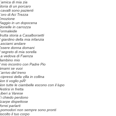
L’amica di mia zia
Storia di un porcaro
 cavalli sono pazienti
L’oro di Aci Trezza
Emozione
Viaggio in un dopocena
torielle in carrozza
Formaleide
Brutta storia a Casalborsetti
l giardino della mia infanzia
Lasciami andare
Essere donna domani
l segreto di mia sorella
La vedova di Faenza
Bambino mio
Il mio incontro con Padre Pio
Amami se vuoi
’arrivo del treno
 cipressi della villa in collina
on ti voglio piÃ¹
Non tutte le ciambelle escono con il lupo
estirsi in fretta
Liberi a Varese
Ti chiedo perdono
Scarpe dispettose
orrei parlarti
I pomodori non sempre sono pronti
scolto il tuo corpo