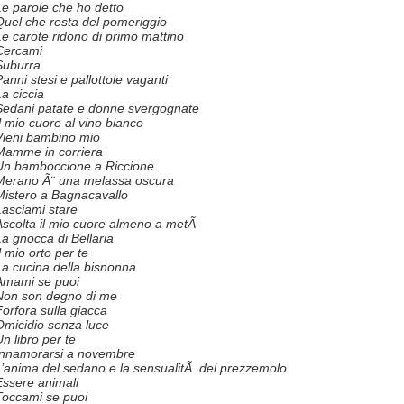
Le parole che ho detto
Quel che resta del pomeriggio
Le carote ridono di primo mattino
Cercami
Suburra
anni stesi e pallottole vaganti
La ciccia
Sedani patate e donne svergognate
Il mio cuore al vino bianco
Vieni bambino mio
Mamme in corriera
Un bamboccione a Riccione
Merano Ã¨ una melassa oscura
Mistero a Bagnacavallo
Lasciami stare
Ascolta il mio cuore almeno a metÃ
La gnocca di Bellaria
l mio orto per te
La cucina della bisnonna
Amami se puoi
Non son degno di me
Forfora sulla giacca
Omicidio senza luce
n libro per te
Innamorarsi a novembre
L’anima del sedano e la sensualitÃ del prezzemolo
Essere animali
Toccami se puoi