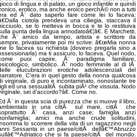
gioco di lingua e di palato, un gioco infantile e quindi
ironico, erotico, ma anche eroico perchÃ© non a tutti
era ed Ã¨ dato saperlo fare come lei lo faceva:
â€Dalla ciotola prendeva una ciliegia, staccava il
picciuolo, se lo metteva in bocca e te lo restituiva
sulla punta della lingua annodatoâ€¦â€. E Marchetti,
che Ã¨ amico da tempo, artista e scrittore da
sempre, privatamente poi mi scrive: â€œMia nonna
me lo faceva su richiesta (dovevo pregarla sino a
ossessionarla) ma ti assicuro, lo faceva. Quel nodo,
come puoi capire, Ã¨ paradigma familiare,
psicologico, simbolico. Ãˆ nodo femminile al di lÃ
delle elucubrazioni erotiche adolescenziali del
narratore. C’era in quel gesto della nonna qualcosa
di virginale, di puro e incontaminato, nonostante tre
figli ed una sessualitÃ subita piÃ¹ che vissuta. Nodo
virginale, sei d’accordo?â€. Come no.
Ed Ã¨ in questa scia di purezza che si muove il libro,
ambientato in una cittÃ sul mare, cittÃ che
soprattutto Ã¨ casa, anzi case; famiglia anzi
nonfamiglia; amici ma anche crude solitudini,
insomma lo scorrere della vita di un ragazzino negli
anni Sessanta in un paese/cittÃ dellâ€™Abruzzo
sullâ€™Adriatico che si fa paese/cittÃ del mondo.