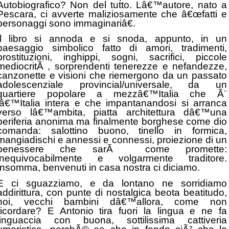
Autobiografico? Non del tutto. Lâ€™autore, nato a
Pescara, ci avverte maliziosamente che â€œfatti e
personaggi sono immaginariâ€.
Il libro si annoda e si snoda, appunto, in un
paesaggio simbolico fatto di amori, tradimenti,
prostituzioni, inghippi, sogni, sacrifici, piccole
mediocritÃ , sorprendenti tenerezze e nefandezze,
canzonette e visioni che riemergono da un passato
adolescenziale provincial/universale, da un
quartiere popolare a mezzâ€™Italia che Ã¨
lâ€™Italia intera e che impantanandosi si arranca
verso lâ€™ambita, piatta architettura dâ€™una
periferia anonima ma finalmente borghese come dio
comanda: salottino buono, tinello in formica,
mangiadischi e annessi e connessi, proiezione di un
benessere che sarÃ come promette:
inequivocabilmente e volgarmente traditore.
Insomma, benvenuti in casa nostra ci diciamo.
E ci sguazziamo, e da lontano ne sorridiamo
addirittura, con punte di nostalgica beota beatitudo,
noi, vecchi bambini dâ€™allora, come non
ricordare? E Antonio tira fuori la lingua e ne fa
linguaccia con buona, sottilissima cattiveria