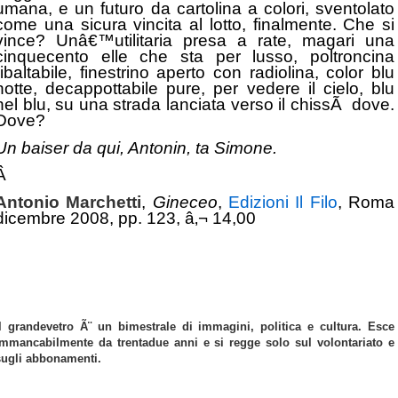
umana, e un futuro da cartolina a colori, sventolato
come una sicura vincita al lotto, finalmente. Che si
vince? Unâ€™utilitaria presa a rate, magari una
cinquecento elle che sta per lusso, poltroncina
ribaltabile, finestrino aperto con radiolina, color blu
notte, decappottabile pure, per vedere il cielo, blu
nel blu, su una strada lanciata verso il chissÃ dove.
Dove?
Un baiser da qui, Antonin, ta Simone.
Â
Antonio Marchetti
,
Gineceo
,
Edizioni Il Filo
, Roma
dicembre 2008, pp. 123, â‚¬ 14,00
Il grandevetro Ã¨ un bimestrale di immagini, politica e cultura. Esce
immancabilmente da trentadue anni e si regge solo sul volontariato e
sugli abbonamenti.