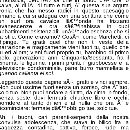
umoristica, perchÃ© sa che in fondo ciÃ² che lo
salva, al di lÃ di tutto e tutti, Ã¨ questa sua arguta
ironia che ha messo radici in questo paesaggio
umano a cui si adegua con una scrittura che come
un surf ora cavalca lâ€™onda fra frizzanti
evanescenze e ora sâ€™inabissa in cupi
abbattimenti esistenziali: unâ€™adolescenza che si
fa stile. Come eravamo? CosÃ¬, come Marchetti, ci
dipinge. Tu gratti quel che non ti veste della
narrazione e magicamente vieni fuori tu, quello che
tu eri allora; vieni fuori proprio tu, bambino di primo
pelo, generazione anni Cinquanta/Sessanta, fra il
cinema, le figurine, i primi pruriti, il giubbocsse e la
televisione condominiale, pane burro marmellata e
quando calienta el sol
.
Leggendo queste pagine sÃ¬, gratti e vinci sempre.
Non puoi uscirne fuori senza un sorriso, che Ã¨ tuo,
solo tuo. Non puoi andare a diritto, da cima in fondo,
senza soste: devi fermarti, chiudere libro e occhi,
sorridere al tanto di ieri e al nulla che ora Ã¨ e
ricominciare: fermate dâ€™obbligo tue, solo tue.
Ah, i buoni, cari parenti-serpenti della nostra
convulsa adolescenza, che stava in bilico fra la
saggezza contadina, cattiva, feroce, rude ma