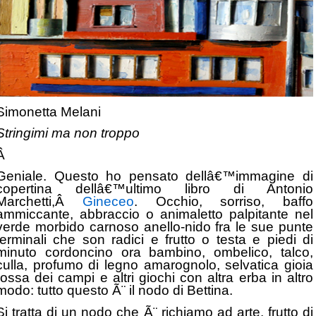
Simonetta Melani
Stringimi ma non troppo
Â
Geniale. Questo ho pensato dellâ€™immagine di
copertina dellâ€™ultimo libro di Antonio
Marchetti,Â
Gineceo
.
Occhio, sorriso, baffo
ammiccante, abbraccio o animaletto palpitante nel
verde morbido carnoso anello-nido fra le sue punte
terminali che son radici e frutto o testa e piedi di
minuto cordoncino ora bambino, ombelico, talco,
culla, profumo di legno amarognolo, selvatica gioia
rossa dei campi e altri giochi con altra erba in altro
modo: tutto questo Ã¨ il nodo di Bettina.
Si tratta di un nodo che Ã¨ richiamo ad arte, frutto di