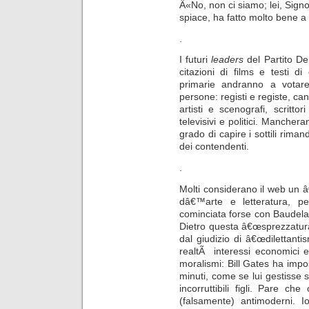
Â«No, non ci siamo; lei, Sign
spiace, ha fatto molto bene a
.
I futuri
leaders
del Partito 
citazioni di films e testi di
primarie andranno a votare
persone: registi e registe, canta
artisti e scenografi, scrittor
televisivi e politici. Mancher
grado di capire i sottili riman
dei contendenti.
.
Molti considerano il web un 
dâ€™arte e letteratura, pe
cominciata forse con Baudelaire
Dietro questa â€œsprezzatura
dal giudizio di â€œdilettantis
realtÃ interessi economici 
moralismi: Bill Gates ha impos
minuti, come se lui gestisse s
incorruttibili figli. Pare c
(falsamente) antimoderni. 