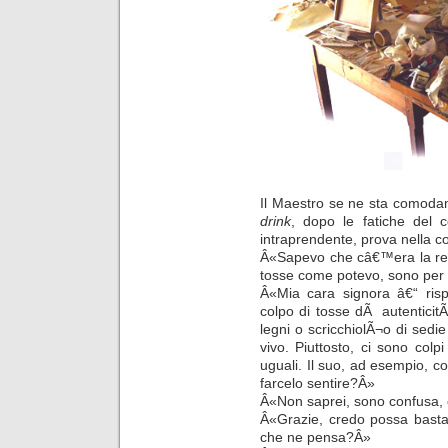
Il Maestro se ne sta comodam
drink
, dopo le fatiche del 
intraprendente, prova nella c
Â«Sapevo che câ€™era la reg
tosse come potevo, sono per 
Â«Mia cara signora â€“ ris
colpo di tosse dÃ autenticitÃ
legni o scricchiolÃ¬o di sed
vivo. Piuttosto, ci sono colpi
uguali. Il suo, ad esempio,
farcelo sentire?Â»
Â«Non saprei, sono confusa,
Â«Grazie, credo possa bastare
che ne pensa?Â»