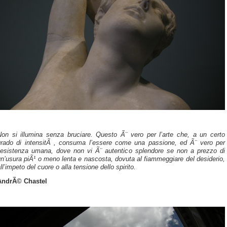
Non si illumina senza bruciare. Questo Ã¨ vero per l’arte che, a un certo
grado di intensitÃ , consuma l’essere come una passione, ed Ã¨ vero per
l’esistenza umana, dove non vi Ã¨ autentico splendore se non a prezzo di
n’usura piÃ¹ o meno lenta e nascosta, dovuta al fiammeggiare del desiderio,
ll’impeto del cuore o alla tensione dello spirito.
AndrÃ© Chastel