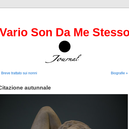
Vario Son Da Me Stess
 Breve trattato sui nonni
Biografie »
Citazione autunnale