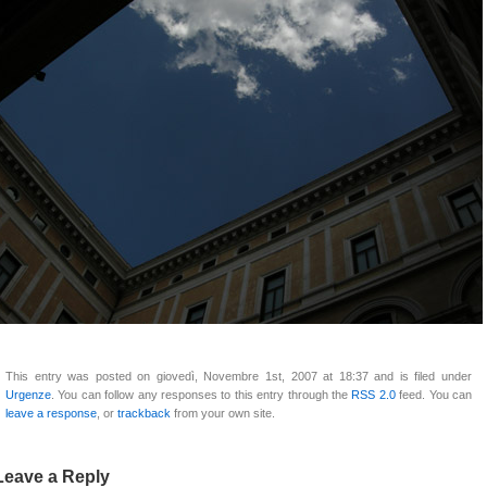
This entry was posted on giovedì, Novembre 1st, 2007 at 18:37 and is filed under
Urgenze
. You can follow any responses to this entry through the
RSS 2.0
feed. You can
leave a response
, or
trackback
from your own site.
Leave a Reply