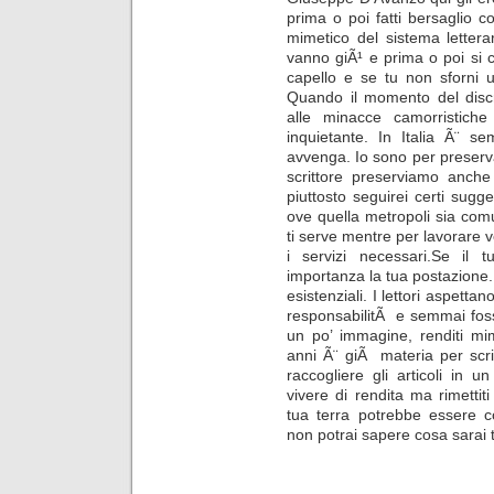
prima o poi fatti bersaglio c
mimetico del sistema lettera
vanno giÃ¹ e prima o poi si 
capello e se tu non sforni
Quando il momento del discr
alle minacce camorristich
inquietante. In Italia Ã¨ 
avvenga. Io sono per preserva
scrittore preserviamo anch
piuttosto seguirei certi sugge
ove quella metropoli sia comu
ti serve mentre per lavorare 
i servizi necessari.Se il
importanza la tua postazione
esistenziali. I lettori aspett
responsabilitÃ e semmai fosse
un po’ immagine, renditi mi
anni Ã¨ giÃ materia per scriv
raccogliere gli articoli in 
vivere di rendita ma rimettiti
tua terra potrebbe essere c
non potrai sapere cosa sarai t