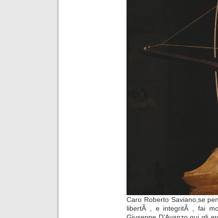
Caro Roberto Saviano,se pensi 
libertÃ , e integritÃ , fai
Giuseppe D’Avanzo qui gli ero