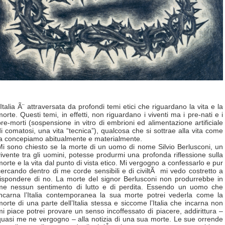
’Italia Ã¨ attraversata da profondi temi etici che riguardano la vita e la
morte. Questi temi, in effetti, non riguardano i viventi ma i pre-nati e i
pre-morti (sospensione in vitro di embrioni ed alimentazione artificiale
di comatosi, una vita “tecnica”), qualcosa che si sottrae alla vita come
la concepiamo abitualmente e materialmente.
Mi sono chiesto se la morte di un uomo di nome Silvio Berlusconi, un
vivente tra gli uomini, potesse produrmi una profonda riflessione sulla
morte e la vita dal punto di vista etico. Mi vergogno a confessarlo e pur
cercando dentro di me corde sensibili e di civiltÃ mi vedo costretto a
rispondere di no. La morte del signor Berlusconi non produrrebbe in
me nessun sentimento di lutto e di perdita. Essendo un uomo che
incarna l’Italia contemporanea la sua morte potrei vederla come la
morte di una parte dell’Italia stessa e siccome l’Italia che incarna non
mi piace potrei provare un senso incoffessato di piacere, addirittura –
quasi me ne vergogno – alla notizia di una sua morte. Le sue orrende