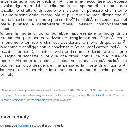
barzellette sulla morte degli altriÂ che ama raccontare potrebbero
stavolta riguardare lui. Nondimeno la scomparsa di un uomo non
cancella le strutture di potere e i sistemi di pensiero che intorno
all’uomo si sono ormai create. Ma Ã¨ pur vero che molti dicono che Ã¨
proprio quest’uomo a tenere presso di sÃ¨ la totalitÃ del consenso, del
potere pubblico e determinare modelli mimetici comportamentali
iffusi.
Dunque la morte di uomo potrebbe rappresentare la morte di un
sistema, che potrebbe polverizzarsi e sciogliersi o modificarsiÂ come
un fenomeno termico o chimico. Desiderare la morte di qualcuno Ã¨
ipugnante e confligge con la coscienza e l’etica, per i cattolici poi Ã¨ un
peccato mortale. Dal punto di vista politico infine desiderare la morte
Ã¨ segno di sconfitta, vuol dire che ormai non si ha piÃ¹ nulla da
opporre. Ma se in una utopica ipotesi non si avesse piÃ¹ nullaÂ da
opporre non dico desiderare, ma pensare, la morte di un uomo Ã¨
l’impensato che potrebbe insinuarsi nella mente di molte persone
normali.
This entry was posted on giovedì, Febbraio 19th, 2009 at 21:31 and is filed under
Urgenze
. You can follow any responses to this entry through the
RSS 2.0
feed. You can
leave a response
, or
trackback
from your own site.
Leave a Reply
You must be
logged in
to post a comment.