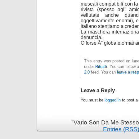
museali compatibili con la 
rivista (spesso agli ami
vellutate anche quan
oggettivamente enormi), e
italiano stentiamo a creder
La maschera internazional
denuncia.
O forse Ã¨ globale ormai 
This entry was posted on luned
under
Ritratti
. You can follow 
2.0
feed. You can
leave a res
Leave a Reply
You must be
logged in
to post a
"Vario Son Da Me Stesso
Entries (RSS