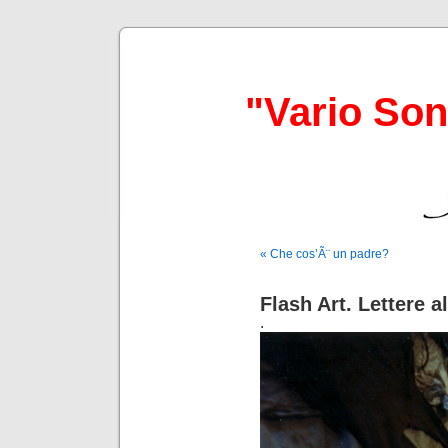
"Vario So
« Che cos’Ã¨ un padre?
Flash Art. Lettere a
.