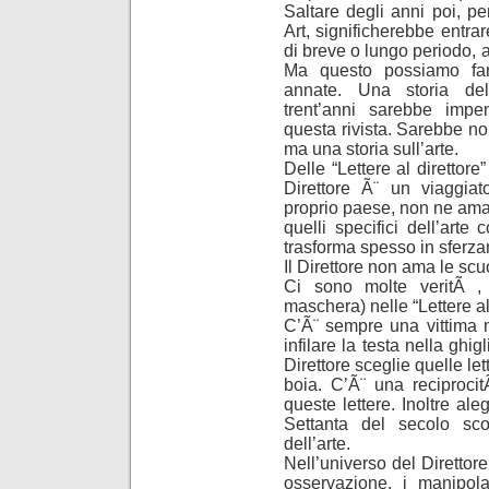
Saltare degli anni poi, pe
Art, significherebbe entrar
di breve o lungo periodo, a
Ma questo possiamo far
annate. Una storia del
trent’anni sarebbe impe
questa rivista. Sarebbe no
ma una storia sull’arte.
Delle “Lettere al direttore
Direttore Ã¨ un viaggia
proprio paese, non ne ama 
quelli specifici dell’art
trasforma spesso in sferzan
Il Direttore non ama le scuo
Ci sono molte veritÃ ,
maschera) nelle “Lettere al 
C’Ã¨ sempre una vittima me
infilare la testa nella ghigl
Direttore sceglie quelle le
boia. C’Ã¨ una reciprocitÃ
queste lettere. Inoltre al
Settanta del secolo sc
dell’arte.
Nell’universo del Direttore
osservazione, i manipola