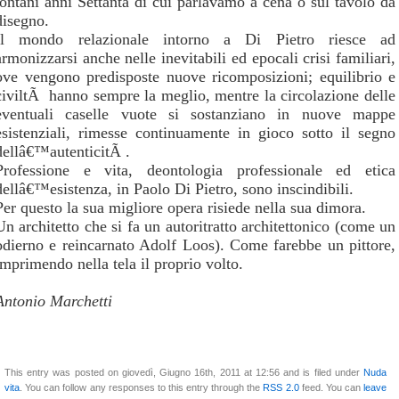
lontani anni Settanta di cui parlavamo a cena o sul tavolo da
disegno.
Il mondo relazionale intorno a Di Pietro riesce ad
armonizzarsi anche nelle inevitabili ed epocali crisi familiari,
ove vengono predisposte nuove ricomposizioni; equilibrio e
civiltÃ hanno sempre la meglio, mentre la circolazione delle
eventuali caselle vuote si sostanziano in nuove mappe
esistenziali, rimesse continuamente in gioco sotto il segno
dellâ€™autenticitÃ .
Professione e vita, deontologia professionale ed etica
dellâ€™esistenza, in Paolo Di Pietro, sono inscindibili.
Per questo la sua migliore opera risiede nella sua dimora.
Un architetto che si fa un autoritratto architettonico (come un
odierno e reincarnato Adolf Loos). Come farebbe un pittore,
imprimendo nella tela il proprio volto.
Antonio Marchetti
This entry was posted on giovedì, Giugno 16th, 2011 at 12:56 and is filed under
Nuda
vita
. You can follow any responses to this entry through the
RSS 2.0
feed. You can
leave