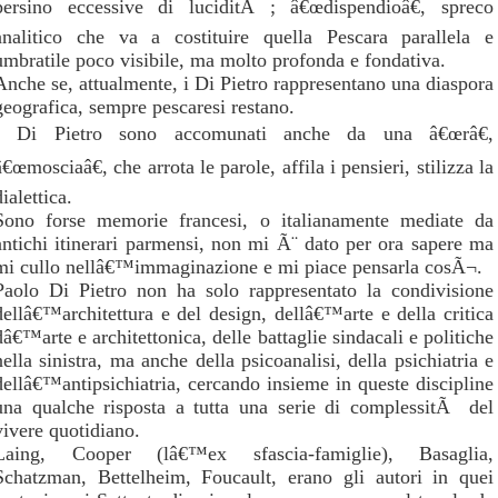
persino eccessive di luciditÃ ; â€œdispendioâ€, spreco
analitico che va a costituire quella Pescara parallela e
umbratile poco visibile, ma molto profonda e fondativa.
Anche se, attualmente, i Di Pietro rappresentano una diaspora
geografica, sempre pescaresi restano.
I Di Pietro sono accomunati anche da una â€œrâ€,
â€œmosciaâ€, che arrota le parole, affila i pensieri, stilizza la
dialettica.
Sono forse memorie francesi, o italianamente mediate da
antichi itinerari parmensi, non mi Ã¨ dato per ora sapere ma
mi cullo nellâ€™immaginazione e mi piace pensarla cosÃ¬.
Paolo Di Pietro non ha solo rappresentato la condivisione
dellâ€™architettura e del design, dellâ€™arte e della critica
dâ€™arte e architettonica, delle battaglie sindacali e politiche
nella sinistra, ma anche della psicoanalisi, della psichiatria e
dellâ€™antipsichiatria, cercando insieme in queste discipline
una qualche risposta a tutta una serie di complessitÃ del
vivere quotidiano.
Laing, Cooper (lâ€™ex sfascia-famiglie), Basaglia,
Schatzman, Bettelheim, Foucault, erano gli autori in quei