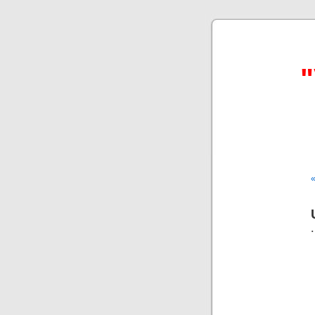
"
«
.