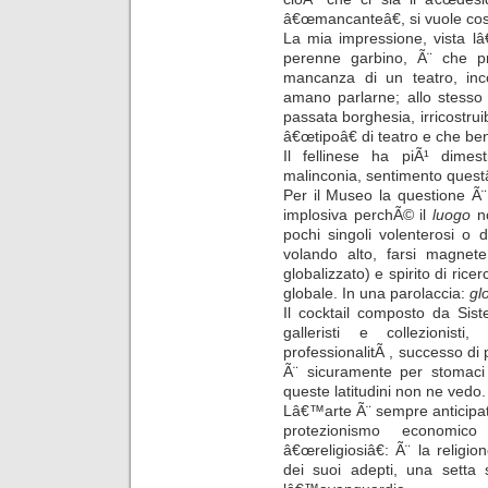
â€œmancanteâ€, si vuole cos
La mia impressione, vista lâ
perenne garbino, Ã¨ che pr
mancanza di un teatro, in
amano parlarne; allo stess
passata borghesia, irricostruib
â€œtipoâ€ di teatro e che ben
Il fellinese ha piÃ¹ dime
malinconia, sentimento quest
Per il Museo la questione Ã
implosiva perchÃ© il
luogo
no
pochi singoli volenterosi o 
volando alto, farsi magnet
globalizzato) e spirito di ric
globale. In una parolaccia:
gl
Il cocktail composto da Siste
galleristi e collezionis
professionalitÃ , successo di p
Ã¨ sicuramente per stomaci
queste latitudini non ne vedo.
Lâ€™arte Ã¨ sempre anticipatr
protezionismo economic
â€œreligiosiâ€: Ã¨ la religi
dei suoi adepti, una setta 