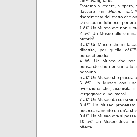
lâ€™avanguardia.
Staremo a vedere, si spera, s
davvero un
Museo dâ€™
risarcimento del teatro che 
Da cittadino fellinese, per or
1 â€“ Un Museo ove non ruotan
2 â€“ Un Museo alle cui ina
autoritÃ .
3 â€“ Un Museo che mi facci
dibattito, per quello câ€
benedettoiddio.
4 â€“ Un Museo che non r
pensando che noi siamo tutti
nessuno.
5 â€“ Un Museo che piaccia a
6 â€“ Un Museo con una c
evoluzione che, acquisita in
vergognare di noi stessi.
7 â€“ Un Museo da cui si vien
8 â€“ Un Museo progettato 
necessariamente da un’archis
9 â€“ Un Museo ove si possa f
10 â€“ Un Museo dove non s
offerte.