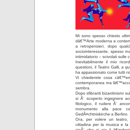
Mi sono spesso chiesto ultim
dâ€™Arte moderna e conte
a retropensieri, dopo qualc
sociointeressante, spesso ma
intimidatorio – scivolati sulle
Inevitabilmente il mio ric
questioni, il Teatro Galli,
a q
ha appassionato come tutti ri
Vi chiederete cosa câ€™en
contemporanea ma lâ€™accos
sembra.
Dopo sfibranti bizantinismi su
si Ã¨ scoperto ingegnere ac
filologico, il rudere Ã¨ an
monumento alla pace com
GedÃ¤chtniskirche a Berlino.
Ora, per volere un teatro,
cittadina per la musica e la
cioÃ¨ che ci sia il â€œdesi