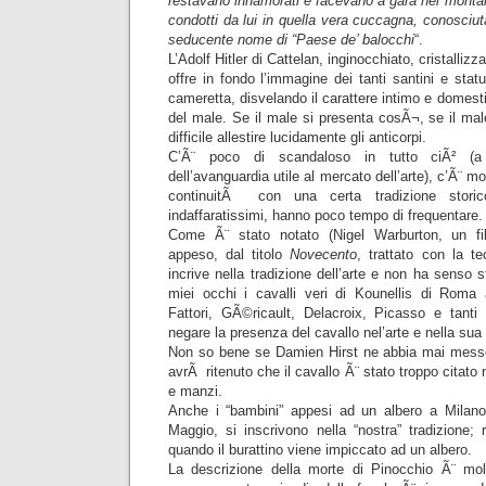
restavano innamorati e facevano a gara nel montar
condotti da lui in quella vera cuccagna, conosciut
seducente nome di “Paese de’ balocchi
“.
L’Adolf Hitler di Cattelan, inginocchiato, cristallizz
offre in fondo l’immagine dei tanti santini e sta
cameretta, disvelando il carattere intimo e domestic
del male. Se il male si presenta cosÃ¬, se il ma
difficile allestire lucidamente gli anticorpi.
C’Ã¨ poco di scandaloso in tutto ciÃ² (a 
dell’avanguardia utile al mercato dell’arte), c’Ã¨ m
continuitÃ con una certa tradizione storico-
indaffaratissimi, hanno poco tempo di frequentare.
Come Ã¨ stato notato (Nigel Warburton, un fil
appeso, dal titolo
Novecento
, trattato con la te
incrive nella tradizione dell’arte e non ha senso 
miei occhi i cavalli veri di Kounellis di Roma a
Fattori, GÃ©ricault, Delacroix, Picasso e tanti
negare la presenza del cavallo nel’arte e nella sua 
Non so bene se Damien Hirst ne abbia mai messo
avrÃ ritenuto che il cavallo Ã¨ stato troppo citato n
e manzi.
Anche i “bambini” appesi ad un albero a Milan
Maggio, si inscrivono nella “nostra” tradizione; 
quando il burattino viene impiccato ad un albero.
La descrizione della morte di Pinocchio Ã¨ mol