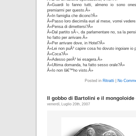
Â«Guardi lo fanno tutti, almeno io sono ones
premiarmi per questo.Â»
Â«In famiglia che dicono?Â»
Â«Passo loro diecimila euri al mese, vorrei veder
Â«Pensa di dimettersi?Â»
Â«Dal partito sÃ¬, da parlamentare no, sa la pensi
ho fatto per arrivare.Â»
Â«Per arrivare dove, in Hotel?Â»
Â«Lei non puÃ² capire cosa ho dovuto ingoiare io
Â«Coca?Â»
Â«Adesso perÃ² lei esagera.Â»
Â«Ultima domanda, ha fatto sesso orale?Â»
Â«Io non lâ€™ho visto.Â»
Posted in
Ritratti
|
No Comme
Il gobbo di Bartolini e il mongoloide
venerdì, Luglio 20th, 2007