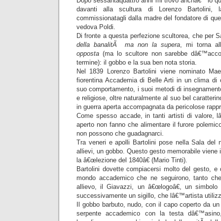
Dopo sessantaquattro anni mi trovo anchâ€™io qu
davanti alla scultura di Lorenzo Bartolini, 
commissionatagli dalla madre del fondatore di qu
vedova Poldi.
Di fronte a questa perfezione scultorea, che per 
della banalitÃ ma non la supera
, mi torna a
opposta
(ma lo scultore non sarebbe dâ€™acco
termine): il gobbo e la sua ben nota storia.
Nel 1839 Lorenzo Bartolini viene nominato Maes
fiorentina Accademia di Belle Arti in un clima di
suo comportamento, i suoi metodi di insegnamento,
e religiose, oltre naturalmente al suo bel caratteri
in guerra aperta accompagnata da pericolose rappr
Come spesso accade, in tanti artisti di valore,
aperto non fanno che alimentare il furore polemi
non possono che guadagnarci.
Tra veneri e apolli Bartolini pose nella Sala del 
allievi, un gobbo. Questo gesto memorabile viene
la â€œlezione del 1840â€ (Mario Tinti).
Bartolini dovette compiacersi molto del gesto, e d
mondo accademico che ne seguirono, tanto che
allievo, il Giavazzi, un â€œlogoâ€, un simbolo 
successivamente un sigillo, che lâ€™artista utilizz
Il gobbo barbuto, nudo, con il capo coperto da un 
serpente accademico con la testa dâ€™asino