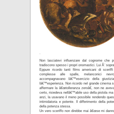
.
Non lasciatevi influenzare dal cognome che por
tradiscono spesso i propri onomastici. Lui Ã¨ sop
Eppure ricordo tanti films americani di sceriffi
complesse alle spalle, melanconici nevr
accompagnavano lâ€™esercizio della giusti
lâ€™esperienza. Non ricordo nel grande cinema scer
affermare la â€œtolleranza zeroâ€, non ne aveva
certo, risiedeva nellâ€™abile uso della pistola m
anzi, la usavano il meno possibile rendendo ques
intimidatoria e potente. Il differimento della poten
della potenza stessa.
Un vero sceriffo non direbbe mai â€œse mi danno