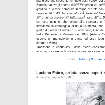
brandisce uno specchio, simbolo della veritÃ della
Bartolini voleva il ricordo dellâ€™impresa un po
giardino, e lo fece riprodurre in forma di stele con 
Lezione del 1840: Tutta la natura Ã¨ bella â€“ Relat
â€“ E chi sa copiare â€“ Tutto saprÃ fare. â€“ L. Ba
Le teste asinine, che urlano allo scandalo e f
ritroviamo in compagnia di un altro artista, che
quello di Lorenzo Bartolini 132 anni dopo, Gino de
Nella Biennale di Venezia del 1972 (Arte e C
espone un mongoloide in carne ed ossa (oggi 
diremmo
down
).
Tradizione e continuitÃ dellâ€™arte coesiston
asinina, pur sempre la stessa, nonostante i secoli.
Posted in
Ritratti
|
No Comme
Luciano Fabro, artista senza coperti
domenica, Giugno 24th, 2007