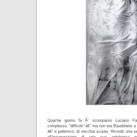
.
Quache giorno fa Ã¨ scomparso Luciano Fabr
complesso, “difficile” â€“ ma non era Baudelaire a di
â€“ e polemico, di vecchia scuola. Ricordo una 
all’inaugurazione di una sua antologica ne