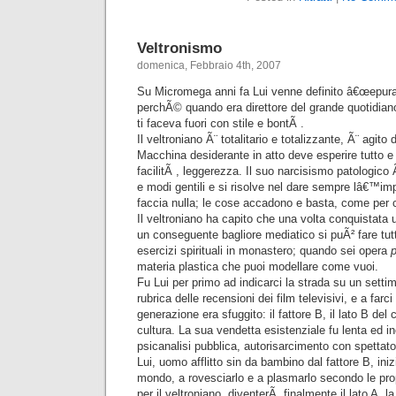
Veltronismo
domenica, Febbraio 4th, 2007
Su Micromega anni fa Lui venne definito â€œepura
perchÃ© quando era direttore del grande quotidiano
ti faceva fuori con stile e bontÃ .
Il veltroniano Ã¨ totalitario e totalizzante, Ã¨ agito
Macchina desiderante in atto deve esperire tutto e t
facilitÃ , leggerezza. Il suo narcisismo patologico
e modi gentili e si risolve nel dare sempre lâ€™im
faccia nulla; le cose accadono e basta, come per 
Il veltroniano ha capito che una volta conquistata 
un conseguente bagliore mediatico si puÃ² fare tut
esercizi spirituali in monastero; quando sei opera
materia plastica che puoi modellare come vuoi.
Fu Lui per primo ad indicarci la strada su un setti
rubrica delle recensioni dei film televisivi, e a farc
generazione era sfuggito: il fattore B, il lato B del 
cultura. La sua vendetta esistenziale fu lenta ed in
psicanalisi pubblica, autorisarcimento con spettato
Lui, uomo afflitto sin da bambino dal fattore B, ini
mondo, a rovesciarlo e a plasmarlo secondo le propr
per il veltroniano, diventerÃ finalmente il lato A, la