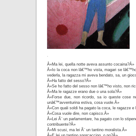
.
Â«Ma lei, quella notte aveva assunto cocaina?Â»
Â«Io la coca non lâ€™ho vista, magari se lâ€™h
vederla, la ragazza mi aveva bendato, sa, un gioc
Â«Ha fatto del sesso?Â»
Â«Se ho fatto del sesso non lâ€™ho visto, non ri
Â«Ma le ragazze erano due o una sola?Â»
Â«Forse due, non ricordo, sa io queste cose no
unâ€™avventurina estiva, cosa vuole.Â»
Â«Con quali soldi ha pagato la coca, le ragazze 
Â«Cosa vuole dire, non capisco.Â»
Â«Lei Ã¨ un parlamentare, ha pagato con lo stipend
contribuente?Â»
Â«Mi scusi, ma lei Ã¨ un tantino moralista.Â»
Â«E lei un tantino sporcaccino, o no?Â»