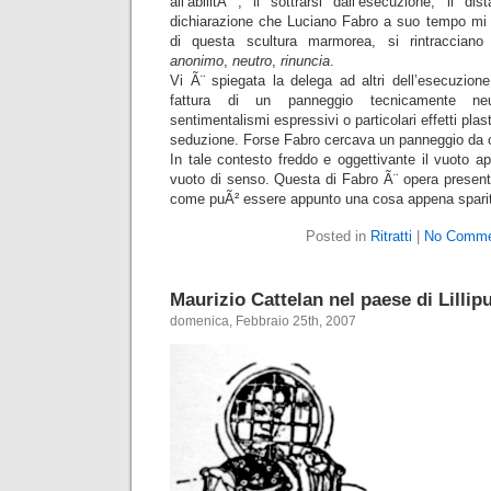
all’abilitÃ , il sottrarsi dall’esecuzione, il di
dichiarazione che Luciano Fabro a suo tempo mi 
di questa scultura marmorea, si rintracciano
anonimo
,
neutro
,
rinuncia
.
Vi Ã¨ spiegata la delega ad altri dell’esecuzione
fattura di un panneggio tecnicamente ne
sentimentalismi espressivi o particolari effetti pla
seduzione. Forse Fabro cercava un panneggio da o
In tale contesto freddo e oggettivante il vuoto a
vuoto di senso. Questa di Fabro Ã¨ opera present
come puÃ² essere appunto una cosa appena sparita
Posted in
Ritratti
|
No Comme
Maurizio Cattelan nel paese di Lillip
domenica, Febbraio 25th, 2007