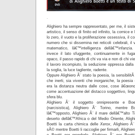
.
Alighiero ha sempre rappresentato, per me, il sist
artistico, il senso di finito ed infinito, la cornice e
lo zero, il vuoto e la proliferazione ossessiva, il co
numero che si dissemina nei reticoli celebrali, il vis
matematico, lâ€™intelligenza dellâ€™infanzia
invece il lato sfuggente, continuamente in fuga
opaco, il passo rapido di chi va via e non di chi vi
il lavoro incompiuto, la seduzione oppressa dalla 
la soglia, la luce tagliente, radente.
Oppure Alighiero Ã¨ stato la poesia, la sensibilitÃ
che inerti, sia viventi che inorganiche, la poesia
era la distanza neutra dalle cose, cose â€œono
come accentuazione del distacco soggettivo, lingua
sfera blu.
Alighiero Ã¨ il soggetto onnipresente e Boe
(narcisistica), Alighiero Ã¨ Torino, mentre
lâ€™opposto, Alighiero Ã¨ il mare dellâ€™alto Tir
deserto dellâ€™Africa o del Medio Oriente, Aligh
Boetti la carta chimica delle
Xerox
, Alighiero Ã¨
sÃ© mentre Boetti li raccoglie per firmarli, Alighie
e Boetti per prenderlo, Alighiero Ã¨ per Boett