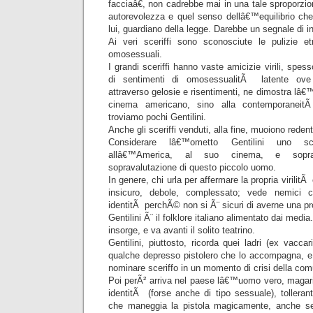
facciaâ€, non cadrebbe mai in una tale sproporzi
autorevolezza e quel senso dellâ€™equilibrio ch
lui, guardiano della legge. Darebbe un segnale di i
Ai veri sceriffi sono sconosciute le pulizie e
omosessuali.
I grandi sceriffi hanno vaste amicizie virili, spess
di sentimenti di omosessualitÃ latente ove 
attraverso gelosie e risentimenti, ne dimostra lâ€™
cinema americano, sino alla contemporaneitÃ ,
troviamo pochi Gentilini.
Anche gli sceriffi venduti, alla fine, muoiono redent
Considerare lâ€™ometto Gentilini uno sc
allâ€™America, al suo cinema, e soprat
sopravalutazione di questo piccolo uomo.
In genere, chi urla per affermare la propria virilit
insicuro, debole, complessato; vede nemici c
identitÃ perchÃ© non si Ã¨ sicuri di averne una pr
Gentilini Ã¨ il folklore italiano alimentato dai media
insorge, e va avanti il solito teatrino.
Gentilini, piuttosto, ricorda quei ladri (ex vaccar
qualche depresso pistolero che lo accompagna, e
nominare sceriffo in un momento di crisi della com
Poi perÃ² arriva nel paese lâ€™uomo vero, magari c
identitÃ (forse anche di tipo sessuale), toller
che maneggia la pistola magicamente, anche se