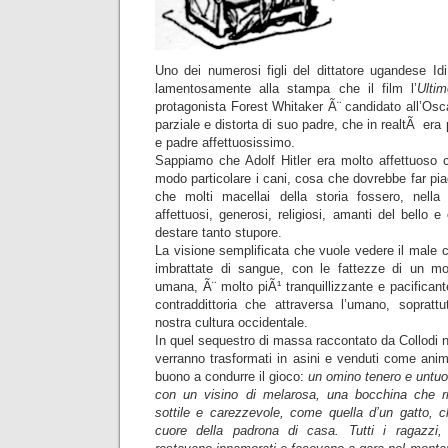
Uno dei numerosi figli del dittatore ugandese Id
lamentosamente alla stampa che il film l’
Ulti
protagonista Forest Whitaker Ã¨ candidato all’Osc
parziale e distorta di suo padre, che in realtÃ er
e padre affettuosissimo.
Sappiamo che Adolf Hitler era molto affettuoso
modo particolare i cani, cosa che dovrebbe far pia
che molti macellai della storia fossero, nella 
affettuosi, generosi, religiosi, amanti del bello 
destare tanto stupore.
La visione semplificata che vuole vedere il male c
imbrattate di sangue, con le fattezze di un mo
umana, Ã¨ molto piÃ¹ tranquillizzante e pacifican
contraddittoria che attraversa l’umano, soprattut
nostra cultura occidentale.
In quel sequestro di massa raccontato da Collodi n
verranno trasformati in asini e venduti come ani
buono a condurre il gioco:
un omino tenero e untuo
con un visino di melarosa, una bocchina che 
sottile e carezzevole, come quella d’un gatto,
cuore della padrona di casa. Tutti i ragazzi