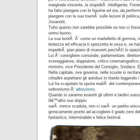
marginale vincente, la stupiditÃ intelligente, Forr
ha fatto piangere con le figurine ed ora, da
perform
piangere con la sua tournÃ¨ sulle lezioni di politi
Jovanotti.
Tutto questo non sarebbe possibile se non ci fosse,
uomo buono.
La sua bontÃ Ã¨ come un martelletto di gomma, n
lentezza ed efficacia ti spezzetta le ossa e, se hai 
impedirÃ pian piano di muoverti perchÃ© lo spazio
Lui Ã¨ consigliere comunale, parlamentare, direttore
sceneggiatore, doppiatore, critico cinematografico, 
ministro, vice Presidente del Consiglio, Sindaco. 
Nella capitale, ove governa, nelle scuole si recita
cittadini aspettano gli autobus in ritardo leggendo i s
Lui ha scapolato la spuria realtÃ del contemporaneo,
veltronismo Ã¨
altrovismo
.
Quando si saranno esauriti gli ultimi e tardivi suss
lâ€™altro suo doppio
sarÃ merce scaduta, non ci sarÃ un partito unico
ginnicamente pronto ad accogliere il grado zero del
fantastico, interminabile e felice festival.