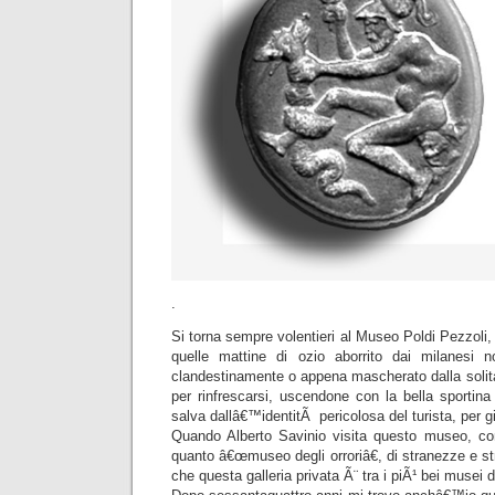
.
Si torna sempre volentieri al Museo Poldi Pezzoli,
quelle mattine di ozio aborrito dai milanesi n
clandestinamente o appena mascherato dalla solit
per rinfrescarsi, uscendone con la bella sportina
salva dallâ€™identitÃ pericolosa del turista, per 
Quando Alberto Savinio visita questo museo, con
quanto â€œmuseo degli orroriâ€, di stranezze e st
che questa galleria privata Ã¨ tra i piÃ¹ bei muse