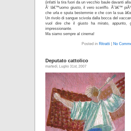
(infatti la tira fuori da un vecchio baule davanti alla 
Ã¨ lâ€™uomo giusto, il vero sceriffo. Ãˆâ€™ piÃ¹ 
che urla e sputa bestemmie e che con la sua â€œp
Un rivolo di sangue scivola dalla bocca del vaccar
vuol dire che il giusto ha mirato, appunto, 
impressionante.
Ma siamo sempre al cinema!
Posted in
Ritratti
|
No Comme
Deputato cattolico
martedì, Luglio 31st, 2007