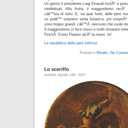
Un giorno il presidente Luigi Einaudi invitÃ² a pran
intellettuali. Alla frutta, il maggiordomo rec
câ€™era di tutto. E, tra quei frutti, delle pere m
un poâ€™ sorpreso tanta botanica, poi sospirÃ²
sono troppo grandi, câ€™Ã¨ nessuno che vuole di
Il maggiordomo si fece rosso e molti rimasero inter
FinchÃ¨ Ennio Flaiano alzÃ² la mano:
Io!
La repubblica delle pere indivise
Posted in
Ritratti
|
No Comme
Lo sceriffo
martedì, Agosto 14th, 2007