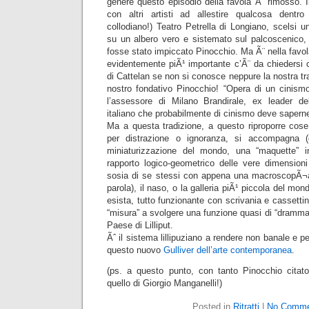
genere questo episodio della favola Ã¨ rimosso. In
con altri artisti ad allestire qualcosa dentro
collodiano!) Teatro Petrella di Longiano, scelsi 
su un albero vero e sistemato sul palcoscenico, 
fosse stato impiccato Pinocchio. Ma Ã¨ nella favo
evidentemente piÃ¹ importante c’Ã¨ da chiedersi 
di Cattelan se non si conosce neppure la nostra trad
nostro fondativo Pinocchio! “Opera di un cinismo
l’assessore di Milano Brandirale, ex leader del 
italiano che probabilmente di cinismo deve saperne
Ma a questa tradizione, a questo riproporre cose
per distrazione o ignoranza, si accompagna (
miniaturizzazione del mondo, una “maquette” i
rapporto logico-geometrico delle vere dimensioni
sosia di se stessi con appena una macroscopÃ¬a
parola), il naso, o la galleria piÃ¹ piccola del mond
esista, tutto funzionante con scrivania e cassettin
“misura” a svolgere una funzione quasi di “drammatiz
Paese di Lilliput.
Ãˆ il sistema lillipuziano a rendere non banale e 
questo nuovo
Gulliver dell’arte contemporanea
.
(ps. a questo punto, con tanto Pinocchio citato
quello di Giorgio Manganelli!)
Posted in
Ritratti
|
No Comme