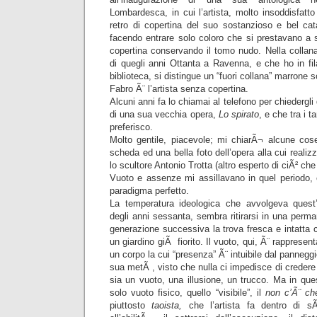
Lombardesca, in cui l’artista, molto insoddisfatt
retro di copertina del suo sostanzioso e bel cat
facendo entrare solo coloro che si prestavano a 
copertina conservando il tomo nudo. Nella colla
di quegli anni Ottanta a Ravenna, e che ho in fi
biblioteca, si distingue un “fuori collana” marrone s
Fabro Ã¨ l’artista senza copertina.
Alcuni anni fa lo chiamai al telefono per chiedergli 
di una sua vecchia opera,
Lo spirato
, e che tra i t
preferisco.
Molto gentile, piacevole; mi chiarÃ¬ alcune co
scheda ed una bella foto dell’opera alla cui realiz
lo scultore Antonio Trotta (altro esperto di ciÃ² ch
Vuoto e assenze mi assillavano in quel periodo,
paradigma perfetto.
La temperatura ideologica che avvolgeva quest’o
degli anni sessanta, sembra ritirarsi in una perma
generazione successiva la trova fresca e intatta
un giardino giÃ fiorito. Il vuoto, qui, Ã¨ rappresen
un corpo la cui “presenza” Ã¨ intuibile dal panneggi
sua metÃ , visto che nulla ci impedisce di creder
sia un vuoto, una illusione, un trucco. Ma in que
solo vuoto fisico, quello “visibile”, il
non c’Ã¨ ch
piuttosto
taoista,
che l’artista fa dentro di sÃ